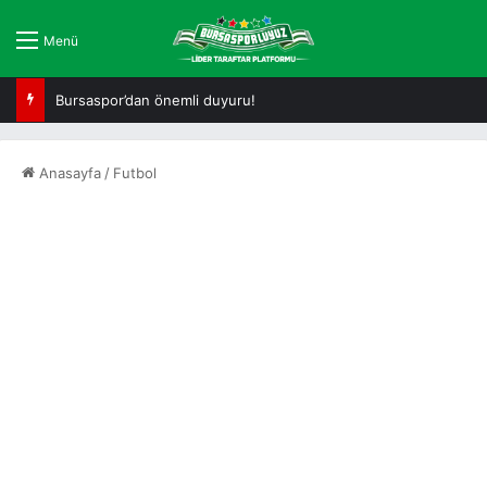
Menü
Bursaspor’dan önemli duyuru!
Anasayfa
/
Futbol