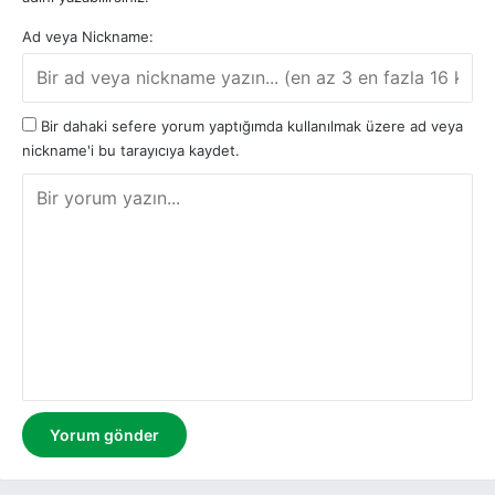
Ad veya Nickname:
Bir dahaki sefere yorum yaptığımda kullanılmak üzere ad veya
nickname'i bu tarayıcıya kaydet.
Y
o
r
u
m