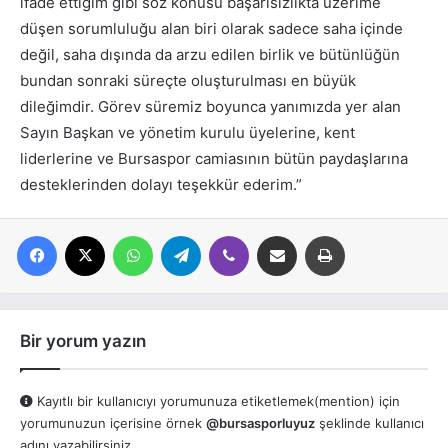
ifade ettiğim gibi söz konusu başarısızlıkta üzerime
düşen sorumluluğu alan biri olarak sadece saha içinde
değil, saha dışında da arzu edilen birlik ve bütünlüğün
bundan sonraki süreçte oluşturulması en büyük
dileğimdir. Görev süremiz boyunca yanımızda yer alan
Sayın Başkan ve yönetim kurulu üyelerine, kent
liderlerine ve Bursaspor camiasının bütün paydaşlarına
desteklerinden dolayı teşekkür ederim.”
Facebook
X
WhatsApp
Telegram
Viber
E-posta ile paylaş
Yazdır
Bir yorum yazın
Kayıtlı bir kullanıcıyı yorumunuza etiketlemek(mention) için
yorumunuzun içerisine örnek
@bursasporluyuz
şeklinde kullanıcı
adını yazabilirsiniz.