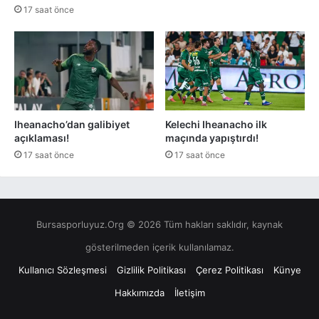
17 saat önce
Iheanacho’dan galibiyet
Kelechi Iheanacho ilk
açıklaması!
maçında yapıştırdı!
17 saat önce
17 saat önce
Bursasporluyuz.Org © 2026 Tüm hakları saklıdır, kaynak
gösterilmeden içerik kullanılamaz.
Kullanıcı Sözleşmesi
Gizlilik Politikası
Çerez Politikası
Künye
Hakkımızda
İletişim