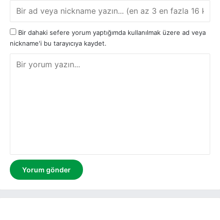
Bir dahaki sefere yorum yaptığımda kullanılmak üzere ad veya
nickname'i bu tarayıcıya kaydet.
Y
o
r
u
m