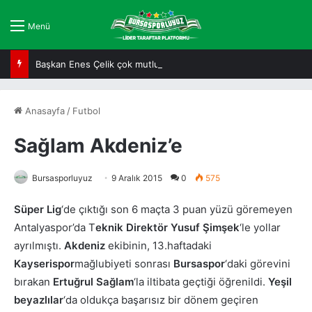
Menü
Başkan Enes Çelik çok mutlu
Anasayfa
/
Futbol
Sağlam Akdeniz’e
Bursasporluyuz
9 Aralık 2015
0
575
Süper Lig
‘de çıktığı son 6 maçta 3 puan yüzü göremeyen
Antalyaspor’da T
eknik Direktör Yusuf Şimşek
‘le yollar
ayrılmıştı.
Akdeniz
ekibinin, 13.haftadaki
Kayserispor
mağlubiyeti sonrası
Bursaspor
‘daki görevini
bırakan
Ertuğrul Sağlam
‘la iltibata geçtiği öğrenildi.
Yeşil
beyazlılar
‘da oldukça başarısız bir dönem geçiren