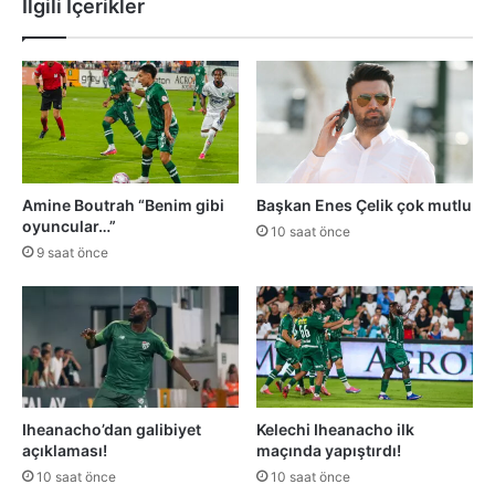
İlgili İçerikler
Amine Boutrah “Benim gibi
Başkan Enes Çelik çok mutlu
oyuncular…”
10 saat önce
9 saat önce
Iheanacho’dan galibiyet
Kelechi Iheanacho ilk
açıklaması!
maçında yapıştırdı!
10 saat önce
10 saat önce