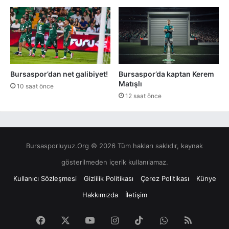
Bursaspor’dan net galibiyet!
Bursaspor’da kaptan Kerem
Matışlı
10 saat önce
12 saat önce
Bursasporluyuz.Org © 2026 Tüm hakları saklıdır, kaynak
gösterilmeden içerik kullanılamaz.
Kullanıcı Sözleşmesi
Gizlilik Politikası
Çerez Politikası
Künye
Hakkımızda
İletişim
Facebook
X
YouTube
Instagram
TikTok
WhatsApp
RSS