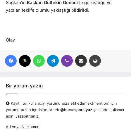
Sağlam’ın
Başkan Gültekin Gencer
‘le görüştüğü ve
yapılan teklife olumlu yaklaştığı bildirildi.
Olay
Facebook
X
WhatsApp
Telegram
Viber
E-posta ile paylaş
Yazdır
Bir yorum yazın
Kayıtlı bir kullanıcıyı yorumunuza etiketlemek(mention) için
yorumunuzun içerisine örnek
@bursasporluyuz
şeklinde kullanıcı
adını yazabilirsiniz.
Ad veya Nickname: