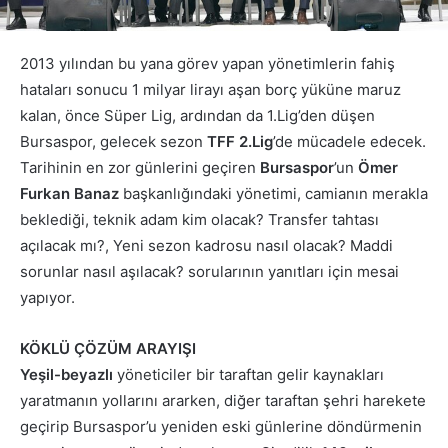
2013 yılından bu yana görev yapan yönetimlerin fahiş
hataları sonucu 1 milyar lirayı aşan borç yüküne maruz
kalan, önce Süper Lig, ardından da 1.Lig’den düşen
Bursaspor, gelecek sezon
TFF 2.Lig
’de mücadele edecek.
Tarihinin en zor günlerini geçiren
Bursaspor
’un
Ömer
Furkan Banaz
başkanlığındaki yönetimi, camianın merakla
beklediği, teknik adam kim olacak? Transfer tahtası
açılacak mı?, Yeni sezon kadrosu nasıl olacak? Maddi
sorunlar nasıl aşılacak? sorularının yanıtları için mesai
yapıyor.
KÖKLÜ ÇÖZÜM ARAYIŞI
Yeşil-beyazlı
yöneticiler bir taraftan gelir kaynakları
yaratmanın yollarını ararken, diğer taraftan şehri harekete
geçirip Bursaspor’u yeniden eski günlerine döndürmenin