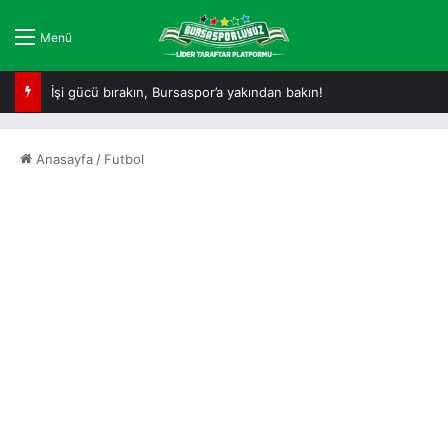
Menü
İşi gücü bırakın, Bursaspor’a yakından bakın!
Anasayfa
/
Futbol