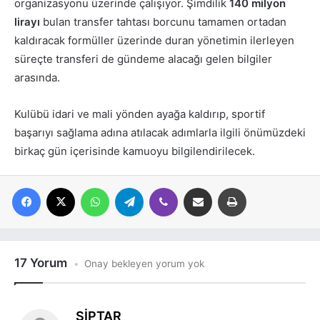
organizasyonu üzerinde çalışıyor. Şimdilik
140 milyon
lirayı
bulan transfer tahtası borcunu tamamen ortadan
kaldıracak formüller üzerinde duran yönetimin ilerleyen
süreçte transferi de gündeme alacağı gelen bilgiler
arasında.
Kulübü idari ve mali yönden ayağa kaldırıp, sportif
başarıyı sağlama adına atılacak adımlarla ilgili önümüzdeki
birkaç gün içerisinde kamuoyu bilgilendirilecek.
Facebook
X
WhatsApp
Telegram
Viber
E-posta ile paylaş
Yazdır
17 Yorum
Onay bekleyen yorum yok
d
ŞİPTAR