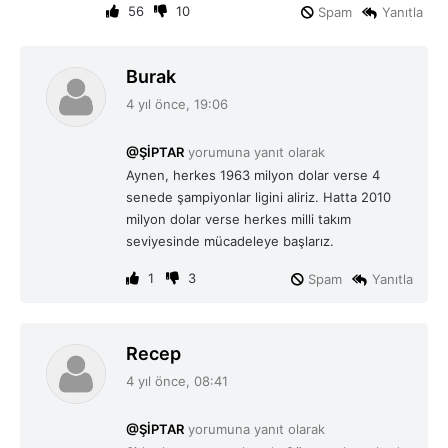
56
10
Spam
Yanıtla
d
Burak
e
4 yıl önce, 19:06
d
i
@ŞİPTAR
yorumuna yanıt olarak
k
Aynen, herkes 1963 milyon dolar verse 4
i
senede şampiyonlar ligini aliriz. Hatta 2010
:
milyon dolar verse herkes milli takım
seviyesinde mücadeleye başlarız.
1
3
Spam
Yanıtla
d
Recep
e
4 yıl önce, 08:41
d
i
@ŞİPTAR
yorumuna yanıt olarak
k