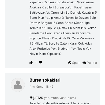
Yapanları Ceplerini Dolduracak – Şirketlerine
Aldıkları Kredileri Bursaspor’un Kapatmasını
Sağlayacak Vs Onun İçin Bu Dernek Kapatılıp 5
Sene Plan Yapıp Amatör Takım İle Devam Edip
Dertsiz Borçsuz 5 Sene Sonra Süper Lige
Temiz Bir Kulüp İle Çıkmak En Mantıklısı Yoksa
Senelerce Borç Bizans Oyunları Kendimize
İşgence Etmek Olacak Ve Bir Yere Varamayız
1.2 Milyar TL Borç İle Zaten Karar Çok Kolay
Artık Futbolcu Yok Stadyum Yok Tesis Yok
Neyin Planı Yapılacak?
4
Spam
Yanıtla
d
Bursa sokaklari
e
4 yıl önce, 18:42
d
i
@ŞİPTAR
yorumuna yanıt olarak
k
Taraftar böyle küfür ederse 1 tane iş adamı