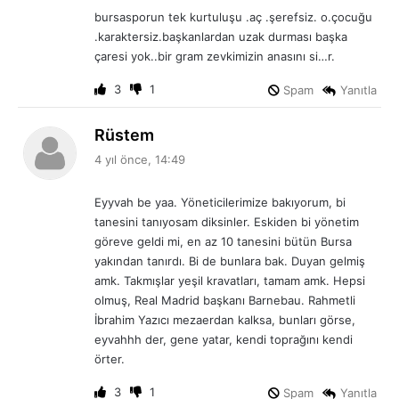
i
bursasporun tek kurtuluşu .aç .şerefsiz. o.çocuğu
k
.karaktersiz.başkanlardan uzak durması başka
i
çaresi yok..bir gram zevkimizin anasını si…r.
:
3
1
Spam
Yanıtla
d
Rüstem
e
4 yıl önce, 14:49
d
i
Eyyvah be yaa. Yöneticilerimize bakıyorum, bi
k
tanesini tanıyosam diksinler. Eskiden bi yönetim
i
göreve geldi mi, en az 10 tanesini bütün Bursa
:
yakından tanırdı. Bi de bunlara bak. Duyan gelmiş
amk. Takmışlar yeşil kravatları, tamam amk. Hepsi
olmuş, Real Madrid başkanı Barnebau. Rahmetli
İbrahim Yazıcı mezaerdan kalksa, bunları görse,
eyvahhh der, gene yatar, kendi toprağını kendi
örter.
3
1
Spam
Yanıtla