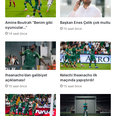
Amine Boutrah “Benim gibi
Başkan Enes Çelik çok mutlu
oyuncular…”
15 saat önce
14 saat önce
Iheanacho’dan galibiyet
Kelechi Iheanacho ilk
açıklaması!
maçında yapıştırdı!
15 saat önce
15 saat önce