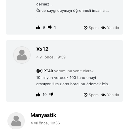
i
gelmez ..
:
Önce saygı duymayı öğrenmeli insanlar…
..
9
1
Spam
Yanıtla
d
Xx12
e
4 yıl önce, 19:39
d
i
@ŞİPTAR
yorumuna yanıt olarak
k
10 mılyon verecek 100 tane enayi
i
aranıyor.Hırsızların borcunu ödemek için.
:
10
Spam
Yanıtla
d
Manyastik
e
4 yıl önce, 10:36
d