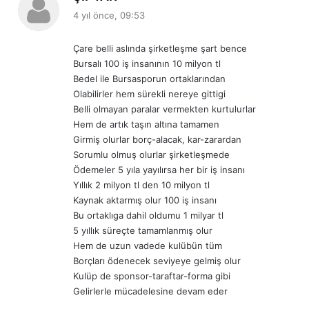
e
4 yıl önce, 09:53
d
i
Çare belli aslında şirketleşme şart bence
k
Bursalı 100 iş insanının 10 milyon tl
i
Bedel ile Bursasporun ortaklarından
:
Olabilirler hem sürekli nereye gittigi
Belli olmayan paralar vermekten kurtulurlar
Hem de artık taşın altına tamamen
Girmiş olurlar borç-alacak, kar-zarardan
Sorumlu olmuş olurlar şirketleşmede
Ödemeler 5 yıla yayılırsa her bir iş insanı
Yıllık 2 milyon tl den 10 milyon tl
Kaynak aktarmış olur 100 iş insanı
Bu ortaklıga dahil oldumu 1 milyar tl
5 yıllık süreçte tamamlanmış olur
Hem de uzun vadede kulübün tüm
Borçları ödenecek seviyeye gelmiş olur
Kulüp de sponsor-taraftar-forma gibi
Gelirlerle mücadelesine devam eder