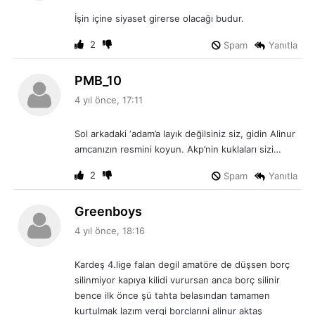
i
İşin içine siyaset girerse olacağı budur.
k
i
2
Spam
Yanıtla
:
d
PMB_10
e
4 yıl önce, 17:11
d
i
Sol arkadaki ‘adam’a layık değilsiniz siz, gidin Alinur
k
amcanızın resmini koyun. Akp’nin kuklaları sizi…
i
:
2
Spam
Yanıtla
d
Greenboys
e
4 yıl önce, 18:16
d
i
Kardeş 4.lige falan degil amatöre de düşsen borç
k
silinmiyor kapıya kilidi vurursan anca borç silinir
i
bence ilk önce şü tahta belasından tamamen
:
kurtulmak lazım vergi borclarıni alinur aktaş