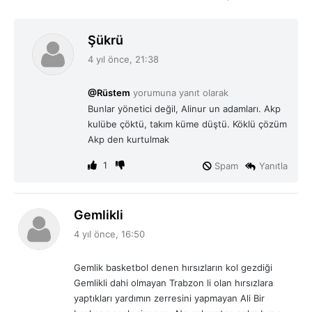
d
Şükrü
e
4 yıl önce, 21:38
d
i
@Rüstem
yorumuna yanıt olarak
k
Bunlar yönetici değil, Alinur un adamları. Akp
i
kulübe çöktü, takım küme düştü. Köklü çözüm
:
Akp den kurtulmak
1
Spam
Yanıtla
d
Gemlikli
e
4 yıl önce, 16:50
d
i
Gemlik basketbol denen hırsızların kol gezdiği
k
Gemlikli dahi olmayan Trabzon li olan hırsızlara
i
yaptıkları yardımın zerresini yapmayan Ali Bir
: