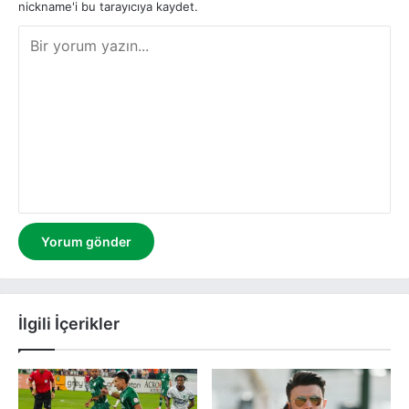
nickname'i bu tarayıcıya kaydet.
Y
o
r
u
m
İlgili İçerikler