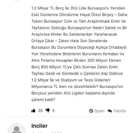
i
1.2 Milyar TL Borç İle 3’cü Lide Bursaspor’u Yeniden
k
Eski Günlerine Döndürme Hayal Ötesi Birşey – Daha
i
Token Bursaspor Coin vs Tam Araştırılmadı Emin Ve
:
Tayfasının Soktuğu Bursaspor’un Neleri Satıldı vs Bir
Araştırılsa Kimler Bu Satılanlardan Yararlanacak
Ortaya Çıkar – Zaten Hele Son Senelerde
Bursaspor Bu Durumlara Düşeceği Açıkça Ortadaydı
Yok Yöneticilere Birbirlerini Burunlarını Kırmaları Vs
Altın Pırlanta Hesapları Birden 300 Milyon Denen
Borç 850 Milyon TL’ye Çıktı Sonrası Zaten Emin
Tayfası Geldi ve Gümledik o Çeklerini Alıp Gidince
1.2 Milyar İle ve Stadyum ve Tesis Giderleri
Milyonlarca TL iken ne düzeltilebilir? Bursaspor’un
Borçsuz yeniden 4’cü Ligden başlama dışında
çaremi kaldı?
35
5
Spam
Yanıtla
d
Inciler
e