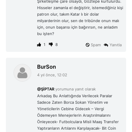
Şirketleşme çare olsaydı, Göztepe kurtulurdu.
i
Hisseler zamanla el değiştirir, istemediğiniz kişi
:
patron olur, takım Katar lı bir dolar
milyarderinin olur, sen de tribünde onun malı
için, onun başarısı içln bağırırsın, ne anladım
bu işten?
1
8
Spam
Yanıtla
d
BurSon
e
4 yıl önce, 12:02
d
i
@ŞİPTAR
yorumuna yanıt olarak
k
Arkadaş Bu Anlattığında Verilecek Paralar
i
Sadece Zaten Borca Sokan Yönetim ve
:
Yöneticilerin Cebine Gidecek – Vergi
Ödemeyen Menejerlerin Araştırılmalarını
Önleyecek- Futbolculara Misli Maaş Transfer
Yaptıranların Artılarını Karşılayacak- Bit Coin