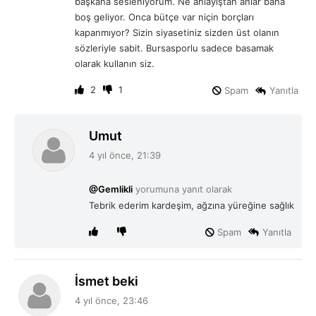
başkana sesleniyorum. Ne anlayıştan anlar bana
boş geliyor. Onca bütçe var niçin borçları
kapanmıyor? Sizin siyasetiniz sizden üst olanın
sözleriyle sabit. Bursasporlu sadece basamak
olarak kullanın siz.
2
1
Spam
Yanıtla
d
Umut
e
4 yıl önce, 21:39
d
i
@Gemlikli
yorumuna yanıt olarak
k
Tebrik ederim kardeşim, ağzına yüreğine sağlık
i
:
Spam
Yanıtla
d
İsmet beki
e
4 yıl önce, 23:46
d