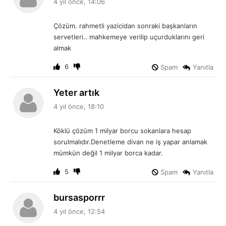
4 yıl önce, 14:06
d
i
Çözüm. rahmetli yazicidan sonraki başkanların
k
servetleri.. mahkemeye verilip uçurduklarını geri
i
almak
:
6
Spam
Yanıtla
d
Yeter artık
e
4 yıl önce, 18:10
d
i
Köklü çözüm 1 milyar borcu sokanlara hesap
k
sorulmalıdır.Denetleme divan ne iş yapar anlamak
i
mümkün değil 1 milyar borca kadar.
:
5
Spam
Yanıtla
d
bursasporrr
e
4 yıl önce, 12:54
d