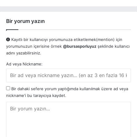
Bir yorum yazın
Kayıtlı bir kullanıcıyı yorumunuza etiketlemek(mention) için
yorumunuzun içerisine örnek
@bursasporluyuz
şeklinde kullanıcı
adını yazabilirsiniz.
Ad veya Nickname:
Bir dahaki sefere yorum yaptığımda kullanılmak üzere ad veya
nickname'i bu tarayıcıya kaydet.
Y
o
r
u