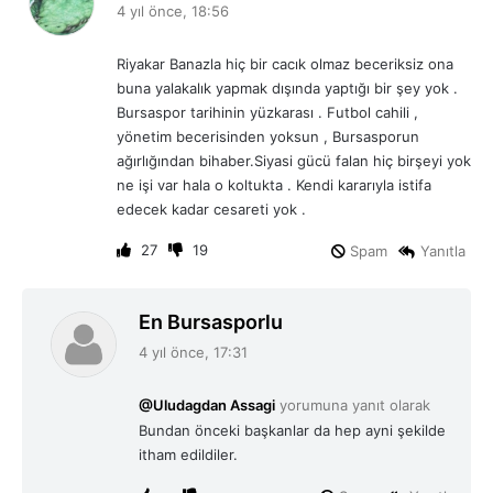
e
4 yıl önce, 18:56
d
i
Riyakar Banazla hiç bir cacık olmaz beceriksiz ona
k
buna yalakalık yapmak dışında yaptığı bir şey yok .
i
Bursaspor tarihinin yüzkarası . Futbol cahili ,
:
yönetim becerisinden yoksun , Bursasporun
ağırlığından bihaber.Siyasi gücü falan hiç birşeyi yok
ne işi var hala o koltukta . Kendi kararıyla istifa
edecek kadar cesareti yok .
27
19
Spam
Yanıtla
d
En Bursasporlu
e
4 yıl önce, 17:31
d
i
@Uludagdan Assagi
yorumuna yanıt olarak
k
Bundan önceki başkanlar da hep ayni şekilde
i
itham edildiler.
: