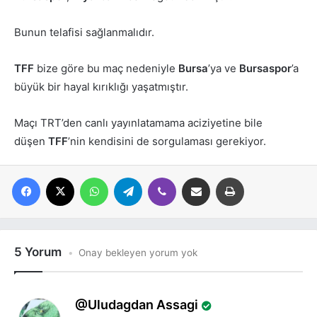
Bunun telafisi sağlanmalıdır.
TFF
bize göre bu maç nedeniyle
Bursa
’ya ve
Bursaspor
’a
büyük bir hayal kırıklığı yaşatmıştır.
Maçı TRT’den canlı yayınlatamama aciziyetine bile
düşen
TFF
’nin kendisini de sorgulaması gerekiyor.
Facebook
X
WhatsApp
Telegram
Viber
E-posta ile paylaş
Yazdır
5 Yorum
Onay bekleyen yorum yok
d
Uludagdan Assagi