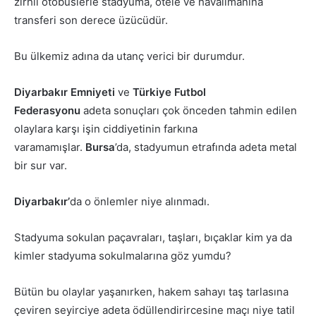
zırhlı otobüslerle stadyuma, otele ve havalimanına
transferi son derece üzücüdür.
Bu ülkemiz adına da utanç verici bir durumdur.
Diyarbakır Emniyeti
ve
Türkiye Futbol
Federasyonu
adeta sonuçları çok önceden tahmin edilen
olaylara karşı işin ciddiyetinin farkına
varamamışlar.
Bursa
’da, stadyumun etrafında adeta metal
bir sur var.
Diyarbakır’
da o önlemler niye alınmadı.
Stadyuma sokulan paçavraları, taşları, bıçaklar kim ya da
kimler stadyuma sokulmalarına göz yumdu?
Bütün bu olaylar yaşanırken, hakem sahayı taş tarlasına
çeviren seyirciye adeta ödüllendirircesine maçı niye tatil