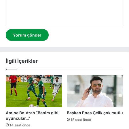
m
İlgili İçerikler
Amine Boutrah “Benim gibi
Başkan Enes Çelik çok mutlu
oyuncular…”
15 saat önce
14 saat önce