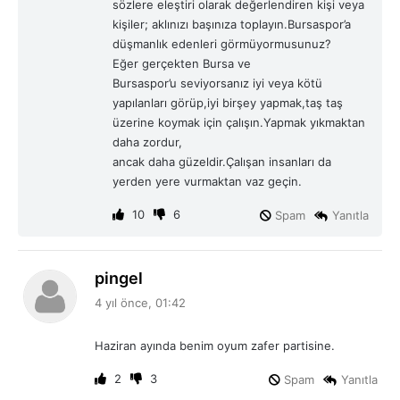
sözlere eleştiri olarak değerlendiren kişi veya
:
kişiler; aklınızı başınıza toplayın.Bursaspor’a
düşmanlık edenleri görmüyormusunuz?
Eğer gerçekten Bursa ve
Bursaspor’u seviyorsanız iyi veya kötü
yapılanları görüp,iyi birşey yapmak,taş taş
üzerine koymak için çalışın.Yapmak yıkmaktan
daha zordur,
ancak daha güzeldir.Çalışan insanları da
yerden yere vurmaktan vaz geçin.
10
6
Spam
Yanıtla
d
pingel
e
4 yıl önce, 01:42
d
i
Haziran ayında benim oyum zafer partisine.
k
i
2
3
Spam
Yanıtla
: