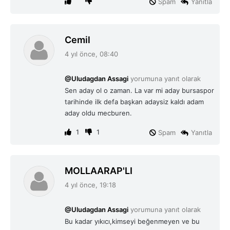
Spam
Yanıtla
d
Cemil
e
4 yıl önce, 08:40
d
i
@Uludagdan Assagi
yorumuna yanıt olarak
k
Sen aday ol o zaman. La var mi aday bursaspor
i
tarihinde ilk defa başkan adaysiz kaldı adam
:
aday oldu mecburen.
1
1
Spam
Yanıtla
d
MOLLAARAP'LI
e
4 yıl önce, 19:18
d
i
@Uludagdan Assagi
yorumuna yanıt olarak
k
Bu kadar yıkıcı,kimseyi beğenmeyen ve bu
i