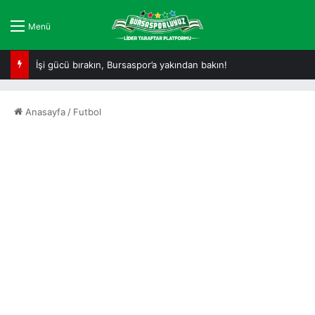
Menü
İşi gücü bırakın, Bursaspor’a yakından bakın!
Anasayfa
/
Futbol