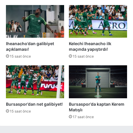
Iheanacho’dan galibiyet
Kelechi Iheanacho ilk
açıklaması!
maçında yapıştırdı!
15 saat önce
15 saat önce
Bursaspor’dan net galibiyet!
Bursaspor’da kaptan Kerem
Matışlı
15 saat önce
17 saat önce