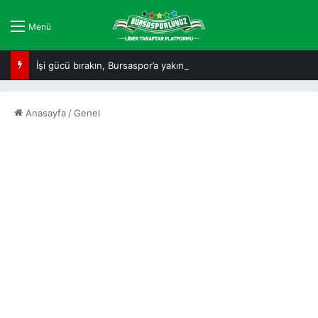
Menü
İşi gücü bırakın, Bursaspor’a yakından bakın!
Anasayfa
/
Genel