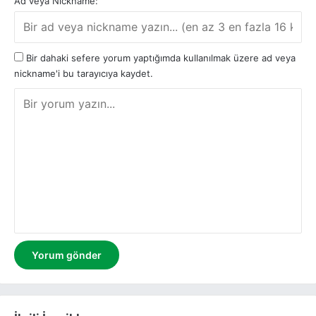
Ad veya Nickname:
Bir dahaki sefere yorum yaptığımda kullanılmak üzere ad veya
nickname'i bu tarayıcıya kaydet.
Y
o
r
u
m