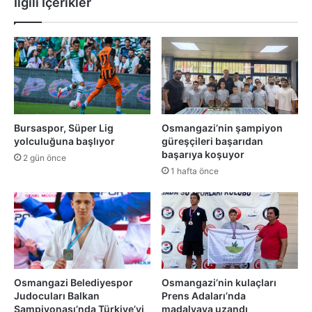
İlgili İçerikler
Bursaspor, Süper Lig
Osmangazi’nin şampiyon
yolculuğuna başlıyor
güreşçileri başarıdan
başarıya koşuyor
2 gün önce
1 hafta önce
Osmangazi Belediyespor
Osmangazi’nin kulaçları
Judocuları Balkan
Prens Adaları’nda
Şampiyonası’nda Türkiye’yi
madalyaya uzandı