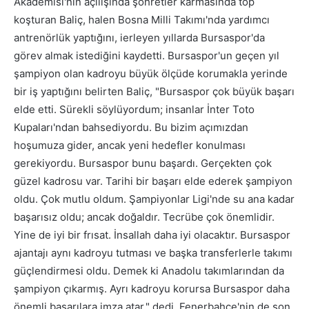
Akademisi'nin açılışında şöhretler karmasında top
koşturan Baliç, halen Bosna Milli Takımı'nda yardımcı
antrenörlük yaptığını, ierleyen yıllarda Bursaspor'da
görev almak istediğini kaydetti. Bursaspor'un geçen yıl
şampiyon olan kadroyu büyük ölçüde korumakla yerinde
bir iş yaptığını belirten Baliç, "Bursaspor çok büyük başarı
elde etti. Sürekli söylüyordum; insanlar İnter Toto
Kupaları'ndan bahsediyordu. Bu bizim açımızdan
hoşumuza gider, ancak yeni hedefler konulması
gerekiyordu. Bursaspor bunu başardı. Gerçekten çok
güzel kadrosu var. Tarihi bir başarı elde ederek şampiyon
oldu. Çok mutlu oldum. Şampiyonlar Ligi'nde su ana kadar
başarısız oldu; ancak doğaldır. Tecrübe çok önemlidir.
Yine de iyi bir frısat. İnsallah daha iyi olacaktır. Bursaspor
ajantajı aynı kadroyu tutması ve başka transferlerle takımı
güçlendirmesi oldu. Demek ki Anadolu takımlarından da
şampiyon çıkarmış. Ayrı kadroyu korursa Bursaspor daha
önemli başarılara imza atar." dedi. Fenerbahçe'nin de son