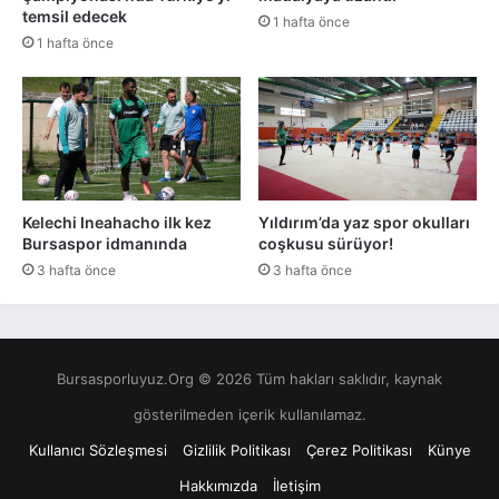
temsil edecek
1 hafta önce
1 hafta önce
Kelechi Ineahacho ilk kez
Yıldırım’da yaz spor okulları
Bursaspor idmanında
coşkusu sürüyor!
3 hafta önce
3 hafta önce
Bursasporluyuz.Org © 2026 Tüm hakları saklıdır, kaynak
gösterilmeden içerik kullanılamaz.
Kullanıcı Sözleşmesi
Gizlilik Politikası
Çerez Politikası
Künye
Hakkımızda
İletişim