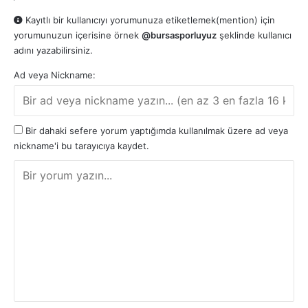
Kayıtlı bir kullanıcıyı yorumunuza etiketlemek(mention) için
yorumunuzun içerisine örnek
@bursasporluyuz
şeklinde kullanıcı
adını yazabilirsiniz.
Ad veya Nickname:
Bir dahaki sefere yorum yaptığımda kullanılmak üzere ad veya
nickname'i bu tarayıcıya kaydet.
Y
o
r
u
m