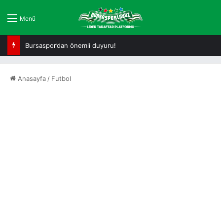
Menü
Bursaspor’dan önemli duyuru!
Anasayfa
/
Futbol