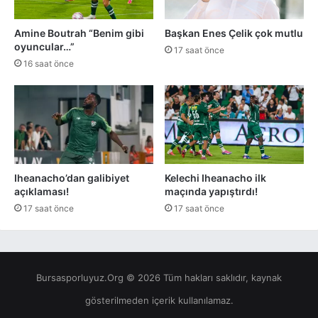
Amine Boutrah “Benim gibi
Başkan Enes Çelik çok mutlu
oyuncular…”
17 saat önce
16 saat önce
Iheanacho’dan galibiyet
Kelechi Iheanacho ilk
açıklaması!
maçında yapıştırdı!
17 saat önce
17 saat önce
Bursasporluyuz.Org © 2026 Tüm hakları saklıdır, kaynak
gösterilmeden içerik kullanılamaz.