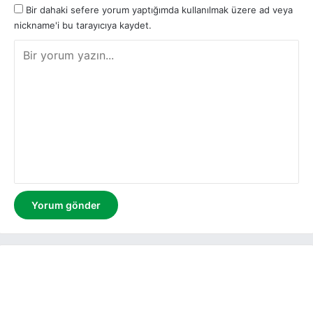
Bir dahaki sefere yorum yaptığımda kullanılmak üzere ad veya
nickname'i bu tarayıcıya kaydet.
Y
o
r
u
m