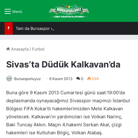
Menü
Tam da Bursaspor ruhuna uygun!
Anasayfa
/
Futbol
Sivas’ta Düdük Kalkavan’da
Bursasporluyuz
6 Kasım 2013
0
539
Buna göre 9 Kasım 2013 Cumartesi günü saat:19:00'da
deplasmanda oynayacağımız Sivasspor maçımızı İstanbul
Bölgesi FIFA Kokartlı hakemlerimizden Mete Kalkavan
yönetecek. Kalkavan'ın yardımcıları ise Volkan Narinç,
Baki Tuncay Akkın. Maçın 4.hakemi Serkan Akal, çizgi
hakemleri ise Kutluhan Bilgiç, Volkan Alabaş.