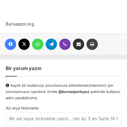
Bursaspor.org
Facebook
X
WhatsApp
Telegram
Viber
E-posta ile paylaş
Yazdır
Bir yorum yazın
Kayıtlı bir kullanıcıyı yorumunuza etiketlemek(mention) için
yorumunuzun içerisine örnek
@bursasporluyuz
şeklinde kullanıcı
adını yazabilirsiniz.
Ad veya Nickname: