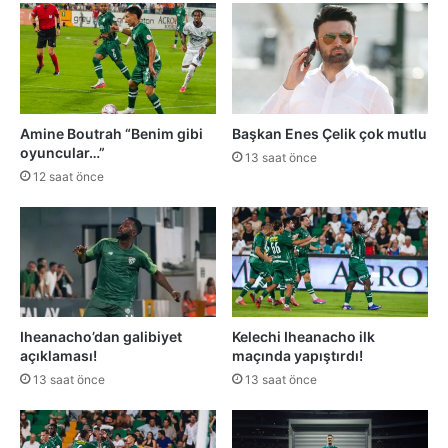
Amine Boutrah “Benim gibi
Başkan Enes Çelik çok mutlu
oyuncular…”
13 saat önce
12 saat önce
Iheanacho’dan galibiyet
Kelechi Iheanacho ilk
açıklaması!
maçında yapıştırdı!
13 saat önce
13 saat önce