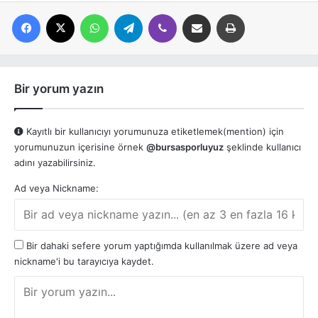
Facebook
X
WhatsApp
Telegram
Viber
E-posta ile paylaş
Yazdır
Bir yorum yazın
Kayıtlı bir kullanıcıyı yorumunuza etiketlemek(mention) için
yorumunuzun içerisine örnek
@bursasporluyuz
şeklinde kullanıcı
adını yazabilirsiniz.
Ad veya Nickname:
Bir dahaki sefere yorum yaptığımda kullanılmak üzere ad veya
nickname'i bu tarayıcıya kaydet.
Y
o