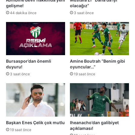
gelişme!
olacağız”
44 dakika önce
3 saat önce
Bursaspor’dan önemli
Amine Boutrah “Benim gibi
duyuru!
oyuncular…”
3 saat önce
19 saat önce
Başkan Enes Çelik çok mutlu
Iheanacho’dan galibiyet
açıklaması!
19 saat önce