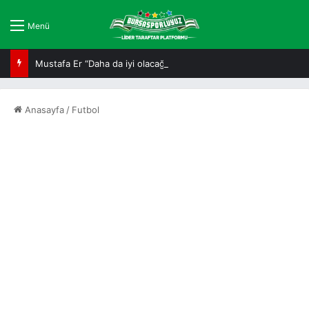
Menü
Mustafa Er “Daha da iyi olacağız”
Anasayfa
/
Futbol