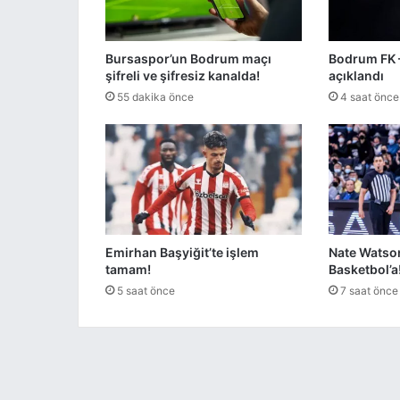
Bursaspor’un Bodrum maçı
Bodrum FK 
şifreli ve şifresiz kanalda!
açıklandı
55 dakika önce
4 saat önce
Emirhan Başyiğit’te işlem
Nate Watso
tamam!
Basketbol’a
5 saat önce
7 saat önce