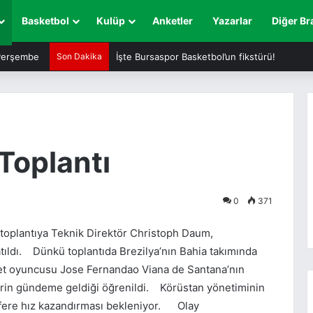
Basketbol
Kulüp
Anketler
Yazarlar
Diğer Br
Perşembe
Son Dakika
İşte Bursaspor Basketbol’un fikstürü!
 Toplantı
0
371
 toplantıya Teknik Direktör Christoph Daum,
atıldı. Dünkü toplantıda Brezilya’nın Bahia takımında
rvet oyuncusu Jose Fernandao Viana de Santana’nın
lerin gündeme geldiği öğrenildi. Körüstan yönetiminin
fere hız kazandırması bekleniyor. Olay