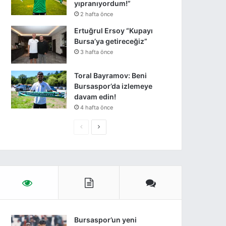
yıpranıyordum!”
2 hafta önce
Ertuğrul Ersoy “Kupayı
Bursa’ya getireceğiz”
3 hafta önce
Toral Bayramov: Beni
Bursaspor’da izlemeye
davam edin!
4 hafta önce
Önceki
Sonraki
sayfa
Sayfa
Bursaspor’un yeni