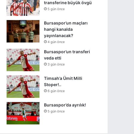
transferine büyük övgü
5 gün önce
Bursaspor’un maçları
hangi kanalda
yayınlanacak?
4 gün önce
Bursaspor’un transferi
veda etti
3 gün önce
Timsah’a Ümit Milli
Stoper!..
6 gün önce
Bursaspor’da ayrılık!
5 gün önce