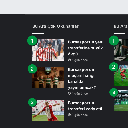
Bu Ara Çok Okunanlar
Bu Ara
Bursaspor’un yeni
transferine büyük
övgü
5 gün önce
Bursaspor’un
maçları hangi
kanalda
yayınlanacak?
4 gün önce
Bursaspor’un
transferi veda etti
3 gün önce