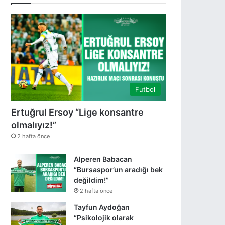
Futbol
Ertuğrul Ersoy “Lige konsantre
olmalıyız!”
2 hafta önce
Alperen Babacan
“Bursaspor’un aradığı bek
değildim!”
2 hafta önce
Tayfun Aydoğan
“Psikolojik olarak