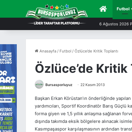
Anasayfa
Futbol
6 Ağustos 2026 
Anasayfa
/
Futbol
/
Özlüce’de Kritik Toplantı
Özlüce’de Kritik
Bursasporluyuz
22 Kasım 2013
Başkan Erkan Körüstan’ın önderliğinde yapılan
yardımcıları, Sportif Koordinatör Barış Güçlü k
forma giyen ve 1,5 yıllık anlaşma sağlanan fo
dışında takımda eksik bölgelere alınacak isim
Kasımpaşaspor karşılaşmasının ardından trans