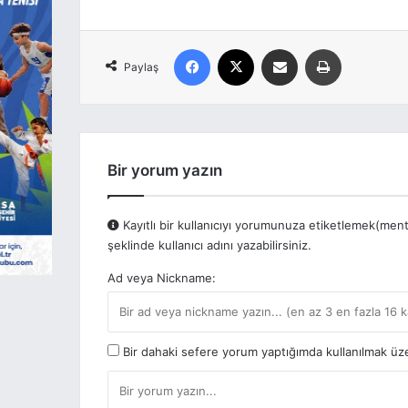
Facebook
X
E-posta ile paylaş
Yazdır
Paylaş
Bir yorum yazın
Kayıtlı bir kullanıcıyı yorumunuza etiketlemek(men
şeklinde kullanıcı adını yazabilirsiniz.
Ad veya Nickname:
Bir dahaki sefere yorum yaptığımda kullanılmak üze
Y