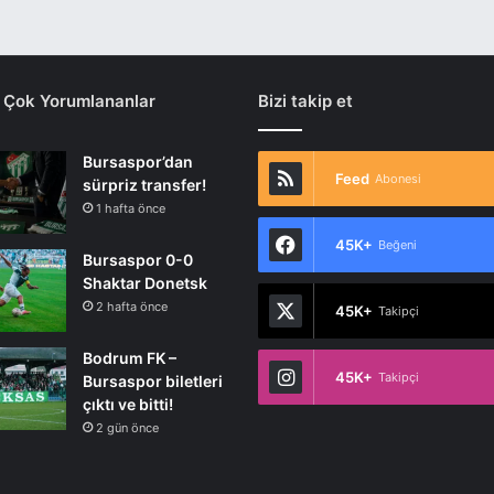
 Çok Yorumlananlar
Bizi takip et
Bursaspor’dan
Feed
Abonesi
sürpriz transfer!
1 hafta önce
45K+
Beğeni
Bursaspor 0-0
Shaktar Donetsk
2 hafta önce
45K+
Takipçi
Bodrum FK –
45K+
Takipçi
Bursaspor biletleri
çıktı ve bitti!
2 gün önce