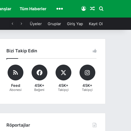
Giriş Yap
Rastgele İçerik
Arama
Diğer
anşlar
Tüm Haberler
Üyeler
Gruplar
Giriş Yap
Kayıt Ol
Bizi Takip Edin
Feed
45K+
45K+
45K+
Abonesi
Beğeni
Takipçi
Takipçi
Röportajlar