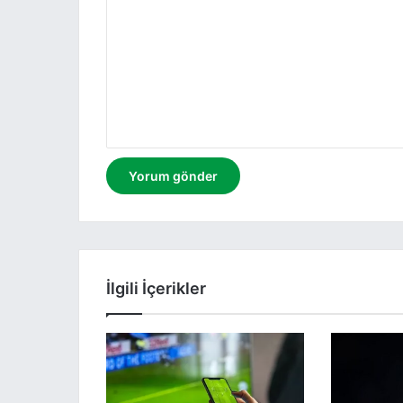
o
r
u
m
İlgili İçerikler