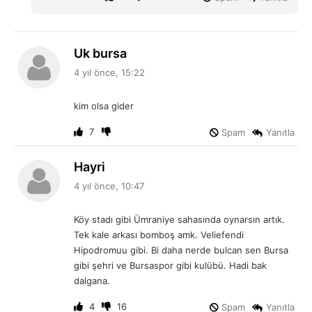
d
Uk bursa
e
4 yıl önce, 15:22
d
i
kim olsa gider
k
i
7
Spam
Yanıtla
:
d
Hayri
e
4 yıl önce, 10:47
d
i
Köy stadı gibi Ümraniye sahasında oynarsın artık.
k
Tek kale arkası bomboş amk. Veliefendi
i
Hipodromuu gibi. Bi daha nerde bulcan sen Bursa
:
gibi şehri ve Bursaspor gibi kulübü. Hadi bak
dalgana.
4
16
Spam
Yanıtla