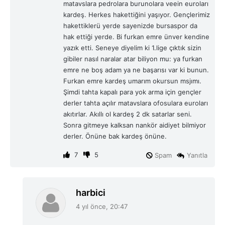
matavslara pedrolara burunolara veein euroları
kardeş. Herkes hakettiğini yaşıyor. Gençlerimiz
hakettiklerü yerde sayenizde bursaspor da
hak ettiği yerde. Bi furkan emre ünver kendine
yazık etti. Seneye diyelim ki 1.lige çıktık sizin
gibiler nasıl naralar atar biliyon mu: ya furkan
emre ne boş adam ya ne başarısı var ki bunun.
Furkan emre kardeş umarım okursun msjımı.
Şimdi tahta kapalı para yok arma için gençler
derler tahta açılır matavslara ofosulara euroları
akıtırlar. Akıllı ol kardeş 2 dk satarlar seni.
Sonra gitmeye kalksan nankör aidiyet bilmiyor
derler. Önüne bak kardeş önüne.
7
5
Spam
Yanıtla
d
harbici
e
4 yıl önce, 20:47
d