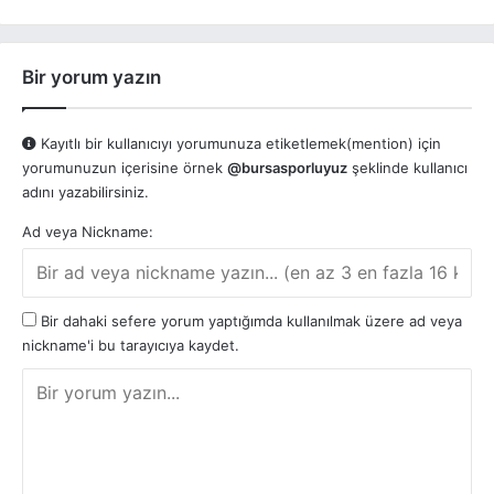
Bir yorum yazın
Kayıtlı bir kullanıcıyı yorumunuza etiketlemek(mention) için
yorumunuzun içerisine örnek
@bursasporluyuz
şeklinde kullanıcı
adını yazabilirsiniz.
Ad veya Nickname:
Bir dahaki sefere yorum yaptığımda kullanılmak üzere ad veya
nickname'i bu tarayıcıya kaydet.
Y
o
r
u