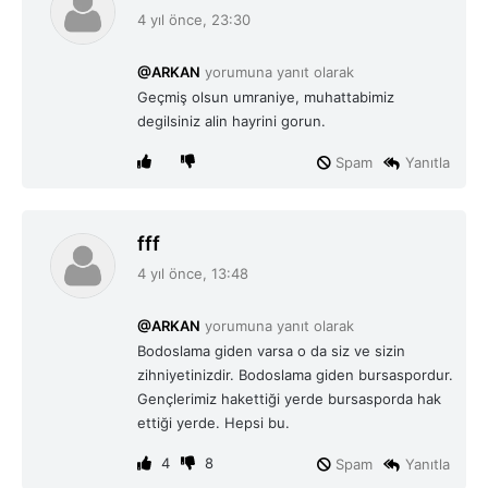
e
4 yıl önce, 23:30
d
i
@ARKAN
yorumuna yanıt olarak
k
Geçmiş olsun umraniye, muhattabimiz
i
degilsiniz alin hayrini gorun.
:
Spam
Yanıtla
d
fff
e
4 yıl önce, 13:48
d
i
@ARKAN
yorumuna yanıt olarak
k
Bodoslama giden varsa o da siz ve sizin
i
zihniyetinizdir. Bodoslama giden bursaspordur.
:
Gençlerimiz hakettiği yerde bursasporda hak
ettiği yerde. Hepsi bu.
4
8
Spam
Yanıtla