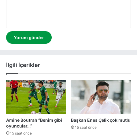
m
İlgili İçerikler
Amine Boutrah “Benim gibi
Başkan Enes Çelik çok mutlu
oyuncular…”
15 saat önce
15 saat önce