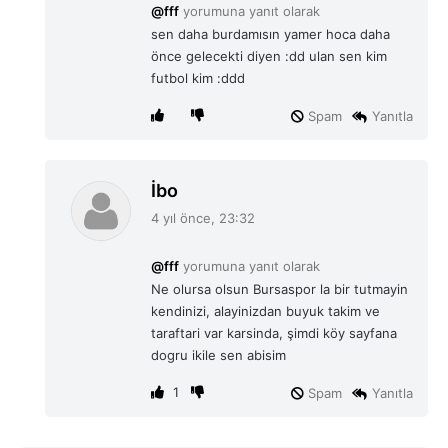
i
@fff
yorumuna yanıt olarak
k
sen daha burdamısın yamer hoca daha
i
önce gelecekti diyen :dd ulan sen kim
:
futbol kim :ddd
Spam
Yanıtla
d
İbo
e
4 yıl önce, 23:32
d
i
@fff
yorumuna yanıt olarak
k
Ne olursa olsun Bursaspor la bir tutmayin
i
kendinizi, alayinizdan buyuk takim ve
:
taraftari var karsinda, şimdi köy sayfana
dogru ikile sen abisim
1
Spam
Yanıtla