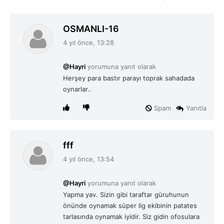
d
OSMANLI-16
e
4 yıl önce, 13:28
d
i
@Hayri
yorumuna yanıt olarak
k
Herşey para bastır parayı toprak sahadada
i
oynarlar..
:
Spam
Yanıtla
d
fff
e
4 yıl önce, 13:54
d
i
@Hayri
yorumuna yanıt olarak
k
Yapma yav. Sizin gibi taraftar güruhunun
i
önünde oynamak süper lig ekibinin patates
:
tarlasında oynamak iyidir. Siz gidin ofosulara