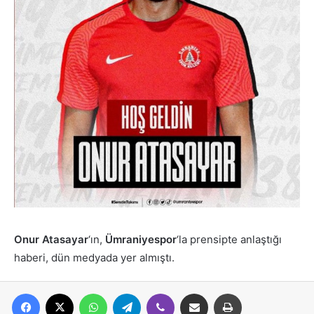
Onur Atasayar
‘ın,
Ümraniyespor
‘la prensipte anlaştığı
haberi, dün medyada yer almıştı.
Facebook
X
WhatsApp
Telegram
Viber
E-posta ile paylaş
Yazdır