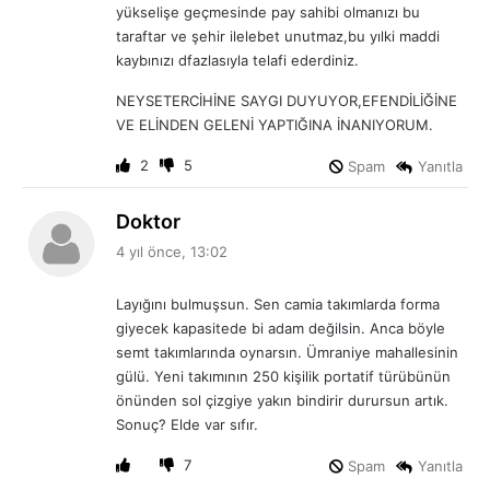
yükselişe geçmesinde pay sahibi olmanızı bu
taraftar ve şehir ilelebet unutmaz,bu yılki maddi
kaybınızı dfazlasıyla telafi ederdiniz.
NEYSETERCİHİNE SAYGI DUYUYOR,EFENDİLİĞİNE
VE ELİNDEN GELENİ YAPTIĞINA İNANIYORUM.
2
5
Spam
Yanıtla
d
Doktor
e
4 yıl önce, 13:02
d
i
Layığını bulmuşsun. Sen camia takımlarda forma
k
giyecek kapasitede bi adam değilsin. Anca böyle
i
semt takımlarında oynarsın. Ümraniye mahallesinin
:
gülü. Yeni takımının 250 kişilik portatif türübünün
önünden sol çizgiye yakın bindirir durursun artık.
Sonuç? Elde var sıfır.
7
Spam
Yanıtla