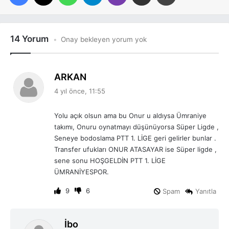
14 Yorum
Onay bekleyen yorum yok
d
ARKAN
e
4 yıl önce, 11:55
d
i
Yolu açık olsun ama bu Onur u aldıysa Ümraniye
k
takımı, Onuru oynatmayı düşünüyorsa Süper Ligde ,
i
Seneye bodoslama PTT 1. LİGE geri gelirler bunlar .
:
Transfer ufukları ONUR ATASAYAR ise Süper ligde ,
sene sonu HOŞGELDİN PTT 1. LİGE
ÜMRANİYESPOR.
9
6
Spam
Yanıtla
d
İbo