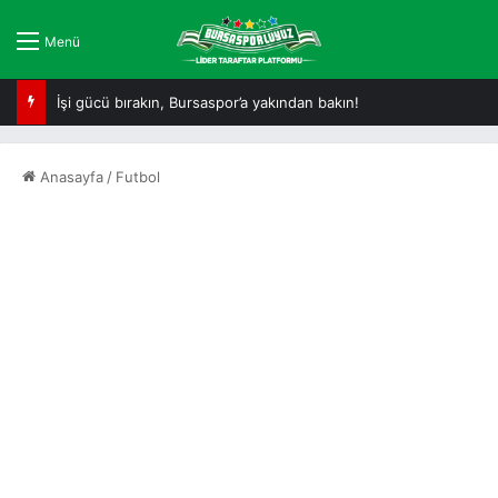
Menü
İşi gücü bırakın, Bursaspor’a yakından bakın!
Anasayfa
/
Futbol