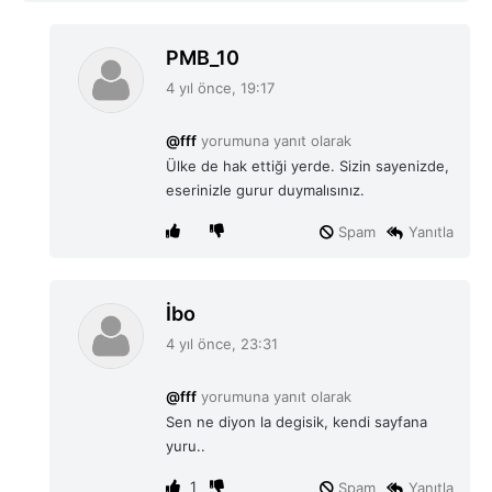
d
PMB_10
e
4 yıl önce, 19:17
d
i
@fff
yorumuna yanıt olarak
k
Ülke de hak ettiği yerde. Sizin sayenizde,
i
eserinizle gurur duymalısınız.
:
Spam
Yanıtla
d
İbo
e
4 yıl önce, 23:31
d
i
@fff
yorumuna yanıt olarak
k
Sen ne diyon la degisik, kendi sayfana
i
yuru..
:
1
Spam
Yanıtla