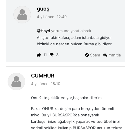
d
guoş
e
4 yıl önce, 12:49
d
i
@Hayri
yorumuna yanıt olarak
k
Al işte fakir kafası, adam istanbula gidiyor
i
bizimki de nerden bulcan Bursa gibi diyor
:
11
3
Spam
Yanıtla
d
CUMHUR
e
4 yıl önce, 15:10
d
i
Onur’a teşekkür ediyor,başarılar dilerim.
k
i
Fakat ONUR kardeşim para herşeyden önemli
:
miydi.Bu yıl BURSASPOR’da oynayarak
kardeşelrinize ağabeylik yaparak ve tecrübelrinizi
verimli şekilde kullanıp BURSASPOR’umuzun tekrar