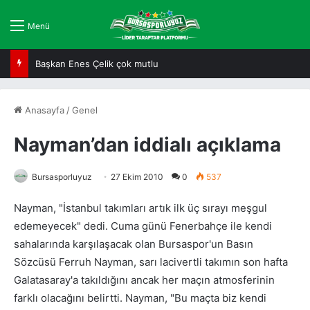
Menü
Başkan Enes Çelik çok mutlu
Anasayfa
/
Genel
Nayman’dan iddialı açıklama
Bursasporluyuz
27 Ekim 2010
0
537
Nayman, "İstanbul takımları artık ilk üç sırayı meşgul
edemeyecek" dedi. Cuma günü Fenerbahçe ile kendi
sahalarında karşılaşacak olan Bursaspor'un Basın
Sözcüsü Ferruh Nayman, sarı lacivertli takımın son hafta
Galatasaray'a takıldığını ancak her maçın atmosferinin
farklı olacağını belirtti. Nayman, "Bu maçta biz kendi