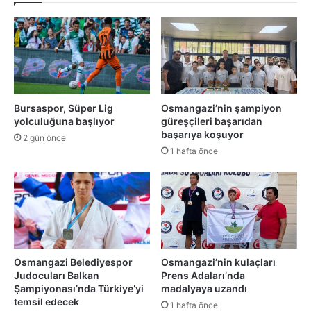
Bursaspor, Süper Lig
Osmangazi’nin şampiyon
yolculuğuna başlıyor
güreşçileri başarıdan
başarıya koşuyor
2 gün önce
1 hafta önce
Osmangazi Belediyespor
Osmangazi’nin kulaçları
Judocuları Balkan
Prens Adaları’nda
Şampiyonası’nda Türkiye’yi
madalyaya uzandı
temsil edecek
1 hafta önce