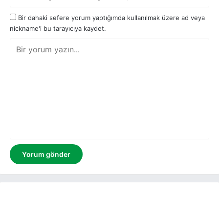
Bir dahaki sefere yorum yaptığımda kullanılmak üzere ad veya
nickname'i bu tarayıcıya kaydet.
Y
o
r
u
m