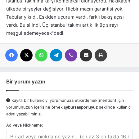
İstanbul takımına karşı kompleksli olunuyordu. Hakikaten
ülkede birşeyler değişiyor. Hiçbir maçın garantisi yok.
Tabular yıkıldı. Eskiden uçurum vardı, farklı bakış açısı
vardı. Bu silindi. Üç İstanbul takımı artık ilk üç sırayı
meşgul edemeyecek"dedi.
Facebook
X
WhatsApp
Telegram
Viber
E-posta ile paylaş
Yazdır
Bir yorum yazın
Kayıtlı bir kullanıcıyı yorumunuza etiketlemek(mention) için
yorumunuzun içerisine örnek
@bursasporluyuz
şeklinde kullanıcı
adını yazabilirsiniz.
Ad veya Nickname: