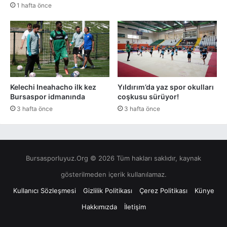
1 hafta önce
Kelechi Ineahacho ilk kez
Yıldırım’da yaz spor okulları
Bursaspor idmanında
coşkusu sürüyor!
3 hafta önce
3 hafta önce
Bursasporluyuz.Org © 2026 Tüm hakları saklıdır, kaynak
gösterilmeden içerik kullanılamaz.
Kullanıcı Sözleşmesi
Gizlilik Politikası
Çerez Politikası
Künye
Hakkımızda
İletişim