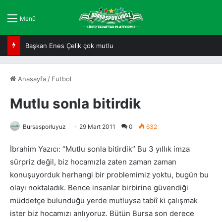
Menü
Başkan Enes Çelik çok mutlu
Anasayfa
/
Futbol
Mutlu sonla bitirdik
Bursasporluyuz
29 Mart 2011
0
632
İbrahim Yazıcı: “Mutlu sonla bitirdik” Bu 3 yıllık imza
sürpriz değil, biz hocamızla zaten zaman zaman
konuşuyorduk herhangi bir problemimiz yoktu, bugün bu
olayı noktaladık. Bence insanlar birbirine güvendiği
müddetçe bulunduğu yerde mutluysa tabiî ki çalışmak
ister biz hocamızı anlıyoruz. Bütün Bursa son derece