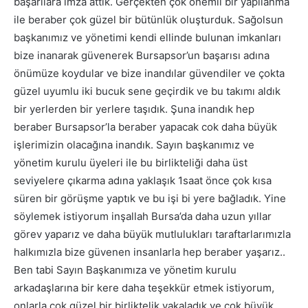
başarılara imza attık. Gerçekten çok önemli bir yapılanma
ile beraber çok güzel bir bütünlük oluşturduk. Sağolsun
başkanımız ve yönetimi kendi ellinde bulunan imkanları
bize inanarak güvenerek Bursapsor’un başarısı adına
önümüze koydular ve bize inandılar güvendiler ve çokta
güzel uyumlu iki bucuk sene geçirdik ve bu takımı aldık
bir yerlerden bir yerlere taşıdık. Şuna inandık hep
beraber Bursapsor’la beraber yapacak cok daha büyük
işlerimizin olacağına inandık. Sayın başkanımız ve
yönetim kurulu üyeleri ile bu birlikteliği daha üst
seviyelere çıkarma adına yaklaşık 1saat önce çok kısa
süren bir görüşme yaptık ve bu işi bi yere bağladık. Yine
söylemek istiyorum inşallah Bursa’da daha uzun yıllar
görev yaparız ve daha büyük mutlulukları taraftarlarımızla
halkımızla bize güvenen insanlarla hep beraber yaşarız..
Ben tabi Sayın Başkanımıza ve yönetim kurulu
arkadaşlarına bir kere daha teşekkür etmek istiyorum,
onlarla çok güzel bir birliktelik yakaladık ve cok büyük