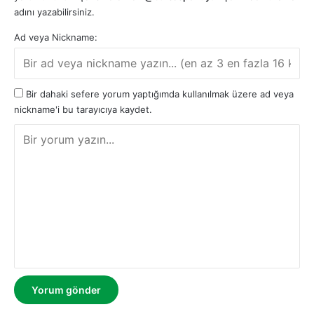
adını yazabilirsiniz.
Ad veya Nickname:
Bir dahaki sefere yorum yaptığımda kullanılmak üzere ad veya
nickname'i bu tarayıcıya kaydet.
Y
o
r
u
m