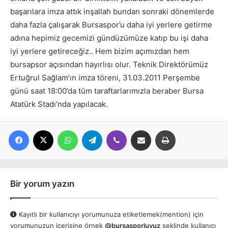
başarılara imza attık inşallah bundan sonraki dönemlerde
daha fazla çalışarak Bursaspor’u daha iyi yerlere getirme
adına hepimiz gecemizi gündüzümüze katıp bu işi daha
iyi yerlere getireceğiz.. Hem bizim açımızdan hem
bursapsor açısından hayırlısı olur. Teknik Direktörümüz
Ertuğrul Sağlam’ın imza töreni, 31.03.2011 Perşembe
günü saat 18:00’da tüm taraftarlarımızla beraber Bursa
Atatürk Stadı’nda yapılacak.
Facebook
X
WhatsApp
Telegram
Viber
E-posta ile paylaş
Yazdır
Bir yorum yazın
Kayıtlı bir kullanıcıyı yorumunuza etiketlemek(mention) için
yorumunuzun içerisine örnek
@bursasporluyuz
şeklinde kullanıcı