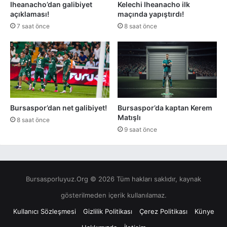
Iheanacho’dan galibiyet
Kelechi Iheanacho ilk
açıklaması!
maçında yapıştırdı!
7 saat önce
8 saat önce
Bursaspor’dan net galibiyet!
Bursaspor’da kaptan Kerem
Matışlı
8 saat önce
9 saat önce
Bursasporluyuz.Org © 2026 Tüm hakları saklıdır, kaynak
gösterilmeden içerik kullanılamaz.
Kullanıcı Sözleşmesi
Gizlilik Politikası
Çerez Politikası
Künye