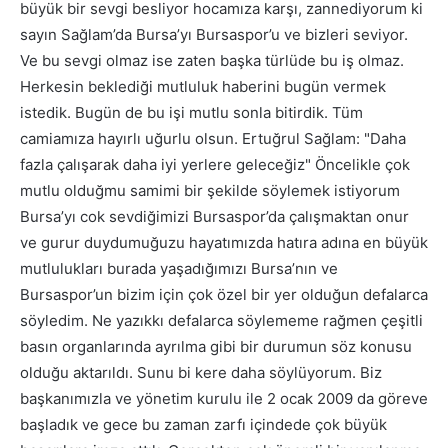
büyük bir sevgi besliyor hocamıza karşı, zannediyorum ki
sayın Sağlam’da Bursa’yı Bursaspor’u ve bizleri seviyor.
Ve bu sevgi olmaz ise zaten başka türlüde bu iş olmaz.
Herkesin beklediği mutluluk haberini bugün vermek
istedik. Bugün de bu işi mutlu sonla bitirdik. Tüm
camiamıza hayırlı uğurlu olsun. Ertuğrul Sağlam: "Daha
fazla çalışarak daha iyi yerlere geleceğiz" Öncelikle çok
mutlu olduğmu samimi bir şekilde söylemek istiyorum
Bursa’yı cok sevdiğimizi Bursaspor’da çalışmaktan onur
ve gurur duydumuğuzu hayatımızda hatıra adına en büyük
mutlulukları burada yaşadığımızı Bursa’nın ve
Bursaspor’un bizim için çok özel bir yer olduğun defalarca
söyledim. Ne yazıkkı defalarca söylememe rağmen çeşitli
basın organlarında ayrılma gibi bir durumun söz konusu
olduğu aktarıldı. Sunu bi kere daha söylüyorum. Biz
başkanımızla ve yönetim kurulu ile 2 ocak 2009 da göreve
başladık ve gece bu zaman zarfı içindede çok büyük