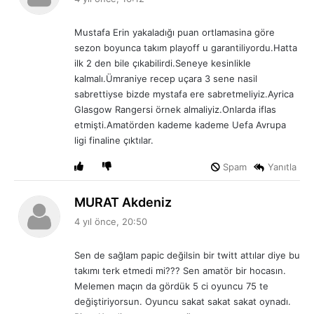
d
i
Mustafa Erin yakaladığı puan ortlamasina göre
k
sezon boyunca takım playoff u garantiliyordu.Hatta
i
ilk 2 den bile çıkabilirdi.Seneye kesinlikle
:
kalmalı.Ümraniye recep uçara 3 sene nasil
sabrettiyse bizde mystafa ere sabretmeliyiz.Ayrica
Glasgow Rangersi örnek almaliyiz.Onlarda iflas
etmişti.Amatörden kademe kademe Uefa Avrupa
ligi finaline çıktılar.
Spam
Yanıtla
d
MURAT Akdeniz
e
4 yıl önce, 20:50
d
i
Sen de sağlam papic değilsin bir twitt attılar diye bu
k
takımı terk etmedi mi??? Sen amatör bir hocasın.
i
Melemen maçın da gördük 5 ci oyuncu 75 te
:
değiştiriyorsun. Oyuncu sakat sakat sakat oynadı.