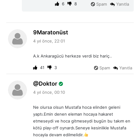
6
8
Spam
Yanıtla
d
9Maratonüst
e
4 yıl önce, 22:01
d
i
A.k Ankaragücü herkeze verdi biz hariç..
k
i
41
3
Spam
Yanıtla
:
d
Doktor
e
4 yıl önce, 00:10
d
i
Ne olursa olsun Mustafa hoca elinden geleni
k
yaptı.Emin denen eleman hocaya hakaret
i
etmeseydi ve hoca gitmeseydi bugün bu takım en
:
kötü play-off oynardı.Seneye kesinlikle Mustafa
hocayla devam edilmelidir.