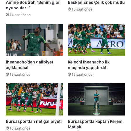
Amine Boutrah “Benim gibi
Başkan Enes Çelik çok mutlu
oyuncular…”
15 saat önce
14 saat önce
Iheanacho’dan galibiyet
Kelechi Iheanacho ilk
açıklaması!
maçında yapıştırdı!
15 saat önce
15 saat önce
Bursaspor’dan net galibiyet!
Bursaspor’da kaptan Kerem
Matışlı
15 saat önce