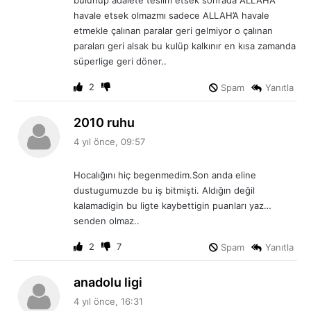
havale etsek olmazmı sadece ALLAH’A havale
etmekle çalınan paralar geri gelmiyor o çalınan
paraları geri alsak bu kulüp kalkınır en kısa zamanda
süperlige geri döner..
2
Spam
Yanıtla
d
2010 ruhu
e
4 yıl önce, 09:57
d
i
Hocalığını hiç begenmedim.Son anda eline
k
dustugumuzde bu iş bitmişti. Aldığın değil
i
kalamadigin bu ligte kaybettigin puanları yaz…
:
senden olmaz..
2
7
Spam
Yanıtla
d
anadolu ligi
e
4 yıl önce, 16:31
d