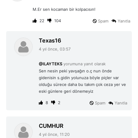
i
M.Er sen kocaman bir kolpacısın!
k
i
22
104
Spam
Yanıtla
:
d
Texas16
e
4 yıl önce, 03:57
d
i
@ILAYTEKS
yorumuna yanıt olarak
k
Sen nesin peki yavşağın o.ç nun önde
i
gidenisin s.gidin yolunuza böyle piçler var
:
olduğu sürece daha bu takım çok ceza yer ve
eski günlere geri dönemeyiz
8
2
Spam
Yanıtla
d
CUMHUR
e
4 yıl önce, 11:20