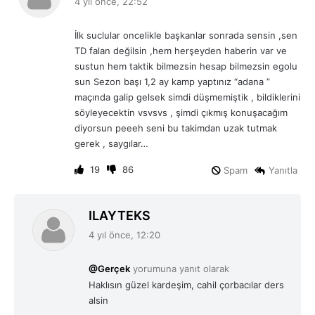
4 yıl önce, 22:52
d
i
İlk suclular oncelikle başkanlar sonrada sensin ,sen
k
TD falan değilsin ,hem herşeyden haberin var ve
i
sustun hem taktik bilmezsin hesap bilmezsin egolu
:
sun Sezon başı 1,2 ay kamp yaptınız “adana ”
maçında galip gelsek simdi düşmemiştik , bildiklerini
söyleyecektin vsvsvs , şimdi çıkmış konuşacağım
diyorsun peeeh seni bu takimdan uzak tutmak
gerek , saygılar…
19
86
Spam
Yanıtla
d
ILAYTEKS
e
4 yıl önce, 12:20
d
i
@Gerçek
yorumuna yanıt olarak
k
Haklısın güzel kardeşim, cahil çorbacılar ders
i
alsin
: