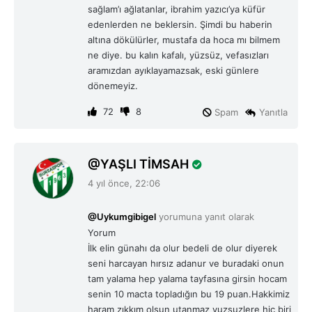
:
sağlam’ı ağlatanlar, ibrahim yazıcı’ya küfür
edenlerden ne beklersin. Şimdi bu haberin
altına dökülürler, mustafa da hoca mı bilmem
ne diye. bu kalın kafalı, yüzsüz, vefasızları
aramızdan ayıklayamazsak, eski günlere
dönemeyiz.
72
8
Spam
Yanıtla
d
YAŞLI TİMSAH
e
4 yıl önce, 22:06
d
i
@Uykumgibigel
yorumuna yanıt olarak
k
Yorum
i
İlk elin günahı da olur bedeli de olur diyerek
:
seni harcayan hırsız adanur ve buradaki onun
tam yalama hep yalama tayfasına girsin hocam
senin 10 macta topladığın bu 19 puan.Hakkimiz
haram zıkkım olsun utanmaz yuzsuzlere hiç biri