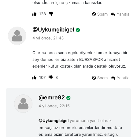
olsun.İnsan içine çıkamasın kansızlar.
i
:
128
Spam
Yanıtla
d
Uykumgibigel
e
4 yıl önce, 21:43
d
i
Olurmu hoca sana egolu diyenler tamer tunaya bir
k
sey demediler biz zaten BURSASPOR a hizmet
i
edenler kufur kostek olanlarada destek oluyoruz.
:
107
8
Spam
Yanıtla
d
emre92
e
4 yıl önce, 22:15
d
i
@Uykumgibigel
yorumuna yanıt olarak
k
en suçsuz en onurlu adamlardandır mustafa
i
er. ama bizim taraftara yaranılmaz. ertuğrul