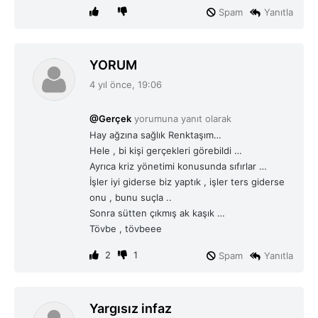
Spam
Yanıtla
d
YORUM
e
4 yıl önce, 19:06
d
i
@Gerçek
yorumuna yanıt olarak
k
Hay ağzına sağlık Renktaşım…
i
Hele , bi kişi gerçekleri görebildi …
:
Ayrıca kriz yönetimi konusunda sıfırlar …
İşler iyi giderse biz yaptık , işler ters giderse
onu , bunu suçla ..
Sonra sütten çıkmış ak kaşık …
Tövbe , tövbeee
2
1
Spam
Yanıtla
d
Yargısız infaz