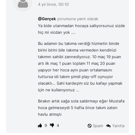
e
4 yıl önce, 00:10
d
i
@Gerçek
yorumuna yanıt olarak
k
Ya bide utanmadan hocaya sallıyorsunuz sizde
i
hiç mi vicdan yok ….
:
Bu adamın bu takıma verdiği hizmetin binde
birini birini bile takıma vermeden kendinizi
takımın sahibi zannediyoruz. 10 maç 19 puan
artı ilk maç 1 puan toplam 11 maç 20 puan
yapıyor her hoca aynı puan ortalamasını
tuttursa idi takım şimdi play-off oynuyor
olacaktı… Sahi kardeşim siz bu kafayı yapmak
için ne kullanıyonuz …
Bırakın artık sağa sola saldırmayı eğer Mustafa
hoca gelmeseydi 5 hafta önce takım zaten
havlu atmıştı
9
4
Spam
Yanıtla