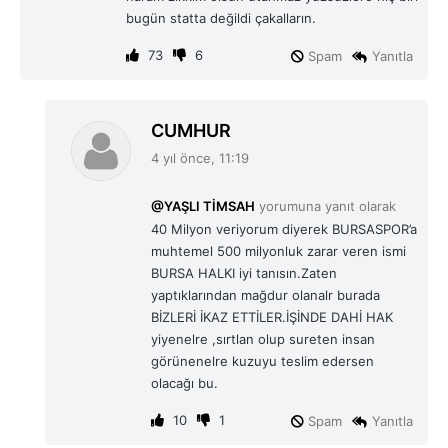
bugün statta değildi çakalların.
73
6
Spam
Yanıtla
d
CUMHUR
e
4 yıl önce, 11:19
d
i
@YAŞLI TİMSAH
yorumuna yanıt olarak
k
40 Milyon veriyorum diyerek BURSASPOR’a
i
muhtemel 500 milyonluk zarar veren ismi
:
BURSA HALKI iyi tanısın.Zaten
yaptıklarından mağdur olanalr burada
BİZLERİ İKAZ ETTİLER.İŞİNDE DAHİ HAK
yiyenelre ,sırtlan olup sureten insan
görünenelre kuzuyu teslim edersen
olacağı bu.
10
1
Spam
Yanıtla