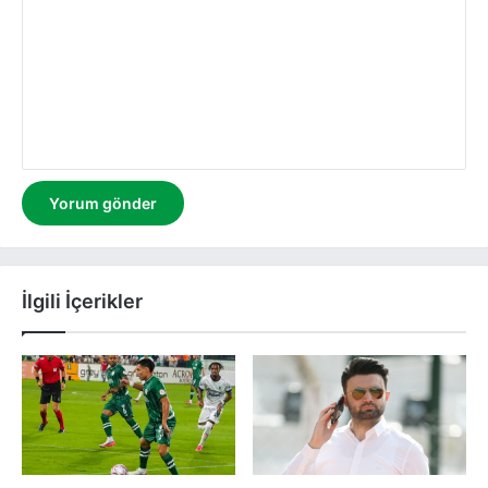
r
u
m
İlgili İçerikler