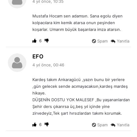
4 yıl önce, 10:35
d
i
Mustafa Hocam sen adamsın. Sana egolu diyen
k
kolpacılara kim kemik atarsa onun peşinden
i
koşarlar. Umarım büyük başarılara imza atarsın.
:
6
Spam
Yanıtla
d
EFO
e
4 yıl önce, 00:46
d
i
Kardeş takım Ankaragücü ,yazın bunu bir yerlere
k
,gün gelecek sende acımayacaksın,kardeş mardeş
i
hikaye.
:
DÜŞENİN DOSTU YOK MALESEF ,Bu yaşananlardan
Şehir ders çıkarırsa üç,beş yıl içinde yine
zirvedeyiz,Tek şart hırsızlardan takımı korumak.
6
Spam
Yanıtla