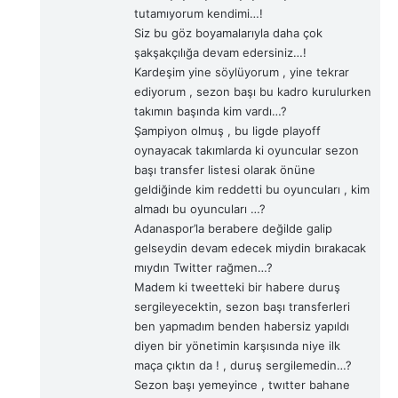
i
tutamıyorum kendimi…!
:
Siz bu göz boyamalarıyla daha çok
şakşakçılığa devam edersiniz…!
Kardeşim yine söylüyorum , yine tekrar
ediyorum , sezon başı bu kadro kurulurken
takımın başında kim vardı…?
Şampiyon olmuş , bu ligde playoff
oynayacak takımlarda ki oyuncular sezon
başı transfer listesi olarak önüne
geldiğinde kim reddetti bu oyuncuları , kim
almadı bu oyuncuları …?
Adanaspor’la berabere değilde galip
gelseydin devam edecek miydin bırakacak
mıydın Twitter rağmen…?
Madem ki tweetteki bir habere duruş
sergileyecektin, sezon başı transferleri
ben yapmadım benden habersiz yapıldı
diyen bir yönetimin karşısında niye ilk
maça çıktın da ! , duruş sergilemedin…?
Sezon başı yemeyince , twıtter bahane