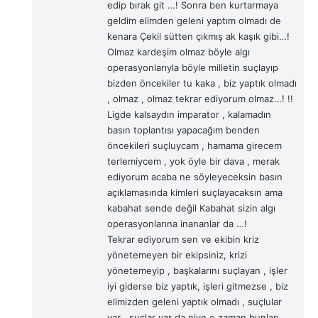
edip bırak git …! Sonra ben kurtarmaya
geldim elimden geleni yaptım olmadı de
kenara Çekil sütten çıkmış ak kaşık gibi…!
Olmaz kardeşim olmaz böyle algı
operasyonlarıyla böyle milletin suçlayıp
bizden öncekiler tu kaka , biz yaptık olmadı
, olmaz , olmaz tekrar ediyorum olmaz…! !!
Ligde kalsaydın imparator , kalamadın
basın toplantısı yapacağım benden
öncekileri suçluycam , hamama girecem
terlemiycem , yok öyle bir dava , merak
ediyorum acaba ne söyleyeceksin basın
açıklamasında kimleri suçlayacaksın ama
kabahat sende değil Kabahat sizin algı
operasyonlarına inananlar da …!
Tekrar ediyorum sen ve ekibin kriz
yönetemeyen bir ekipsiniz, krizi
yönetemeyip , başkalarını suçlayan , işler
iyi giderse biz yaptık, işleri gitmezse , biz
elimizden geleni yaptık olmadı , suçlular
var , suçlar var da niye o zaman bunları