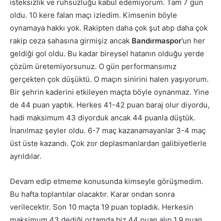
isteksizlik ve ruhsuzluğu kabul edemiyorum. Tam 7 gün
oldu. 10 kere falan maçı izledim. Kimsenin böyle
oynamaya hakkı yok. Rakipten daha çok şut atıp daha çok
rakip ceza sahasına girmişiz ancak
Bandırmaspor
’un her
geldiği gol oldu. Bu kadar bireysel hatanın olduğu yerde
çözüm üretemiyorsunuz. O gün performansımız
gerçekten çok düşüktü. O maçın sinirini halen yaşıyorum.
Bir şehrin kaderini etkileyen maçta böyle oynanmaz. Yine
de 44 puan yaptık. Herkes 41-42 puan baraj olur diyordu,
hadi maksimum 43 diyorduk ancak 44 puanla düştük.
İnanılmaz şeyler oldu. 6-7 maç kazanamayanlar 3-4 maç
üst üste kazandı. Çok zor deplasmanlardan galibiyetlerle
ayrıldılar.
Devam edip etmeme konusunda kimseyle görüşmedim.
Bu hafta toplantılar olacaktır. Karar ondan sonra
verilecektir. Son 10 maçta 19 puan topladık. Herkesin
maksimum 43 dediği ortamda biz 44 puan alıp 1.9 puan