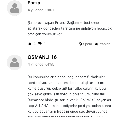
d
Forza
e
4 yıl önce, 01:01
d
i
Şampiyon yapan Erturul Sağlamı ertesi sene
k
ağlatarak göndeden taraftara ne anlatıyon hoca,çok
i
ama çok yolumuz var.
:
4
1
Spam
Yanıtla
d
OSMANLI-16
e
4 yıl önce, 01:55
d
i
Bu konuşulanların hepsi boş, hocam futbolcular
k
nerde diyorsun onlar emellerine ulaştılar takımı
i
küme düşürüp çekip gittiler futbolcuların kulübü
:
çok sevdiğinimi sanıyordun onların umurundamı
Bursaspor,birde şu sorun var kulübümüzü soyanları
hep ALLAHA emanet ediyorlar peki yazıcıdan sonra
kulübü soyanların hepsini önce suç duyurusunda
bulunup adalete teslim etsek sonrada ALLAHA