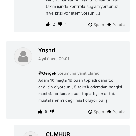
takım içinde kontrolü sağlamıyorsunuz ,
niye krizi yönetemiyorsun …!
2
1
Spam
Yanıtla
d
Ynşhrli
e
4 yıl önce, 00:01
d
i
@Gerçek
yorumuna yanıt olarak
k
Adam 10 maçta 19 puan topladı daha t.d.
i
değilsin diyorsun , 5 teknik adamdan hangisi
:
mustafa er kadar puan topladı , onlar t.d.
mustafa er mi değil nasıl oluyor bu iş
9
Spam
Yanıtla
d
CUMHUR