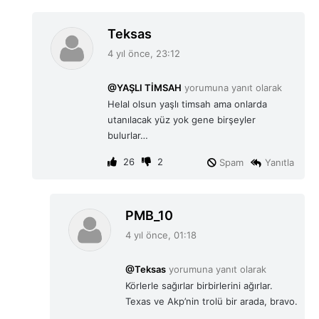
d
Teksas
e
4 yıl önce, 23:12
d
i
@YAŞLI TİMSAH
yorumuna yanıt olarak
k
Helal olsun yaşlı timsah ama onlarda
i
utanılacak yüz yok gene birşeyler
:
bulurlar…
26
2
Spam
Yanıtla
d
PMB_10
e
4 yıl önce, 01:18
d
i
@Teksas
yorumuna yanıt olarak
k
Körlerle sağırlar birbirlerini ağırlar.
i
Texas ve Akp’nin trolü bir arada, bravo.
: