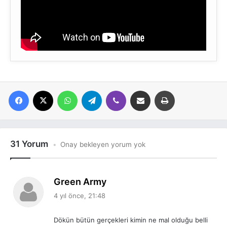
Facebook
X
WhatsApp
Telegram
Viber
E-posta ile paylaş
Yazdır
31 Yorum
Onay bekleyen yorum yok
d
Green Army
e
4 yıl önce, 21:48
d
i
Dökün bütün gerçekleri kimin ne mal olduğu belli
k