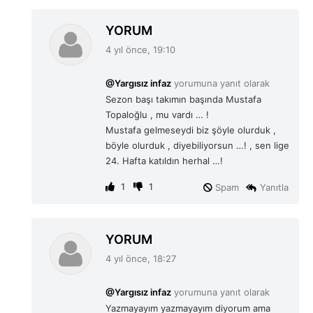
d
YORUM
e
4 yıl önce, 19:10
d
i
@Yargısız infaz
yorumuna yanıt olarak
k
Sezon başı takımın başında Mustafa
i
Topaloğlu , mu vardı … !
:
Mustafa gelmeseydi biz şöyle olurduk ,
böyle olurduk , diyebiliyorsun …! , sen lige
24. Hafta katıldın herhal …!
1
1
Spam
Yanıtla
d
YORUM
e
4 yıl önce, 18:27
d
i
@Yargısız infaz
yorumuna yanıt olarak
k
Yazmayayım yazmayayım diyorum ama