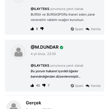
d
i
@ILAYTEKS
yorumuna yanıt olarak
k
BURSA ve BURSASPOR’a ihanet eden,zarar
i
verenelrin rabbim ocağını kurutsun.
:
8
Spam
Yanıtla
d
M.DUNDAR
e
4 yıl önce, 23:55
d
i
@ILAYTEKS
yorumuna yanıt olarak
k
Bu yorum hakaret içerikli öğeler
i
barındırdığından düzenlenmiştir…
:
40
7
Spam
Yanıtla
d
Gerçek
e