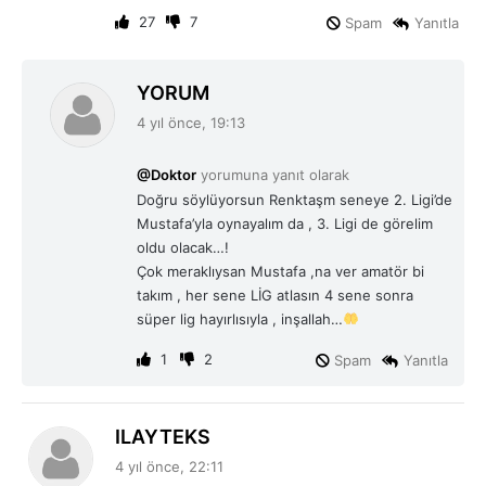
27
7
Spam
Yanıtla
d
YORUM
e
4 yıl önce, 19:13
d
i
@Doktor
yorumuna yanıt olarak
k
Doğru söylüyorsun Renktaşm seneye 2. Ligi’de
i
Mustafa’yla oynayalım da , 3. Ligi de görelim
:
oldu olacak…!
Çok meraklıysan Mustafa ,na ver amatör bi
takım , her sene LİG atlasın 4 sene sonra
süper lig hayırlısıyla , inşallah…
1
2
Spam
Yanıtla
d
ILAYTEKS
e
4 yıl önce, 22:11
d