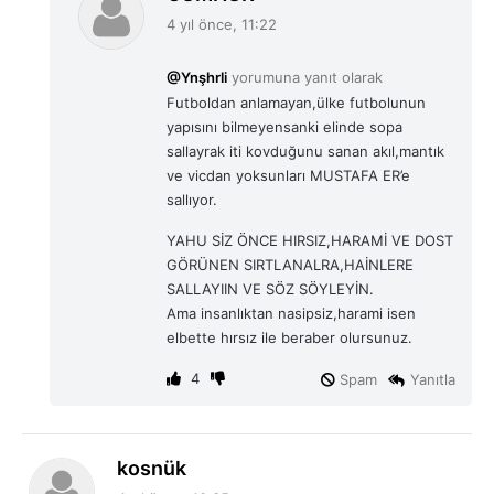
e
4 yıl önce, 11:22
d
i
@Ynşhrli
yorumuna yanıt olarak
k
Futboldan anlamayan,ülke futbolunun
i
yapısını bilmeyensanki elinde sopa
:
sallayrak iti kovduğunu sanan akıl,mantık
ve vicdan yoksunları MUSTAFA ER’e
sallıyor.
YAHU SİZ ÖNCE HIRSIZ,HARAMİ VE DOST
GÖRÜNEN SIRTLANALRA,HAİNLERE
SALLAYIIN VE SÖZ SÖYLEYİN.
Ama insanlıktan nasipsiz,harami isen
elbette hırsız ile beraber olursunuz.
4
Spam
Yanıtla
d
kosnük
e