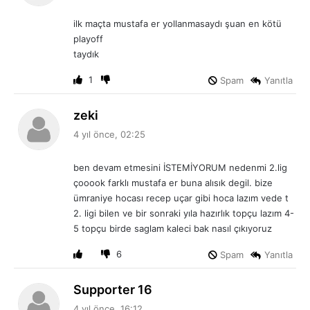
i
ilk maçta mustafa er yollanmasaydı şuan en kötü
k
playoff
i
taydık
:
1
Spam
Yanıtla
d
zeki
e
4 yıl önce, 02:25
d
i
ben devam etmesini İSTEMİYORUM nedenmi 2.lig
k
çooook farklı mustafa er buna alısık degil. bize
i
ümraniye hocası recep uçar gibi hoca lazım vede t
:
2. ligi bilen ve bir sonraki yıla hazırlık topçu lazım 4-
5 topçu birde saglam kaleci bak nasıl çıkıyoruz
6
Spam
Yanıtla
d
Supporter 16
e
4 yıl önce, 16:12