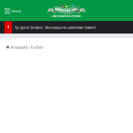
Menü
Tam da Bursaspor ruhuna uygun!
Anasayfa
/
Futbol