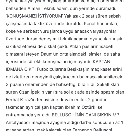
oyuncularıyla yakın diyaloglar kuran ve maçın öneminden
bahseden Alman Teknik adam, dün yerinde duramadı.
’KONUŞMANIZI İSTİYORUM’ Yaklaşık 2 saat süren sabah
çalışmasında taktik üzerinde duruldu. Kanat hücumları,
köşe ve serbest vuruşlarda uygulanacak varyasyonlar
üzerinde duran deneyimli teknik adamın oyuncularını sık
sık ikaz etmesi de dikkat çekti. Atılan pasların isabetli
olmasını isteyen Daum’un orta alandaki isimleri de saha
içerisinde sürekli konuşmaları için uyardı. KAPTAN
İDMANA ÇIKTI Futbolcularına Beşiktaş’ın maç kasetlerini
de izlettiren deneyimli çalıştırıcının bu maça alınabilecek
3 puanın öneminden de bahsettiği bildirildi. Sakatlıkları
süren Ozan İpek’in yanı sıra sol alt adalesinde spazm olan
Ferhat Kiraz’ın tedavisine devam edildi. 2 gündür
takımdan ayrı çalışan kaptan İbrahim Öztürk ise
antrenmanda yer aldı. BELLUSCHİ’NİN CANI SIKKIN MP
Antalyaspor maçında ayağına aldığı darbe sonucu en az 1
ay sahalardan uzak kalacak olan Fernando Belluschi