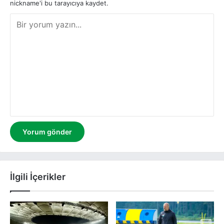
nickname'i bu tarayıcıya kaydet.
Y
o
r
u
m
İlgili İçerikler