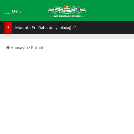
Menü
Mustafa Er “Daha da iyi olacağız”
Anasayfa
/
Futbol