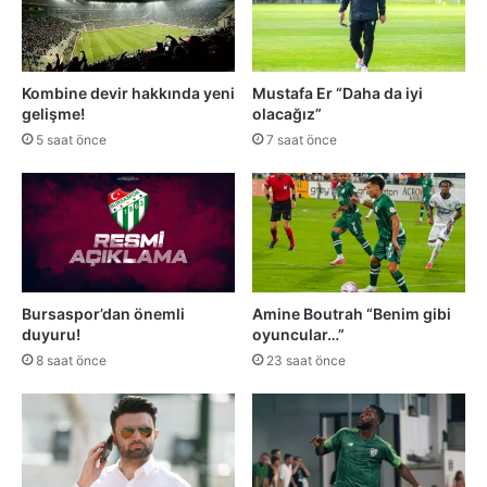
Kombine devir hakkında yeni
Mustafa Er “Daha da iyi
gelişme!
olacağız”
5 saat önce
7 saat önce
Bursaspor’dan önemli
Amine Boutrah “Benim gibi
duyuru!
oyuncular…”
8 saat önce
23 saat önce