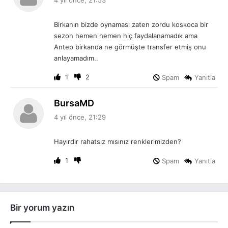
d
i
Birkanın bizde oynaması zaten zordu koskoca bir
k
sezon hemen hemen hiç faydalanamadık ama
i
Antep birkanda ne görmüşte transfer etmiş onu
:
anlayamadım..
1
2
Spam
Yanıtla
d
BursaMD
e
4 yıl önce, 21:29
d
i
Hayırdır rahatsız mısınız renklerimizden?
k
i
1
Spam
Yanıtla
:
Bir yorum yazın