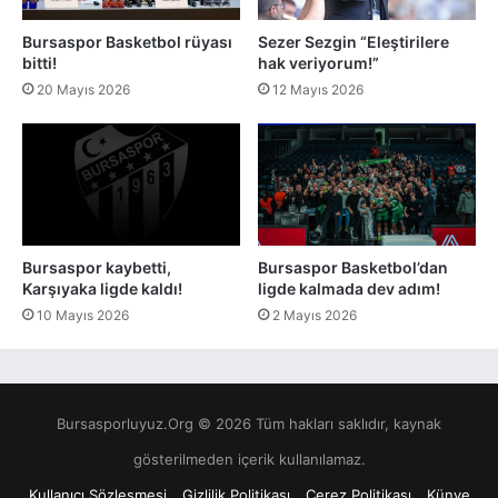
Bursaspor Basketbol rüyası
Sezer Sezgin “Eleştirilere
bitti!
hak veriyorum!”
20 Mayıs 2026
12 Mayıs 2026
Bursaspor kaybetti,
Bursaspor Basketbol’dan
Karşıyaka ligde kaldı!
ligde kalmada dev adım!
10 Mayıs 2026
2 Mayıs 2026
Bursasporluyuz.Org © 2026 Tüm hakları saklıdır, kaynak
gösterilmeden içerik kullanılamaz.
Kullanıcı Sözleşmesi
Gizlilik Politikası
Çerez Politikası
Künye