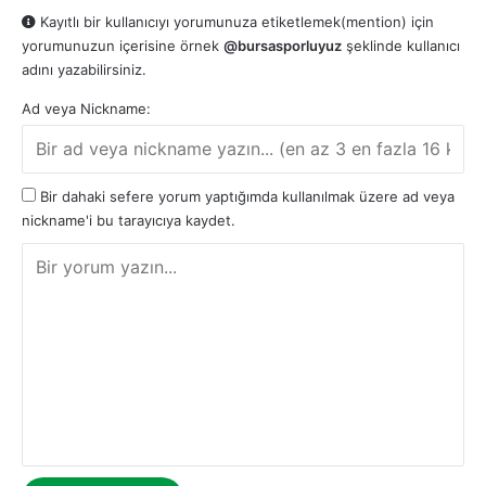
Kayıtlı bir kullanıcıyı yorumunuza etiketlemek(mention) için
yorumunuzun içerisine örnek
@bursasporluyuz
şeklinde kullanıcı
adını yazabilirsiniz.
Ad veya Nickname:
Bir dahaki sefere yorum yaptığımda kullanılmak üzere ad veya
nickname'i bu tarayıcıya kaydet.
Y
o
r
u
m