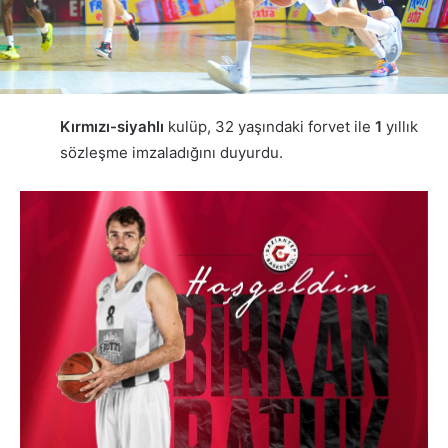
Kırmızı-siyahlı
kulüp, 32 yaşındaki forvet ile
1
yıllık
sözleşme imzaladığını duyurdu.