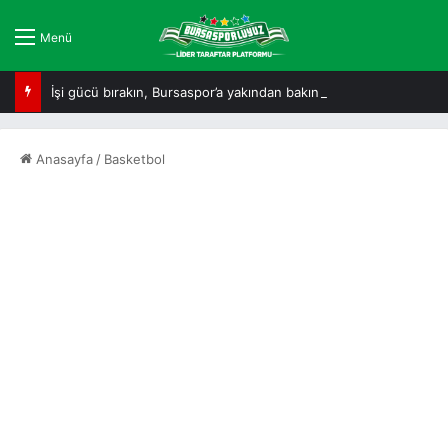
Menü
İşi gücü bırakın, Bursaspor’a yakından bakın!
Anasayfa
/
Basketbol