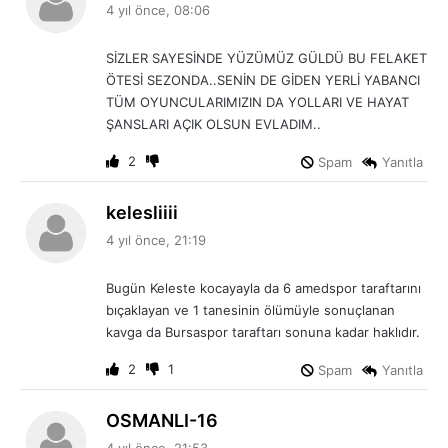
e
4 yıl önce, 08:06
d
i
SİZLER SAYESİNDE YÜZÜMÜZ GÜLDÜ BU FELAKET
k
ÖTESİ SEZONDA..SENİN DE GİDEN YERLİ YABANCI
i
TÜM OYUNCULARIMIZIN DA YOLLARI VE HAYAT
:
ŞANSLARI AÇIK OLSUN EVLADIM..
2
Spam
Yanıtla
d
kelesliiii
e
4 yıl önce, 21:19
d
i
Bugün Keleste kocayayla da 6 amedspor taraftarını
k
bıçaklayan ve 1 tanesinin ölümüyle sonuçlanan
i
kavga da Bursaspor taraftarı sonuna kadar haklıdır.
:
2
1
Spam
Yanıtla
d
OSMANLI-16
e
4 yıl önce, 21:53