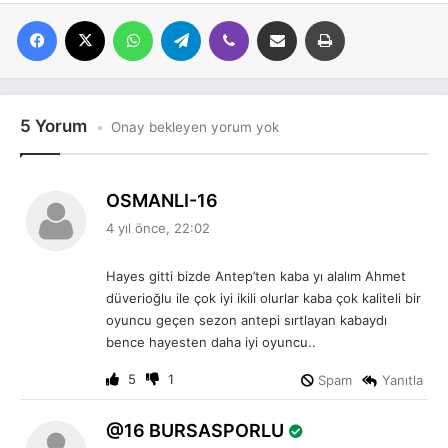
Facebook
X
WhatsApp
Telegram
Viber
E-posta ile paylaş
Yazdır
5 Yorum
Onay bekleyen yorum yok
d
OSMANLI-16
e
4 yıl önce, 22:02
d
i
Hayes gitti bizde Antep’ten kaba yı alalım Ahmet
k
düverioğlu ile çok iyi ikili olurlar kaba çok kaliteli bir
i
oyuncu geçen sezon antepi sırtlayan kabaydı
:
bence hayesten daha iyi oyuncu..
5
1
Spam
Yanıtla
d
16 BURSASPORLU