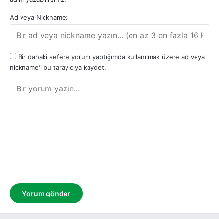
Ad veya Nickname:
Bir dahaki sefere yorum yaptığımda kullanılmak üzere ad veya
nickname'i bu tarayıcıya kaydet.
Y
o
r
u
m