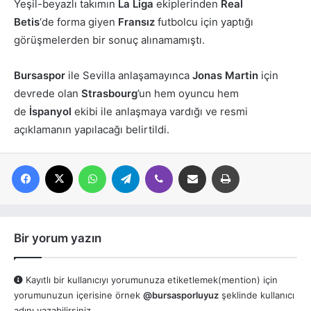
Yeşil-beyazlı takımın
La
Liga
ekiplerinden
Real
Betis
‘de forma giyen
Fransız
futbolcu için yaptığı
görüşmelerden bir sonuç alınamamıştı.
Bursaspor
ile Sevilla anlaşamayınca
Jonas
Martin
için
devrede olan
Strasbourg
’un hem oyuncu hem
de
İspanyol
ekibi ile anlaşmaya vardığı ve resmi
açıklamanın yapılacağı belirtildi.
Facebook
X
WhatsApp
Telegram
Viber
E-posta ile paylaş
Yazdır
Bir yorum yazın
Kayıtlı bir kullanıcıyı yorumunuza etiketlemek(mention) için
yorumunuzun içerisine örnek
@bursasporluyuz
şeklinde kullanıcı
adını yazabilirsiniz.