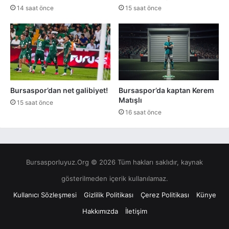
14 saat önce
15 saat önce
Bursaspor’dan net galibiyet!
Bursaspor’da kaptan Kerem
Matışlı
15 saat önce
16 saat önce
Bursasporluyuz.Org © 2026 Tüm hakları saklıdır, kaynak
gösterilmeden içerik kullanılamaz.
Kullanıcı Sözleşmesi
Gizlilik Politikası
Çerez Politikası
Künye
Hakkımızda
İletişim