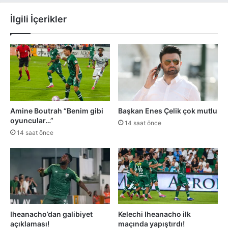
İlgili İçerikler
Amine Boutrah “Benim gibi
Başkan Enes Çelik çok mutlu
oyuncular…”
14 saat önce
14 saat önce
Iheanacho’dan galibiyet
Kelechi Iheanacho ilk
açıklaması!
maçında yapıştırdı!