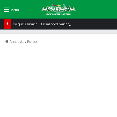
Menü
İşi gücü bırakın, Bursaspor’a yakından bakın!
Anasayfa
/
Futbol