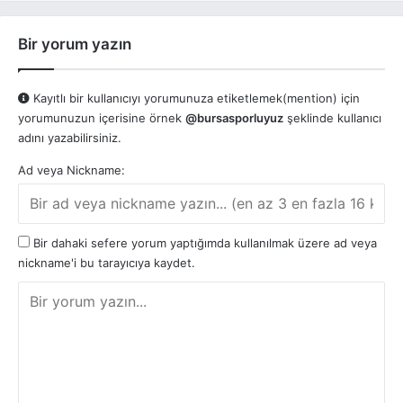
Bir yorum yazın
Kayıtlı bir kullanıcıyı yorumunuza etiketlemek(mention) için
yorumunuzun içerisine örnek
@bursasporluyuz
şeklinde kullanıcı
adını yazabilirsiniz.
Ad veya Nickname:
Bir dahaki sefere yorum yaptığımda kullanılmak üzere ad veya
nickname'i bu tarayıcıya kaydet.
Y
o
r
u