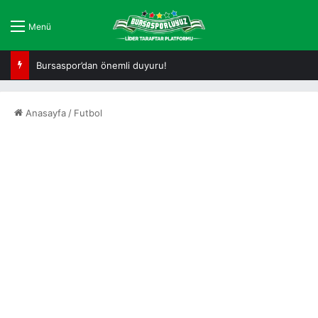
Menü
Bursaspor’dan önemli duyuru!
Anasayfa
/
Futbol