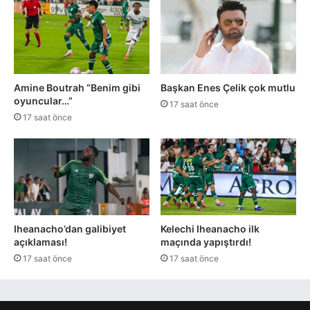
Amine Boutrah “Benim gibi
Başkan Enes Çelik çok mutlu
oyuncular…”
17 saat önce
17 saat önce
Iheanacho’dan galibiyet
Kelechi Iheanacho ilk
açıklaması!
maçında yapıştırdı!
17 saat önce
17 saat önce