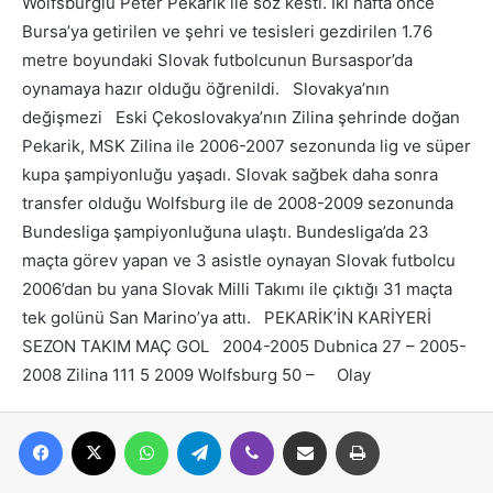
Wolfsburglu Peter Pekarik ile söz kesti. İki hafta önce
Bursa’ya getirilen ve şehri ve tesisleri gezdirilen 1.76
metre boyundaki Slovak futbolcunun Bursaspor’da
oynamaya hazır olduğu öğrenildi. Slovakya’nın
değişmezi Eski Çekoslovakya’nın Zilina şehrinde doğan
Pekarik, MSK Zilina ile 2006-2007 sezonunda lig ve süper
kupa şampiyonluğu yaşadı. Slovak sağbek daha sonra
transfer olduğu Wolfsburg ile de 2008-2009 sezonunda
Bundesliga şampiyonluğuna ulaştı. Bundesliga’da 23
maçta görev yapan ve 3 asistle oynayan Slovak futbolcu
2006’dan bu yana Slovak Milli Takımı ile çıktığı 31 maçta
tek golünü San Marino’ya attı. PEKARİK’İN KARİYERİ
SEZON TAKIM MAÇ GOL 2004-2005 Dubnica 27 – 2005-
2008 Zilina 111 5 2009 Wolfsburg 50 – Olay
Facebook
X
WhatsApp
Telegram
Viber
E-posta ile paylaş
Yazdır