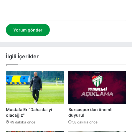
m
İlgili İçerikler
Mustafa Er “Daha da iyi
Bursaspor’dan önemli
olacağız”
duyuru!
49 dakika önce
58 dakika önce