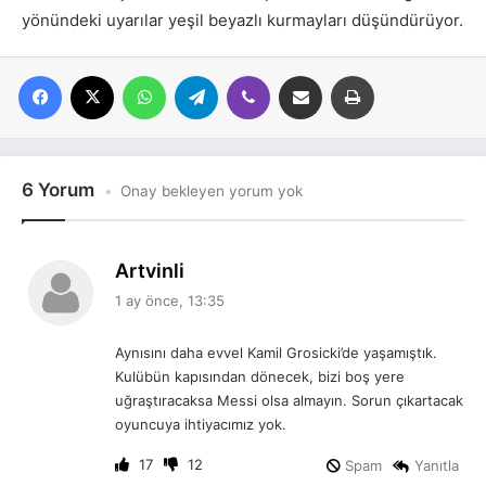
yönündeki uyarılar yeşil beyazlı kurmayları düşündürüyor.
Facebook
X
WhatsApp
Telegram
Viber
E-posta ile paylaş
Yazdır
6 Yorum
Onay bekleyen yorum yok
d
Artvinli
e
1 ay önce, 13:35
d
i
Aynısını daha evvel Kamil Grosicki’de yaşamıştık.
k
Kulübün kapısından dönecek, bizi boş yere
i
uğraştıracaksa Messi olsa almayın. Sorun çıkartacak
:
oyuncuya ihtiyacımız yok.
17
12
Spam
Yanıtla