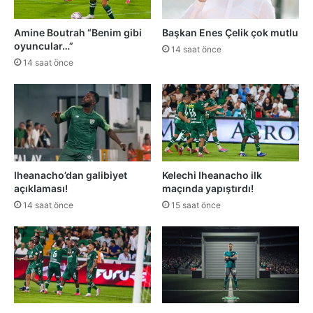
Amine Boutrah “Benim gibi
Başkan Enes Çelik çok mutlu
oyuncular…”
14 saat önce
14 saat önce
Iheanacho’dan galibiyet
Kelechi Iheanacho ilk
açıklaması!
maçında yapıştırdı!
14 saat önce
15 saat önce