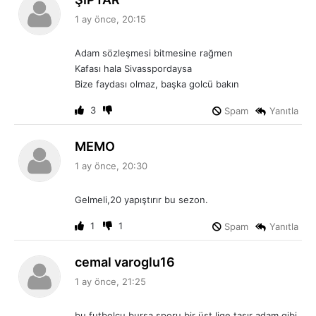
e
1 ay önce, 20:15
d
i
Adam sözleşmesi bitmesine rağmen
k
Kafası hala Sivasspordaysa
i
Bize faydası olmaz, başka golcü bakın
:
3
Spam
Yanıtla
d
MEMO
e
1 ay önce, 20:30
d
i
Gelmeli,20 yapıştırır bu sezon.
k
i
1
1
Spam
Yanıtla
:
d
cemal varoglu16
e
1 ay önce, 21:25
d
i
bu futbolcu bursa sporu bir üst lige taşır adam gibi