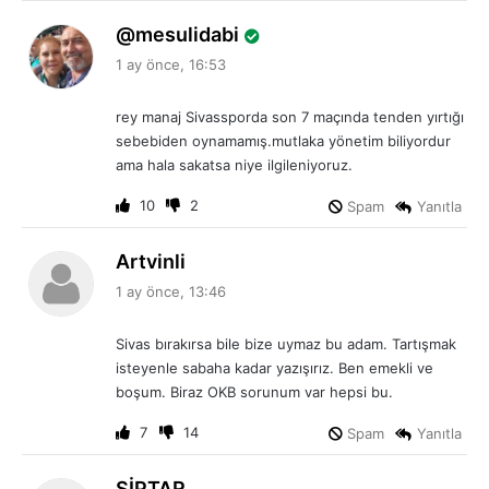
d
mesulidabi
e
1 ay önce, 16:53
d
i
rey manaj Sivassporda son 7 maçında tenden yırtığı
k
sebebiden oynamamış.mutlaka yönetim biliyordur
i
ama hala sakatsa niye ilgileniyoruz.
:
10
2
Spam
Yanıtla
d
Artvinli
e
1 ay önce, 13:46
d
i
Sivas bırakırsa bile bize uymaz bu adam. Tartışmak
k
isteyenle sabaha kadar yazışırız. Ben emekli ve
i
boşum. Biraz OKB sorunum var hepsi bu.
:
7
14
Spam
Yanıtla
d
ŞİPTAR