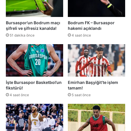
Bursaspor’un Bodrum maçı
Bodrum FK – Bursaspor
şifreli ve şifresiz kanalda!
hakemi açıklandı
51 dakika önce
4 saat önce
İşte Bursaspor Basketbol’un
Emirhan Başyiğit’te işlem
fikstürü!
tamam!
4 saat önce
5 saat önce