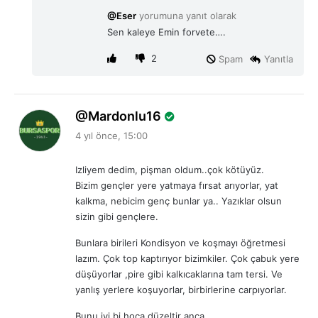
i
@Eser
yorumuna yanıt olarak
k
Sen kaleye Emin forvete….
i
:
2
Spam
Yanıtla
d
Mardonlu16
e
4 yıl önce, 15:00
d
i
Izliyem dedim, pişman oldum..çok kötüyüz.
k
Bizim gençler yere yatmaya fırsat arıyorlar, yat
i
kalkma, nebicim genç bunlar ya.. Yazıklar olsun
:
sizin gibi gençlere.
Bunlara birileri Kondisyon ve koşmayı öğretmesi
lazım. Çok top kaptırıyor bizimkiler. Çok çabuk yere
düşüyorlar ,pire gibi kalkıcaklarına tam tersi. Ve
yanlış yerlere koşuyorlar, birbirlerine carpıyorlar.
Bunu iyi bi hoca düzeltir anca….