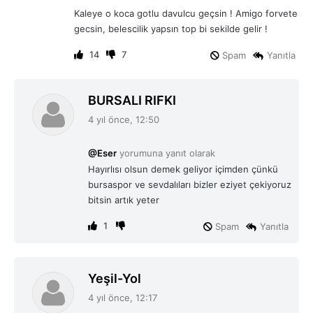
i
Kaleye o koca gotlu davulcu geçsin ! Amigo forvete
k
gecsin, belescilik yapsın top bi sekilde gelir !
i
:
14
7
Spam
Yanıtla
d
BURSALI RIFKI
e
4 yıl önce, 12:50
d
i
@Eser
yorumuna yanıt olarak
k
Hayırlısı olsun demek geliyor içimden çünkü
i
bursaspor ve sevdalıları bizler eziyet çekiyoruz
:
bitsin artık yeter
1
Spam
Yanıtla
d
Yeşil-Yol
e
4 yıl önce, 12:17
d