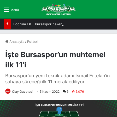
Menü
Bodrum FK – Bursaspor hakemi açıklandı
Anasayfa
/
Futbol
İşte Bursaspor’un muhtemel
ilk 11’i
Bursaspor'un yeni teknik adamı İsmail Ertekin’in
sahaya süreceği ilk 11 merak ediliyor.
Olay Gazetesi
5 Kasım 2022
6
5.076