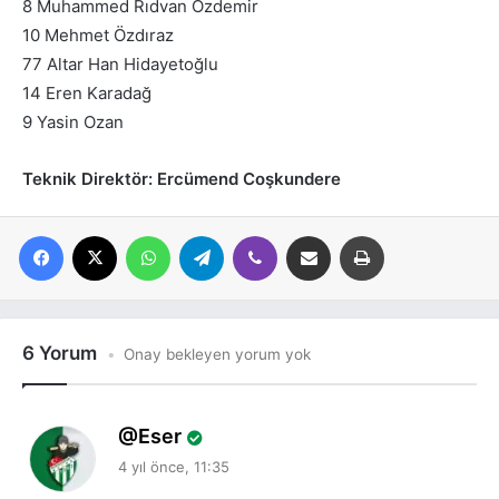
8 Muhammed Rıdvan Özdemir
10 Mehmet Özdıraz
77 Altar Han Hidayetoğlu
14 Eren Karadağ
9 Yasin Ozan
Teknik Direktör: Ercümend Coşkundere
Facebook
X
WhatsApp
Telegram
Viber
E-posta ile paylaş
Yazdır
6 Yorum
Onay bekleyen yorum yok
d
Eser
e
4 yıl önce, 11:35
d