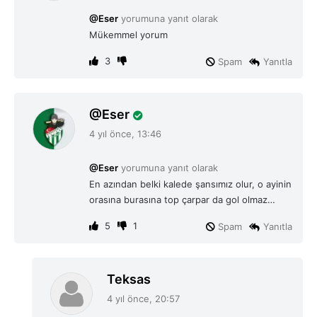
i
@Eser
yorumuna yanıt olarak
k
Mükemmel yorum
i
:
3
Spam
Yanıtla
d
Eser
e
4 yıl önce, 13:46
d
i
@Eser
yorumuna yanıt olarak
k
En azından belki kalede şansımız olur, o ayinin
i
orasına burasına top çarpar da gol olmaz…
:
5
1
Spam
Yanıtla
d
Teksas
e
4 yıl önce, 20:57
d