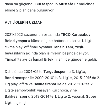
daha da güçlendi.
Bursaspor
’un
Mustafa Er
haricinde
elinde 2 plan daha bulunuyor.
ALT LİGLERİN UZMANI
2021-2022 sezonunun ortasında
TECO Karacabey
Belediyespor
’u küme düşme hattından alarak 1. Lig’e
çıkma play-off finali oynatan
Tahsin Tam
,
Yeşil-
beyazlıların
aklında olan isimlerin başında geliyor.
Timsah
’ta ayrıca
İsmail Ertekin
ismi de gündeme geldi.
Daha önce 2004-05’te
Turgutluspor
ile 3. Lig’te,
Bandırmaspor
ile 2009-2010’da 3. Lig’te, 2015-2016’da 2.
Lig play-off’ta ve
Balıkesirspor
ile de 2012-2013’te 2.
Lig’te şampiyonluk yaşayan Kurt hoca, yine
Balıkesirspor’
u 2013-2014’te 1. Lig’te 2. yaparak
Süper
Lig
’e taşımıştı.