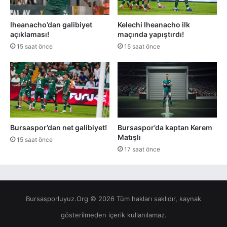
Iheanacho’dan galibiyet
Kelechi Iheanacho ilk
açıklaması!
maçında yapıştırdı!
15 saat önce
15 saat önce
Bursaspor’dan net galibiyet!
Bursaspor’da kaptan Kerem
Matışlı
15 saat önce
17 saat önce
Bursasporluyuz.Org © 2026 Tüm hakları saklıdır, kaynak
gösterilmeden içerik kullanılamaz.