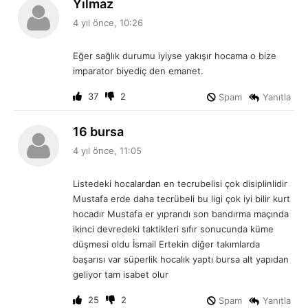
d
Yılmaz
e
4 yıl önce, 10:26
d
i
Eğer sağlık durumu iyiyse yakışır hocama o bize
k
imparator biyediç den emanet.
i
:
37
2
Spam
Yanıtla
d
16 bursa
e
4 yıl önce, 11:05
d
i
Listedeki hocalardan en tecrubelisi çok disiplinlidir
k
Mustafa erde daha tecrübeli bu ligi çok iyi bilir kurt
i
hocadır Mustafa er yıprandı son bandırma maçında
:
ikinci devredeki taktikleri sıfır sonucunda küme
düşmesi oldu İsmail Ertekin diğer takımlarda
başarısı var süperlik hocalık yaptı bursa alt yapıdan
geliyor tam isabet olur
25
2
Spam
Yanıtla