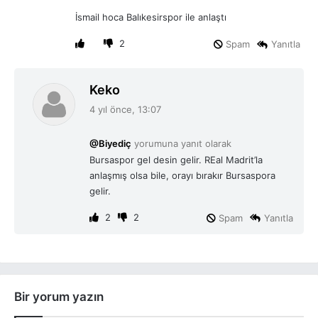
i
İsmail hoca Balıkesirspor ile anlaştı
k
i
2
Spam
Yanıtla
:
d
Keko
e
4 yıl önce, 13:07
d
i
@Biyediç
yorumuna yanıt olarak
k
Bursaspor gel desin gelir. REal Madrit’la
i
anlaşmış olsa bile, orayı bırakır Bursaspora
:
gelir.
2
2
Spam
Yanıtla
Bir yorum yazın