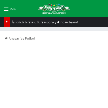
Menü
İşi gücü bırakın, Bursaspor’a yakından bakın!
Anasayfa
/
Futbol