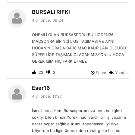
d
BURSALI RIFKI
e
4 yıl önce, 09:24
d
i
ÖNEMLİ OLAN BURSASPORU BU LIGDEN36
k
MAÇSONRA BİRİNCİ LİGE TAŞIMASI VE AYNI
i
HOCANIN ORADA DA38 MAC KALIP LAİK OLDUĞU
:
SÜPER LİGE TAŞIMAK OLACAK MISYONLU HOCA
GEREK İSİM HİÇ FARK ETMEZ
22
2
Spam
Yanıtla
d
Eser16
e
4 yıl önce, 11:27
d
i
İsmail hoca Hem Bursasporumuzu hem bu ligleri
k
çok iyi bilen biridir.Yörük inadı vardır bir işi yaparım
i
derse yapar sağlık durumu toparlamıştı iyi diye
:
biliyorum bu ligin üstesinden rahat gelip bizi bu