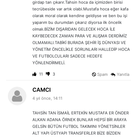
girdap tan çıkarır.Tahsin hoca da içimizden birisi
tecrübeside var artık olabi.Mustafa hoca eğer kafa
olarak moral olarak kendine geldiyse ve ben bu işi
yaparım bu durumdan çıkarız diyorsa ilk öncelik
olmalı.BİZİM DIŞARIDAN GELECEK HOCA İLE
KAYBEDECEK ZAMAN PARA VE ALIŞMA DERDİMİZ
OLMAMALI.TABİKİ BURADA ŞEHİR İŞ DÜNYASI VE
YÖNETİM ÖNCELİKLE SORUNLARI HALLEDİP HOCA
VE FUTBOLCULARI SADECE HEDEFE
YÖNLENDİRMELİ.
11
3
Spam
Yanıtla
d
CAMCI
e
4 yıl önce, 14:11
d
i
TAHSİN TAN İSMAİL ERTEKİN MUSTAFA ER ÖNDER
k
ALKAN ADANA ÖRNEK BUNLAR HEPSİ BİR ARAYA
i
GELSİN BÜTÜN FUTBOL TAKIMINI YÖNETSİNLER
:
ALT YAPI ÜSTYAPI TRANSFERLER BİZE BİZDEN