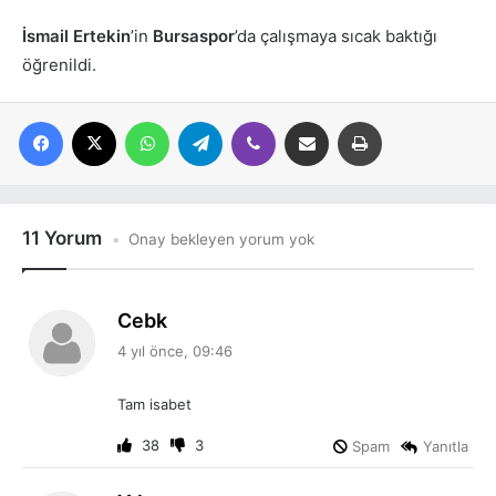
İsmail Ertekin
’in
Bursaspor
’da çalışmaya sıcak baktığı
öğrenildi.
Facebook
X
WhatsApp
Telegram
Viber
E-posta ile paylaş
Yazdır
11 Yorum
Onay bekleyen yorum yok
d
Cebk
e
4 yıl önce, 09:46
d
i
Tam isabet
k
i
38
3
Spam
Yanıtla
: