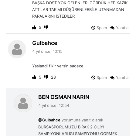
BAŞKA DOST YOK GELENLERİ GÖRDÜK HEP KAZIK
ATTILAR TAKIMI DÜŞÜRENLERBİLE UTANMADAN
PARALARINI İSTEDİLER
5
Spam
Yanıtla
d
Gulbahce
e
4 yıl önce, 10:15
d
i
Yaslandi fikir versin sadece
k
i
5
28
Spam
Yanıtla
:
d
BEN OSMAN NARIN
e
4 yıl önce, 12:54
d
i
@Gulbahce
yorumuna yanıt olarak
k
BURSASPORUMUZU BIRAK 2 CILIYI
i
SAMPIYONLARLIGI SAMPIYONU GORMEK