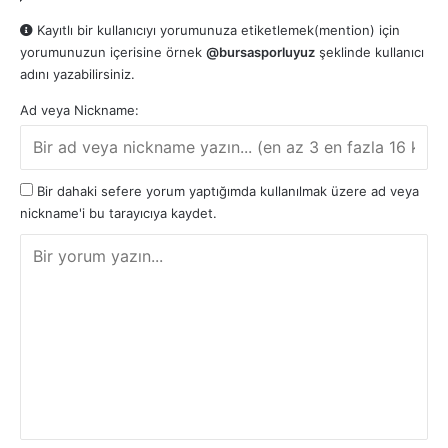
Kayıtlı bir kullanıcıyı yorumunuza etiketlemek(mention) için
yorumunuzun içerisine örnek
@bursasporluyuz
şeklinde kullanıcı
adını yazabilirsiniz.
Ad veya Nickname:
Bir dahaki sefere yorum yaptığımda kullanılmak üzere ad veya
nickname'i bu tarayıcıya kaydet.
Y
o
r
u
m