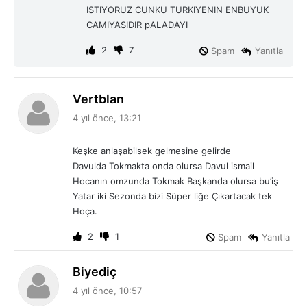
:
ISTIYORUZ CUNKU TURKIYENIN ENBUYUK
CAMIYASIDIR pALADAYI
2
7
Spam
Yanıtla
d
Vertblan
e
4 yıl önce, 13:21
d
i
Keşke anlaşabilsek gelmesine gelirde
k
Davulda Tokmakta onda olursa Davul ismail
i
Hocanın omzunda Tokmak Başkanda olursa bu’iş
:
Yatar iki Sezonda bizi Süper liğe Çıkartacak tek
Hoça.
2
1
Spam
Yanıtla
d
Biyediç
e
4 yıl önce, 10:57
d