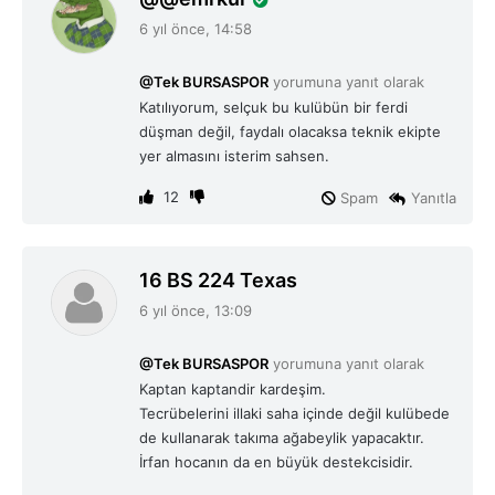
e
6 yıl önce, 14:58
d
i
@Tek BURSASPOR
yorumuna yanıt olarak
k
Katılıyorum, selçuk bu kulübün bir ferdi
i
düşman değil, faydalı olacaksa teknik ekipte
:
yer almasını isterim sahsen.
12
Spam
Yanıtla
d
16 BS 224 Texas
e
6 yıl önce, 13:09
d
i
@Tek BURSASPOR
yorumuna yanıt olarak
k
Kaptan kaptandir kardeşim.
i
Tecrübelerini illaki saha içinde değil kulübede
:
de kullanarak takıma ağabeylik yapacaktır.
İrfan hocanın da en büyük destekcisidir.