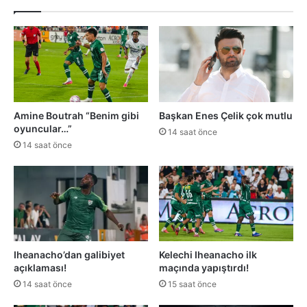
Amine Boutrah “Benim gibi
Başkan Enes Çelik çok mutlu
oyuncular…”
14 saat önce
14 saat önce
Iheanacho’dan galibiyet
Kelechi Iheanacho ilk
açıklaması!
maçında yapıştırdı!
14 saat önce
15 saat önce