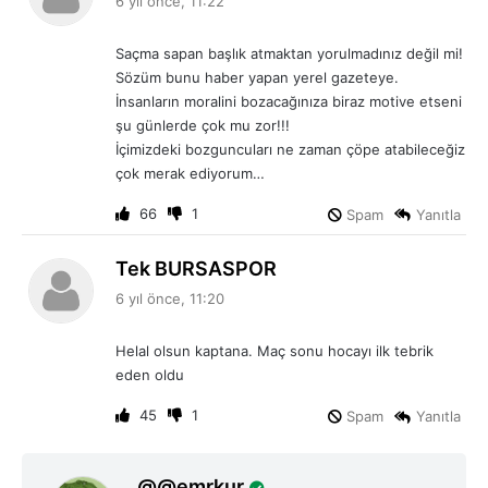
6 yıl önce, 11:22
d
i
Saçma sapan başlık atmaktan yorulmadınız değil mi!
k
Sözüm bunu haber yapan yerel gazeteye.
i
İnsanların moralini bozacağınıza biraz motive etseni
:
şu günlerde çok mu zor!!!
İçimizdeki bozguncuları ne zaman çöpe atabileceğiz
çok merak ediyorum…
66
1
Spam
Yanıtla
d
Tek BURSASPOR
e
6 yıl önce, 11:20
d
i
Helal olsun kaptana. Maç sonu hocayı ilk tebrik
k
eden oldu
i
:
45
1
Spam
Yanıtla
d
@emrkur