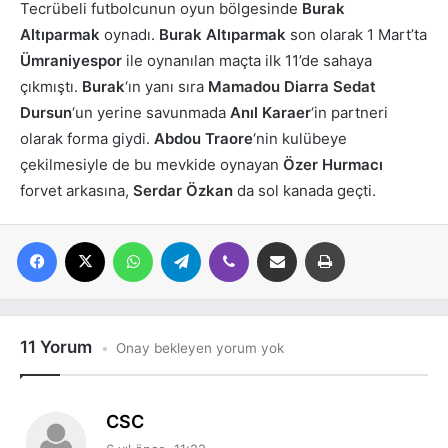
Tecrübeli futbolcunun oyun bölgesinde
Burak
Altıparmak
oynadı.
Burak Altıparmak
son olarak 1 Mart’ta
Ümraniyespor
ile oynanılan maçta ilk 11’de sahaya
çıkmıştı.
Burak
‘ın yanı sıra
Mamadou Diarra Sedat
Dursun
‘un yerine savunmada
Anıl Karaer
‘in partneri
olarak forma giydi.
Abdou Traore
‘nin kulübeye
çekilmesiyle de bu mevkide oynayan
Özer Hurmacı
forvet arkasına,
Serdar Özkan
da sol kanada geçti.
Facebook
X
WhatsApp
Telegram
Viber
E-posta ile paylaş
Yazdır
11 Yorum
Onay bekleyen yorum yok
d
CSC
e