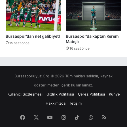
Bursaspor’dan net galibiyet!
Bursaspor’da kaptan Kerem
Matışlı
15 saat önce
16 saat önce
Bursasporluyuz.Org © 2026 Tüm hakları saklıdır, kaynak
gösterilmeden içerik kullanılamaz.
Kullanıcı Sözleşmesi
Gizlilik Politikası
Çerez Politikası
Künye
Hakkımızda
İletişim
Facebook
X
YouTube
Instagram
TikTok
WhatsApp
RSS