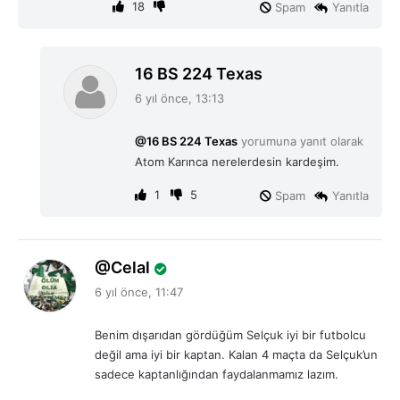
18
Spam
Yanıtla
d
16 BS 224 Texas
e
6 yıl önce, 13:13
d
i
@16 BS 224 Texas
yorumuna yanıt olarak
k
Atom Karınca nerelerdesin kardeşim.
i
:
1
5
Spam
Yanıtla
d
Celal
e
6 yıl önce, 11:47
d
i
Benim dışarıdan gördüğüm Selçuk iyi bir futbolcu
k
değil ama iyi bir kaptan. Kalan 4 maçta da Selçuk’un
i
sadece kaptanlığından faydalanmamız lazım.
: