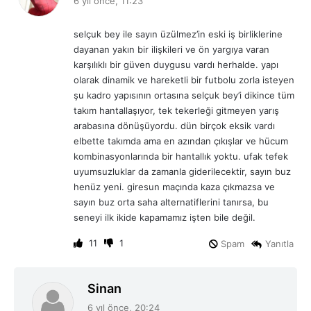
6 yıl önce, 11:23
d
i
selçuk bey ile sayın üzülmez’in eski iş birliklerine
k
dayanan yakın bir ilişkileri ve ön yargıya varan
i
karşılıklı bir güven duygusu vardı herhalde. yapı
:
olarak dinamik ve hareketli bir futbolu zorla isteyen
şu kadro yapısının ortasına selçuk bey’i dikince tüm
takım hantallaşıyor, tek tekerleği gitmeyen yarış
arabasına dönüşüyordu. dün birçok eksik vardı
elbette takımda ama en azından çıkışlar ve hücum
kombinasyonlarında bir hantallık yoktu. ufak tefek
uyumsuzluklar da zamanla giderilecektir, sayın buz
henüz yeni. giresun maçında kaza çıkmazsa ve
sayın buz orta saha alternatiflerini tanırsa, bu
seneyi ilk ikide kapamamız işten bile değil.
11
1
Spam
Yanıtla
d
Sinan
e
6 yıl önce, 20:24