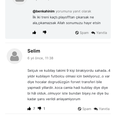
d
i
@benkahinim
yorumuna yanıt olarak
k
İlk iki treni kaçtı.playofftan çıkarsak ne
i
ala,çıkamazsak Allah sonumuzu hayır etsin
:
Spam
Yanıtla
d
Selim
e
6 yıl önce, 11:38
d
i
Selçuk ve kubilay takimi 9 kişi birakiyordu sahada..4
k
yıldır kubilayın futbolcu olmasi icin bekliyoruz..o var
i
diye hocalar dogrudüzgün forvet transferi bile
:
yapmadi yillardir..koca camia hadi kubilay diye diye
bi hâl olduk..olmuyor iste bundan bişey.ne diye bu
kadar şans verildi anlayamiyorum
7
1
Spam
Yanıtla