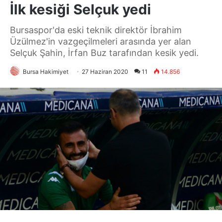
İlk kesiği Selçuk yedi
Bursaspor'da eski teknik direktör İbrahim
Üzülmez'in vazgeçilmeleri arasında yer alan
Selçuk Şahin, İrfan Buz tarafından kesik yedi.
Bursa Hakimiyet
27 Haziran 2020
11
14.856