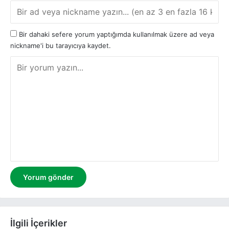
Bir dahaki sefere yorum yaptığımda kullanılmak üzere ad veya
nickname'i bu tarayıcıya kaydet.
Y
o
r
u
m
İlgili İçerikler