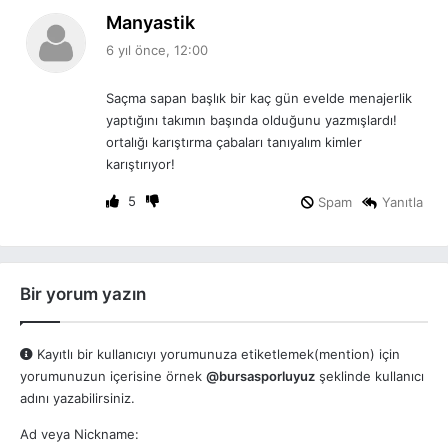
d
Manyastik
e
6 yıl önce, 12:00
d
i
Saçma sapan başlık bir kaç gün evelde menajerlik
k
yaptığını takımın başında olduğunu yazmışlardı!
i
ortalığı karıştırma çabaları tanıyalım kimler
:
karıştırıyor!
5
Spam
Yanıtla
Bir yorum yazın
Kayıtlı bir kullanıcıyı yorumunuza etiketlemek(mention) için
yorumunuzun içerisine örnek
@bursasporluyuz
şeklinde kullanıcı
adını yazabilirsiniz.
Ad veya Nickname: