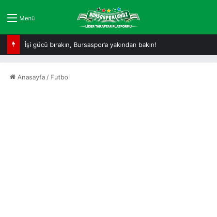
Menü
İşi gücü bırakın, Bursaspor’a yakından bakın!
Anasayfa
/
Futbol