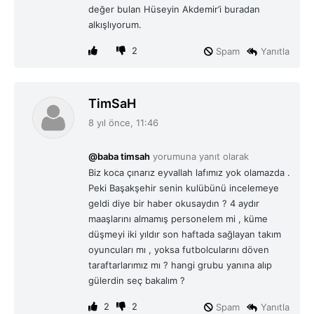
değer bulan Hüseyin Akdemir’i buradan
alkışlıyorum.
2
Spam
Yanıtla
d
TimSaH
e
8 yıl önce, 11:46
d
i
@baba timsah
yorumuna yanıt olarak
k
Biz koca çınarız eyvallah lafımız yok olamazda .
i
Peki Başakşehir senin kulübünü incelemeye
:
geldi diye bir haber okusaydın ? 4 aydır
maaşlarını almamış personelem mi , küme
düşmeyi iki yıldır son haftada sağlayan takım
oyuncuları mı , yoksa futbolcularını döven
taraftarlarımız mı ? hangi grubu yanına alıp
gülerdin seç bakalım ?
2
2
Spam
Yanıtla