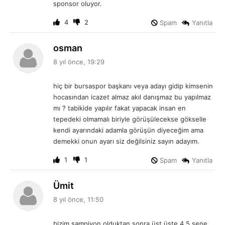
sponsor oluyor.
:
4
2
Spam
Yanıtla
d
osman
e
8 yıl önce, 19:29
d
i
hiç bir bursaspor başkanı veya adayı gidip kimsenin
k
hocasından icazet almaz akıl danışmaz bu yapılmaz
i
mı ? tabikide yapılır fakat yapacak insan en
:
tepedeki olmamalı biriyle görüşülecekse gökselle
kendi ayarındaki adamla görüşün diyeceğim ama
demekki onun ayarı siz değilsiniz sayın adayım.
1
1
Spam
Yanıtla
d
Ümit
e
8 yıl önce, 11:50
d
i
bizim şampiyon olduktan sonra üst üste 4,5 sene