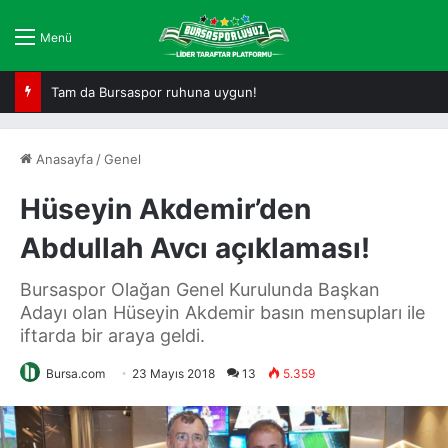
Menü
Tam da Bursaspor ruhuna uygun!
Anasayfa
/
Genel
Hüseyin Akdemir’den
Abdullah Avcı açıklaması!
Bursaspor Olağan Genel Kurulunda Başkan
Adayı olan Hüseyin Akdemir basın mensupları ile
iftarda bir araya geldi.
Bursa.com
23 Mayıs 2018
13
5.359