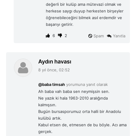
değerli bir kulüp ama mütevazi olmak ve
herkese saygı duyup herkesten birşeyler
öğrenebileceğini bilmek asıl erdemdir ve
başarıyı getirir.
6
2
Spam
Yanıtla
d
Aydın havası
e
8 yıl önce, 02:52
d
i
@baba timsah
yorumuna yanıt olarak
k
Ah baba vah baba sen neymişsin sen.
i
Ne yazık ki hala 1963-2010 aralığında
:
kalmışsın.
Bugün bursasporumuz orta halli bir Anadolu
kulübü artık.
Kabul etsen de, etmesen de bu böyle. Acı ama
gerçek.