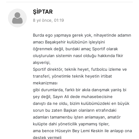
d
ŞİPTAR
e
8 yıl önce, 01:19
d
i
Burda ego yapmaya gerek yok, nihayetinde adamın
k
amacı Başakşehir kulübünün işleyişini
i
öğrenmek değil, burdaki amaç Sportif olarak
:
oluşturulan sistemin nasıl olduğu hakkında fikir
alışverişi,
Sportif direktör, teknik heyet, futbolcu izleme ve
transferi, yönetimle teknik heyetin irtibat
mekanizması
gibi durumlarda, farklı bir akıla danışmak yanlış bi
şey değil, Sayın Ali dede muhasebecisine
danıştı da ne oldu, bizim kulübümüzdeki en büyük
sorun bu zaten Başkan olanların etrafındaki
adamları tamamenbu işten anlamayan, amatör
kulüpte dahi yöneticilik yapmamış tipler,
ama bence Hüseyin Bey Lemi Keskin ile anlaşıp ona
destek vermeli