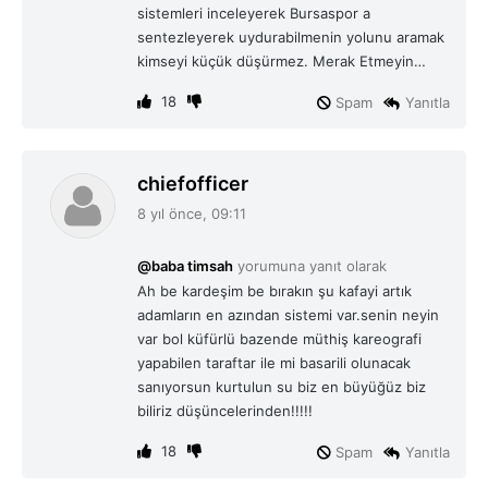
sistemleri inceleyerek Bursaspor a
sentezleyerek uydurabilmenin yolunu aramak
kimseyi küçük düşürmez. Merak Etmeyin…
18
Spam
Yanıtla
d
chiefofficer
e
8 yıl önce, 09:11
d
i
@baba timsah
yorumuna yanıt olarak
k
Ah be kardeşim be bırakın şu kafayi artık
i
adamların en azından sistemi var.senin neyin
:
var bol küfürlü bazende müthiş kareografi
yapabilen taraftar ile mi basarili olunacak
sanıyorsun kurtulun su biz en büyüğüz biz
biliriz düşüncelerinden!!!!!
18
Spam
Yanıtla