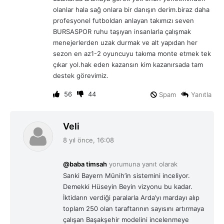
olanlar hala sağ onlara bir danışın derim.biraz daha
profesyonel futboldan anlayan takımızı seven
BURSASPOR ruhu taşıyan insanlarla çalışmak
menejerlerden uzak durmak ve alt yapıdan her
sezon en az1-2 oyuncuyu takıma monte etmek tek
çıkar yol.hak eden kazansın kim kazanırsada tam
destek görevimiz.
56
44
Spam
Yanıtla
d
Veli
e
8 yıl önce, 16:08
d
i
@baba timsah
yorumuna yanıt olarak
k
Sanki Bayern Münih’in sistemini inceliyor.
i
Demekki Hüseyin Beyin vizyonu bu kadar.
:
İktidarın verdiği paralarla Arda’yı mardayı alıp
toplam 250 olan taraftarının sayısını artırmaya
çalışan Başakşehir modelini incelenmeye