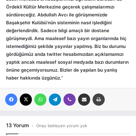
Ördekli Kültür Merkezine geçerek çalışmalarımızı
sürdüreceğiz. Abdullah Avcı ile görüşmemizde
Başakşehir Kulübü’nün sisteminin nasıl işlediğini
değerlendirdik. Sadece bilgi amaçlı bir dostane
görüşmeydi. Ama maalesef bazı yayın organlarında hiç
istemediğimiz şekilde yayınlar yapılmış. Biz bu durumu
gördüğümüz anda twitter hesabımızdan açıklamamızı
yaptık ancak maalesef sosyal medyada bazı durumların
önüne geçemiyorsunuz. Bizler de yapılan bu yanlış
haber hakkında üzgünüz.
”
Facebook
X
WhatsApp
Telegram
Viber
E-posta ile paylaş
Yazdır
13 Yorum
Onay bekleyen yorum yok