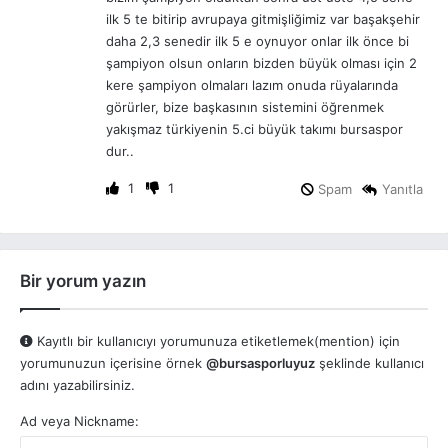
k
ilk 5 te bitirip avrupaya gitmişliğimiz var başakşehir
i
daha 2,3 senedir ilk 5 e oynuyor onlar ilk önce bi
:
şampiyon olsun onların bizden büyük olması için 2
kere şampiyon olmaları lazım onuda rüyalarında
görürler, bize başkasının sistemini öğrenmek
yakışmaz türkiyenin 5.ci büyük takımı bursaspor
dur..
1
1
Spam
Yanıtla
Bir yorum yazın
Kayıtlı bir kullanıcıyı yorumunuza etiketlemek(mention) için
yorumunuzun içerisine örnek
@bursasporluyuz
şeklinde kullanıcı
adını yazabilirsiniz.
Ad veya Nickname: