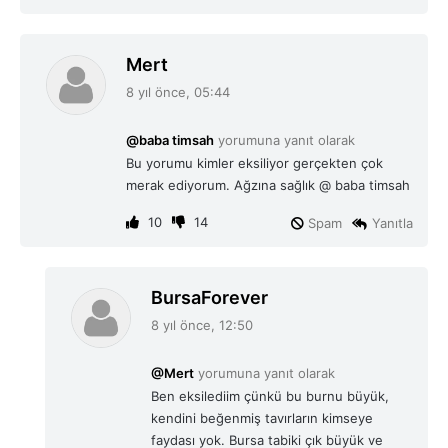
d
Mert
e
8 yıl önce, 05:44
d
i
@baba timsah
yorumuna yanıt olarak
k
Bu yorumu kimler eksiliyor gerçekten çok
i
merak ediyorum. Ağzına sağlık @ baba timsah
:
10
14
Spam
Yanıtla
d
BursaForever
e
8 yıl önce, 12:50
d
i
@Mert
yorumuna yanıt olarak
k
Ben eksilediim çünkü bu burnu büyük,
i
kendini beğenmiş tavırların kimseye
:
faydası yok. Bursa tabiki çık büyük ve