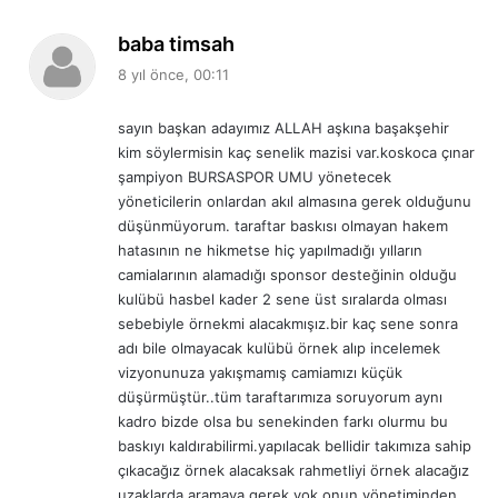
d
baba timsah
e
8 yıl önce, 00:11
d
i
sayın başkan adayımız ALLAH aşkına başakşehir
k
kim söylermisin kaç senelik mazisi var.koskoca çınar
i
şampiyon BURSASPOR UMU yönetecek
:
yöneticilerin onlardan akıl almasına gerek olduğunu
düşünmüyorum. taraftar baskısı olmayan hakem
hatasının ne hikmetse hiç yapılmadığı yılların
camialarının alamadığı sponsor desteğinin olduğu
kulübü hasbel kader 2 sene üst sıralarda olması
sebebiyle örnekmi alacakmışız.bir kaç sene sonra
adı bile olmayacak kulübü örnek alıp incelemek
vizyonunuza yakışmamış camiamızı küçük
düşürmüştür..tüm taraftarımıza soruyorum aynı
kadro bizde olsa bu senekinden farkı olurmu bu
baskıyı kaldırabilirmi.yapılacak bellidir takımıza sahip
çıkacağız örnek alacaksak rahmetliyi örnek alacağız
uzaklarda aramaya gerek yok onun yönetiminden