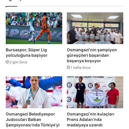
Bursaspor, Süper Lig
Osmangazi’nin şampiyon
yolculuğuna başlıyor
güreşçileri başarıdan
başarıya koşuyor
2 gün önce
1 hafta önce
Osmangazi Belediyespor
Osmangazi’nin kulaçları
Judocuları Balkan
Prens Adaları’nda
Şampiyonası’nda Türkiye’yi
madalyaya uzandı