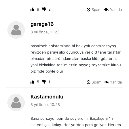
9
2
Spam
Yanıtla
d
garage16
e
8 yıl önce, 11:23
d
i
basaksehir sisteminde bi bok yok adamlar tayoş
k
reyizden parayı alıo oyuncuya verio 3 tane taraftarı
i
olmadan bir sürü adam alan baska klüp gösterin.
:
yani bizimkide teslim etsin tayyoş teyzemize klubu
bizimde boyle olur
5
1
Spam
Yanıtla
d
Kastamonulu
e
8 yıl önce, 10:28
d
i
Bana sorsaydı ben de söylerdim. Başakşehir’in
k
sistemi çok kolay. Her yerden para geliyor. Herkes
i