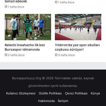
temsil edecek
1 hafta önce
1 hafta önce
Kelechi Ineahacho ilk kez
Yıldırım’da yaz spor okulları
Bursaspor idmanında
coşkusu sürüyor!
3 hafta önce
3 hafta önce
Bursasporluyuz.Org © 2026 Tüm hakları saklıdır, kaynak
gösterilmeden içerik kullanılamaz.
Kullanıcı Sözleşmesi
Gizlilik Politikası
Çerez Politikası
Künye
Hakkımızda
İletişim