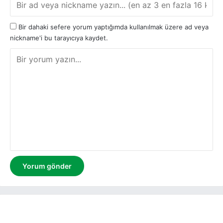
Bir dahaki sefere yorum yaptığımda kullanılmak üzere ad veya
nickname'i bu tarayıcıya kaydet.
Y
o
r
u
m