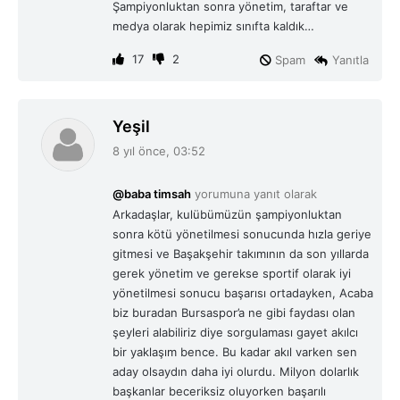
Şampiyonluktan sonra yönetim, taraftar ve
medya olarak hepimiz sınıfta kaldık…
17
2
Spam
Yanıtla
d
Yeşil
e
8 yıl önce, 03:52
d
i
@baba timsah
yorumuna yanıt olarak
k
Arkadaşlar, kulübümüzün şampiyonluktan
i
sonra kötü yönetilmesi sonucunda hızla geriye
:
gitmesi ve Başakşehir takımının da son yıllarda
gerek yönetim ve gerekse sportif olarak iyi
yönetilmesi sonucu başarısı ortadayken, Acaba
biz buradan Bursaspor’a ne gibi faydası olan
şeyleri alabiliriz diye sorgulaması gayet akılcı
bir yaklaşım bence. Bu kadar akıl varken sen
aday olsaydın daha iyi olurdu. Milyon dolarlık
başkanlar beceriksiz oluyorken başarılı