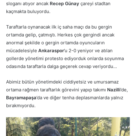
sloganı atıyor ancak
Recep Günay
çareyi stadtan
kaçmakta buluyordu.
Taraftarla oynanacak ilk iç saha maçı da bu gergin
ortamda gelip, çatmıştı. Herkes çok gergindi ancak
anormal şekilde o gergin ortamda oyuncuların
mücadelesiyle
Ankaraspor
’u 2-0 yeniyor ve atılan
gollerde yönetimi protesto ediyorduk onlarda soyunma
odasında taraftarla dalga geçerek cevap veriyordu…
Abimiz bütün yönetimdeki ciddiyetsiz ve umursamaz
ortama rağmen taraftarlık görevini yapıp takımı
Nazilli
’de,
Bayramapaşa
’da ve diğer tenha deplasmanlarda yalnız
bırakmıyordu.