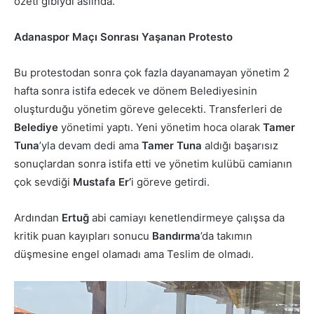
özeti gibiydi aslında.
Adanaspor Maçı Sonrası Yaşanan Protesto
Bu protestodan sonra çok fazla dayanamayan yönetim 2
hafta sonra istifa edecek ve dönem Belediyesinin
oluşturduğu yönetim göreve gelecekti. Transferleri de
Belediye
yönetimi yaptı. Yeni yönetim hoca olarak
Tamer
Tuna
’yla devam dedi ama
Tamer Tuna
aldığı başarısız
sonuçlardan sonra istifa etti ve yönetim kulübü camianın
çok sevdiği
Mustafa Er’
i göreve getirdi.
Ardından
Ertuğ
abi camiayı kenetlendirmeye çalışsa da
kritik puan kayıpları sonucu
Bandırma
’da takımın
düşmesine engel olamadı ama Teslim de olmadı.