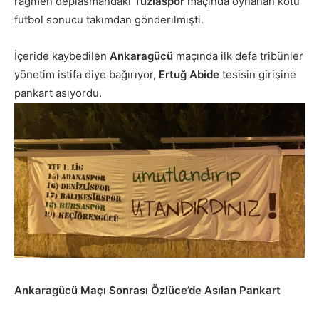
rağmen deplasmandaki
Tuzlaspor
maçında oynanan kötü
futbol sonucu takımdan gönderilmişti.
İçeride kaybedilen
Ankaragücü
maçında ilk defa tribünler
yönetim istifa diye bağırıyor,
Ertuğ Abide
tesisin girişine
pankart asıyordu.
Ankaragücü Maçı Sonrası Özlüce’de Asılan Pankart