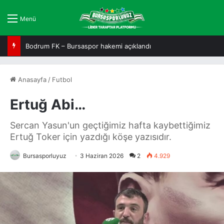
Menü
İşte Bursaspor Basketbol’un fikstürü!
Anasayfa
/
Futbol
Ertuğ Abi…
Sercan Yasun'un geçtiğimiz hafta kaybettiğimiz
Ertuğ Toker için yazdığı köşe yazısıdır.
Bursasporluyuz
3 Haziran 2026
2
4.929