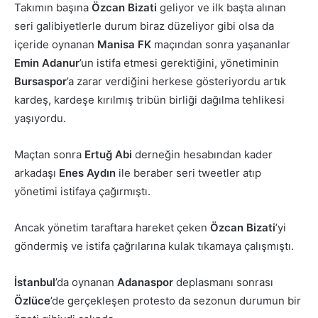
Takımın başına
Özcan Bizati
geliyor ve ilk başta alınan
seri galibiyetlerle durum biraz düzeliyor gibi olsa da
içeride oynanan
Manisa FK
maçından sonra yaşananlar
Emin
Adanur
’un istifa etmesi gerektiğini, yönetiminin
Bursaspor
’a zarar verdiğini herkese gösteriyordu artık
kardeş, kardeşe kırılmış tribün birliği dağılma tehlikesi
yaşıyordu.
Maçtan sonra
Ertuğ
Abi
derneğin hesabından kader
arkadaşı
Enes Aydın
ile beraber seri tweetler atıp
yönetimi istifaya çağırmıştı.
Ancak yönetim taraftara hareket çeken
Özcan Bizati
’yi
göndermiş ve istifa çağrılarına kulak tıkamaya çalışmıştı.
İstanbul
’da oynanan
Adanaspor
deplasmanı sonrası
Özlüce
’de gerçekleşen protesto da sezonun durumun bir