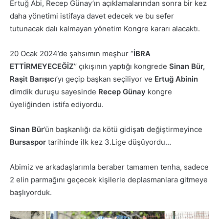
Ertuğ Abi, Recep Günay’ın açıklamalarından sonra bir kez
daha yönetimi istifaya davet edecek ve bu sefer
tutunacak dalı kalmayan yönetim Kongre kararı alacaktı.
20 Ocak 2024’de şahsımın meşhur ‘’
İBRA
ETTİRMEYECEĞİZ
’’ çıkışının yaptığı kongrede
Sinan Bür,
Raşit Barışıcı
’yı geçip başkan seçiliyor ve
Ertuğ
Abinin
dimdik duruşu sayesinde
Recep Günay
kongre
üyeliğinden istifa ediyordu.
Sinan Bür
’ün başkanlığı da kötü gidişatı değiştirmeyince
Bursaspor
tarihinde ilk kez 3.Lige düşüyordu…
Abimiz ve arkadaşlarımla beraber tamamen tenha, sadece
2 elin parmağını geçecek kişilerle deplasmanlara gitmeye
başlıyorduk.