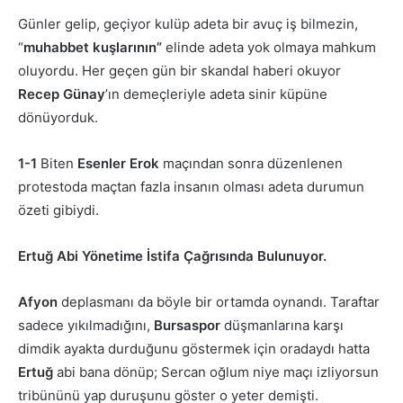
Günler gelip, geçiyor kulüp adeta bir avuç iş bilmezin,
“
muhabbet kuşlarının”
elinde adeta yok olmaya mahkum
oluyordu. Her geçen gün bir skandal haberi okuyor
Recep Günay
’ın demeçleriyle adeta sinir küpüne
dönüyorduk.
1-1
Biten
Esenler Erok
maçından sonra düzenlenen
protestoda maçtan fazla insanın olması adeta durumun
özeti gibiydi.
Ertuğ Abi Yönetime İstifa Çağrısında Bulunuyor.
Afyon
deplasmanı da böyle bir ortamda oynandı. Taraftar
sadece yıkılmadığını,
Bursaspor
düşmanlarına karşı
dimdik ayakta durduğunu göstermek için oradaydı hatta
Ertuğ
abi bana dönüp; Sercan oğlum niye maçı izliyorsun
tribününü yap duruşunu göster o yeter demişti.