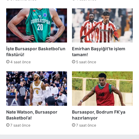
İşte Bursaspor Basketbol’un
Emirhan Başyiğit’te işlem
fikstürü!
tamam!
4 saat önce
5 saat önce
Nate Watson, Bursaspor
Bursaspor, Bodrum FK’ya
Basketbol’a!
hazırlanıyor
7 saat önce
7 saat önce