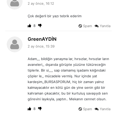
e
2 ay önce, 16:12
d
i
Çok değerli bir yazı tebrik ederim
k
i
8
Spam
Yanıtla
:
d
GreenAYDİN
e
2 ay önce, 15:39
d
i
Adam,,, bildiğin yanaşma lar, hırsızlar, hırsızlar ların
k
avaneleri,, dışarıda görüpte yüzüne tüküreceğin
i
tiplerle. Bir si,,,, sap olamamış işadamı kılığındaki
:
çöpler le,, mücadele vermiş. Nur içinde yat
kardeşim,,BURSASPORUM, hiç bir zaman yalnız
kalmayacaktır en kötü gün de yine senin gibi bir
kahraman çıkacaktır, bu bir kurtuluş savaşıydı sen
görevini layıkıyla, yaptın.. Mekanın cennet olsun.
8
Spam
Yanıtla