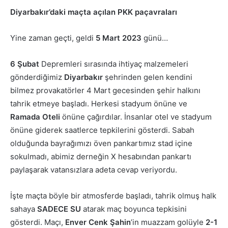
Diyarbakır’daki maçta açılan PKK paçavraları
Yine zaman geçti, geldi
5 Mart 2023
günü…
6 Şubat
Depremleri sırasında ihtiyaç malzemeleri
gönderdiğimiz
Diyarbakır
şehrinden gelen kendini
bilmez provakatörler 4 Mart gecesinden şehir halkını
tahrik etmeye başladı. Herkesi stadyum önüne ve
Ramada Oteli
önüne çağırdılar. İnsanlar otel ve stadyum
önüne giderek saatlerce tepkilerini gösterdi. Sabah
olduğunda bayrağımızı öven pankartımız stad içine
sokulmadı, abimiz derneğin X hesabından pankartı
paylaşarak vatansızlara adeta cevap veriyordu.
İşte maçta böyle bir atmosferde başladı, tahrik olmuş halk
sahaya
SADECE SU
atarak maç boyunca tepkisini
gösterdi. Maçı,
Enver Cenk
Şahin
’in muazzam golüyle
2-1