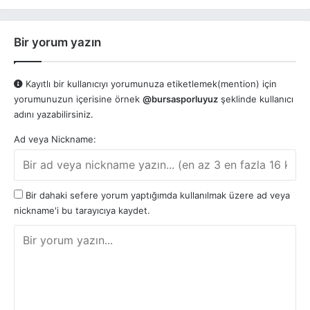
Bir yorum yazın
Kayıtlı bir kullanıcıyı yorumunuza etiketlemek(mention) için
yorumunuzun içerisine örnek
@bursasporluyuz
şeklinde kullanıcı
adını yazabilirsiniz.
Ad veya Nickname:
Bir dahaki sefere yorum yaptığımda kullanılmak üzere ad veya
nickname'i bu tarayıcıya kaydet.
Y
o
r
u