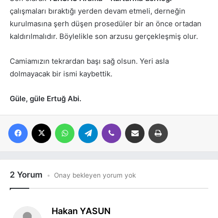
çalışmaları bıraktığı yerden devam etmeli, derneğin
kurulmasına şerh düşen prosedüler bir an önce ortadan
kaldırılmalıdır. Böylelikle son arzusu gerçekleşmiş olur.
Camiamızın tekrardan başı sağ olsun. Yeri asla
dolmayacak bir ismi kaybettik.
Güle, güle Ertuğ Abi.
Facebook
X
WhatsApp
Telegram
Viber
E-posta ile paylaş
Yazdır
2 Yorum
Onay bekleyen yorum yok
d
Hakan YASUN