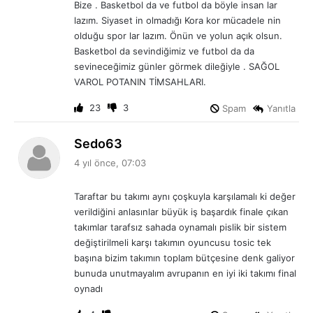
Bize . Basketbol da ve futbol da böyle insan lar
k
lazım. Siyaset in olmadığı Kora kor mücadele nin
i
olduğu spor lar lazım. Önün ve yolun açık olsun.
:
Basketbol da sevindiğimiz ve futbol da da
sevineceğimiz günler görmek dileğiyle . SAĞOL
VAROL POTANIN TİMSAHLARI.
23
3
Spam
Yanıtla
d
Sedo63
e
4 yıl önce, 07:03
d
i
Taraftar bu takımı aynı çoşkuyla karşılamalı ki değer
k
verildiğini anlasınlar büyük iş başardık finale çıkan
i
takımlar tarafsız sahada oynamalı pislik bir sistem
:
değiştirilmeli karşı takımın oyuncusu tosic tek
başına bizim takımın toplam bütçesine denk galiyor
bunuda unutmayalım avrupanın en iyi iki takımı final
oynadı