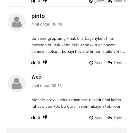
4
Spam
Yanıtla
d
pinto
e
4 yıl önce, 00:48
d
i
bu sene gruptan çıkmak bile başarıyken final
k
maçında bulduk kendimizi. teşekkürler hocam,
i
canınız saolsun. kupayı hayal ettirmeniz bile yeter..
:
3
Spam
Yanıtla
d
Asb
e
4 yıl önce, 08:15
d
i
Mesele oraya kadar tırmanmak olmadı fiñal kafan
k
rahat olsun koç bu gurur senin hikayen tebrikler
i
:
2
Spam
Yanıtla