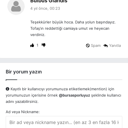
Bulbus Glandis
e
4 yıl önce, 00:23
d
i
Teşekkürler büyük hoca. Daha yolun başındayız.
k
Tofaş’ın reddettiği camiaya umut ve heyecan
i
verdiniz.
:
1
Spam
Yanıtla
Bir yorum yazın
Kayıtlı bir kullanıcıyı yorumunuza etiketlemek(mention) için
yorumunuzun içerisine örnek
@bursasporluyuz
şeklinde kullanıcı
adını yazabilirsiniz.
Ad veya Nickname: