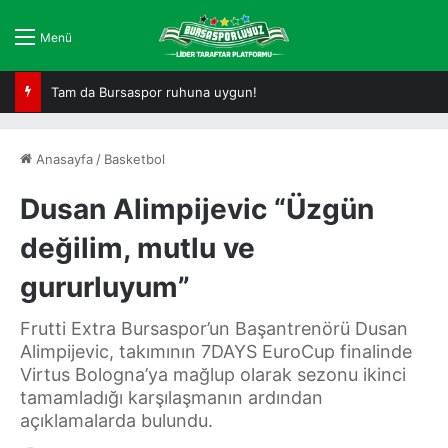
Menü
Tam da Bursaspor ruhuna uygun!
Anasayfa
/
Basketbol
Dusan Alimpijevic “Üzgün
değilim, mutlu ve
gururluyum”
Frutti Extra Bursaspor’un Başantrenörü Dusan
Alimpijevic, takımının 7DAYS EuroCup finalinde
Virtus Bologna’ya mağlup olarak sezonu ikinci
tamamladığı karşılaşmanın ardından
açıklamalarda bulundu.