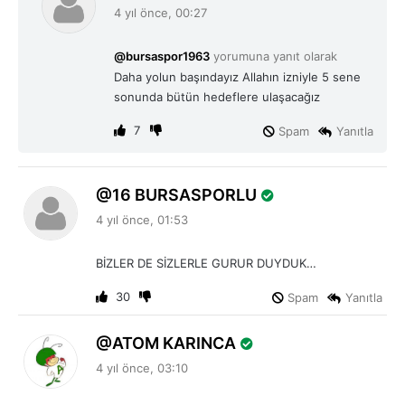
e
4 yıl önce, 00:27
d
i
@bursaspor1963
yorumuna yanıt olarak
k
Daha yolun başındayız Allahın izniyle 5 sene
i
sonunda bütün hedeflere ulaşacağız
:
7
Spam
Yanıtla
d
16 BURSASPORLU
e
4 yıl önce, 01:53
d
i
BİZLER DE SİZLERLE GURUR DUYDUK…
k
i
30
Spam
Yanıtla
:
d
ATOM KARINCA
e
4 yıl önce, 03:10
d
i