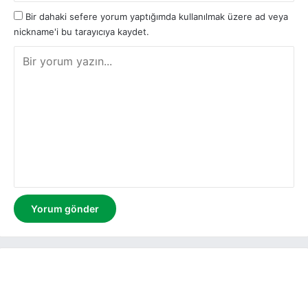
Bir dahaki sefere yorum yaptığımda kullanılmak üzere ad veya
nickname'i bu tarayıcıya kaydet.
Y
o
r
u
m