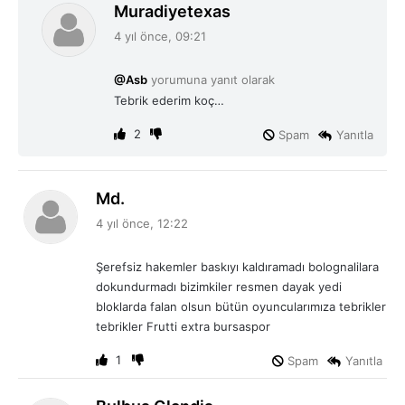
d
Muradiyetexas
e
4 yıl önce, 09:21
d
i
@Asb
yorumuna yanıt olarak
k
Tebrik ederim koç…
i
:
2
Spam
Yanıtla
d
Md.
e
4 yıl önce, 12:22
d
i
Şerefsiz hakemler baskıyı kaldıramadı bolognalilara
k
dokundurmadı bizimkiler resmen dayak yedi
i
bloklarda falan olsun bütün oyuncularımıza tebrikler
:
tebrikler Frutti extra bursaspor
1
Spam
Yanıtla
d