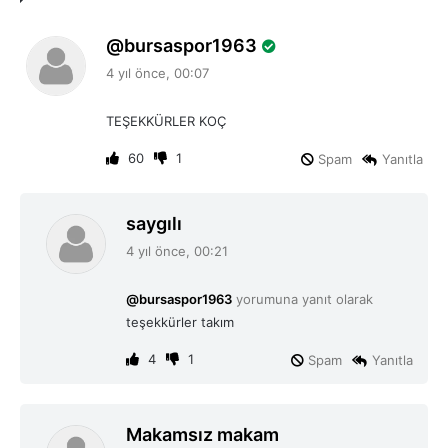
d
bursaspor1963
e
4 yıl önce, 00:07
d
i
TEŞEKKÜRLER KOÇ
k
i
60
1
Spam
Yanıtla
:
d
saygılı
e
4 yıl önce, 00:21
d
i
@bursaspor1963
yorumuna yanıt olarak
k
teşekkürler takım
i
:
4
1
Spam
Yanıtla
d
Makamsız makam