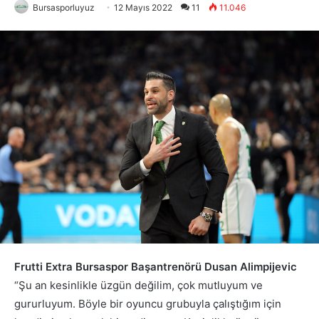
Bursasporluyuz
12 Mayıs 2022
11
11.046
Frutti Extra Bursaspor Başantrenörü Dusan Alimpijevic
“Şu an kesinlikle üzgün değilim, çok mutluyum ve
gururluyum. Böyle bir oyuncu grubuyla çalıştığım için