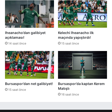
Iheanacho’dan galibiyet
Kelechi Iheanacho ilk
açıklaması!
maçında yapıştırdı!
14 saat önce
15 saat önce
Bursaspor’dan net galibiyet!
Bursaspor’da kaptan Kerem
Matışlı
15 saat önce
16 saat önce