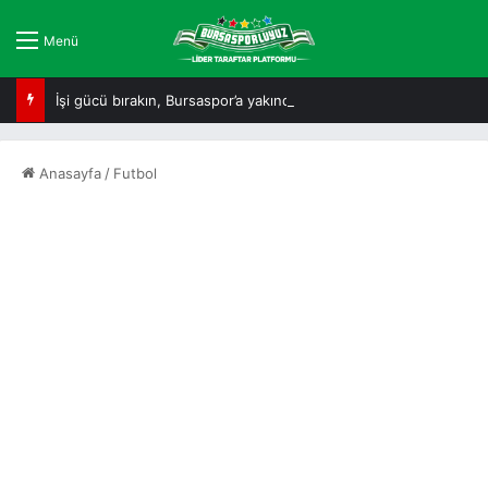
Menü
İşi gücü bırakın, Bursaspor’a yakından bakın!
Anasayfa
/
Futbol