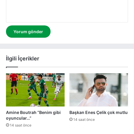
m
İlgili İçerikler
Amine Boutrah “Benim gibi
Başkan Enes Çelik çok mutlu
oyuncular…”
14 saat önce
14 saat önce