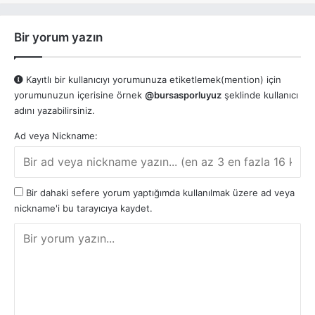
Bir yorum yazın
Kayıtlı bir kullanıcıyı yorumunuza etiketlemek(mention) için
yorumunuzun içerisine örnek
@bursasporluyuz
şeklinde kullanıcı
adını yazabilirsiniz.
Ad veya Nickname:
Bir dahaki sefere yorum yaptığımda kullanılmak üzere ad veya
nickname'i bu tarayıcıya kaydet.
Y
o
r
u