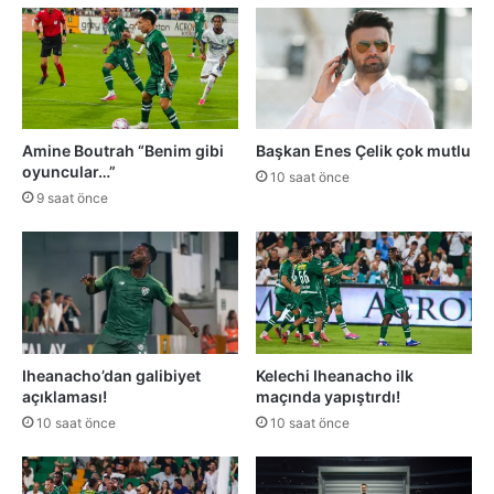
Amine Boutrah “Benim gibi
Başkan Enes Çelik çok mutlu
oyuncular…”
10 saat önce
9 saat önce
Iheanacho’dan galibiyet
Kelechi Iheanacho ilk
açıklaması!
maçında yapıştırdı!
10 saat önce
10 saat önce