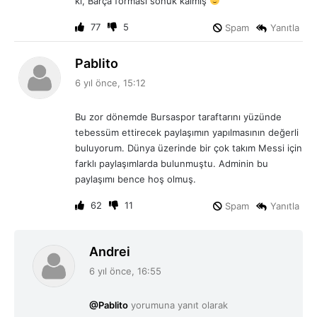
ki, Barça forması sönük kalmış
i
:
77
5
Spam
Yanıtla
d
Pablito
e
6 yıl önce, 15:12
d
i
Bu zor dönemde Bursaspor taraftarını yüzünde
k
tebessüm ettirecek paylaşımın yapılmasının değerli
i
buluyorum. Dünya üzerinde bir çok takım Messi için
:
farklı paylaşımlarda bulunmuştu. Adminin bu
paylaşımı bence hoş olmuş.
62
11
Spam
Yanıtla
d
Andrei
e
6 yıl önce, 16:55
d
i
@Pablito
yorumuna yanıt olarak
k