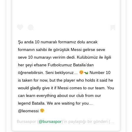
Şu anda 10 numaralı formamız dolu ancak
formanın sahibi ile görüştük Messi gelirse seve
seve 10 numarayı veririm dedi. Kulübümüz ile ilgili
her şeyi efsane Futbolcumuz Batalla’dan
öğrenebilirsin. Seni bekliyoruz…
Number 10
is taken for now, but the player who holds it said he
would gladly give it if Messi comes to our team. You
can learn everything about our club from our
legend Batalla. We are waiting for you…
@leomessi
Bursaspor
(
@bursaspor
)’in paylaştığı bir gönderi (
26 Ağu, 20