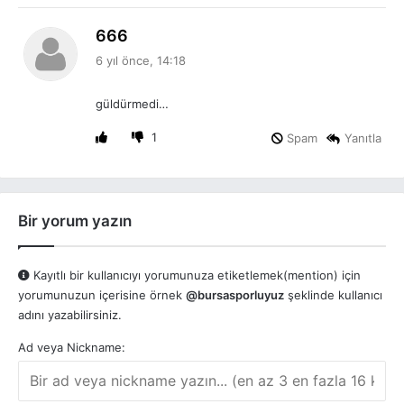
d
666
e
6 yıl önce, 14:18
d
i
güldürmedi…
k
i
1
Spam
Yanıtla
:
Bir yorum yazın
Kayıtlı bir kullanıcıyı yorumunuza etiketlemek(mention) için
yorumunuzun içerisine örnek
@bursasporluyuz
şeklinde kullanıcı
adını yazabilirsiniz.
Ad veya Nickname: