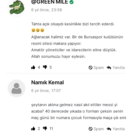
d
GREEN MİLE
e
6 yıl önce, 23:58
d
i
Tahta açık olsaydı kesinlikle bizi tercih ederdi.
k
i
Ağlanacak halimiz var. Bir de Bursaspor kulübünün
:
resmi sitesi makara yapıyor.
Amatör yöneticiler ve idarecilerin eline düştük.
Allah sonumuzu hayır eylesin.
4
5
Spam
Yanıtla
d
Namık Kemal
e
6 yıl önce, 17:07
d
i
şeytanın aklına gelmez nasıl akıl ettiler messi yi
k
acaba? 40 derecede yıkada o forman çeksin senin
i
maç günü bir numara çocuk formasıyla maça çık emi
:
2
11
Spam
Yanıtla