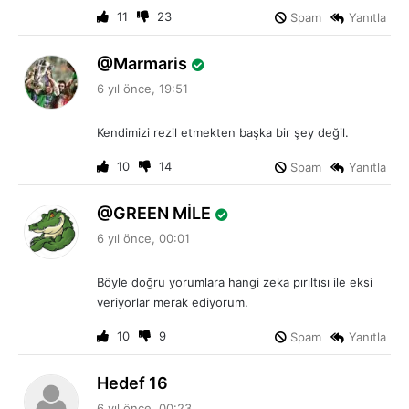
i
11
23
Spam
Yanıtla
:
d
Marmaris
e
6 yıl önce, 19:51
d
i
Kendimizi rezil etmekten başka bir şey değil.
k
i
10
14
Spam
Yanıtla
:
d
GREEN MİLE
e
6 yıl önce, 00:01
d
i
Böyle doğru yorumlara hangi zeka pırıltısı ile eksi
k
veriyorlar merak ediyorum.
i
:
10
9
Spam
Yanıtla
d
Hedef 16
e
6 yıl önce, 00:23