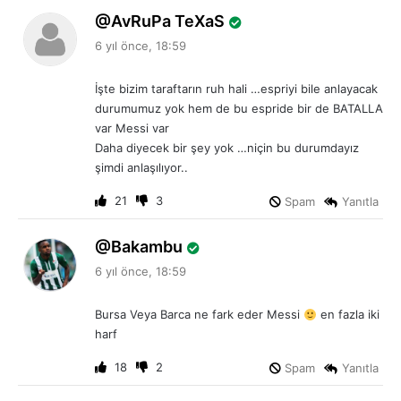
d
AvRuPa TeXaS
e
6 yıl önce, 18:59
d
i
İşte bizim taraftarın ruh hali …espriyi bile anlayacak
k
durumumuz yok hem de bu espride bir de BATALLA
i
var Messi var
:
Daha diyecek bir şey yok …niçin bu durumdayız
şimdi anlaşılıyor..
21
3
Spam
Yanıtla
d
Bakambu
e
6 yıl önce, 18:59
d
i
Bursa Veya Barca ne fark eder Messi
en fazla iki
k
harf
i
:
18
2
Spam
Yanıtla