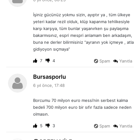
d
i
İşiniz gücünüz yokmu sizin, ayıptır ya , tüm ülkeye
k
yeteri kadar rezil olduk, klüp kapanma tehlikesiyle
i
karşı karşıya, tüm bunlar yaşanırken şu paylaşıma
:
bakarmısınız, espri mespri anlamam ben arkadaşım,
buna ne derler bilirmisiniz “ayranın yok içmeye , atla
gidiyoyon sıçmaya”
7
4
Spam
Yanıtla
d
Bursasporlu
e
6 yıl önce, 17:48
d
i
Borcumu 70 milyon euro messi’nin serbest kalma
k
bedeli 700 milyon euro bir sıfır fazla sadece neden
i
olmasın.
:
5
3
Spam
Yanıtla