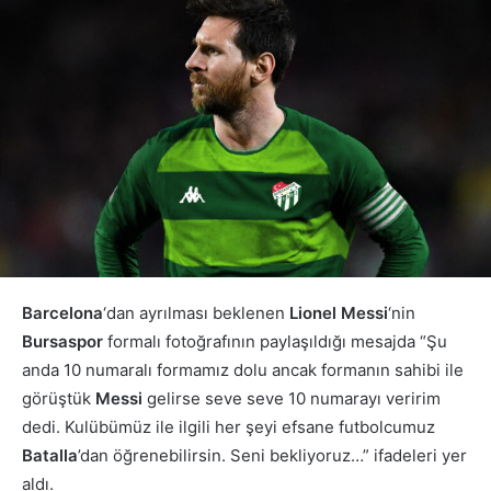
Barcelona
‘dan ayrılması beklenen
Lionel Messi
‘nin
Bursaspor
formalı fotoğrafının paylaşıldığı mesajda “Şu
anda 10 numaralı formamız dolu ancak formanın sahibi ile
görüştük
Messi
gelirse seve seve 10 numarayı veririm
dedi. Kulübümüz ile ilgili her şeyi efsane futbolcumuz
Batalla
’dan öğrenebilirsin. Seni bekliyoruz…” ifadeleri yer
aldı.