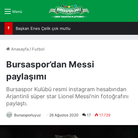
Menü
Başkan Enes Çelik çok mutlu
Anasayfa
/
Futbol
Bursaspor’dan Messi
paylaşımı
Bursaspor Kulübü resmi instagram hesabından
Arjantinli süper star Lionel Messi'nin fotoğrafını
paylaştı.
Bursasporluyuz
26 Ağustos 2020
17
17.729