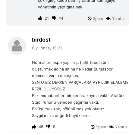
çok ilginç kulüp batmış taraftar kan ağlıyo
:
yönetimin yaptığına bak
21
44
Spam
Yanıtla
d
birdost
e
6 yıl önce, 15:27
d
i
Normal bir espri yapılmış, hafif tebessüm
k
oluşturmak adına altına ne kadar Bursaspor
i
düşmanı varsa doluşmuş.
:
SEN O BİZ DERKEN PARÇALARA AYRILDIK ELALEME
REZİL OLUYORUZ
Eski muhabbetleri bir kenara koyma vakti, Atatürk
Stadı ruhunu yeniden çağırma vakti.
Bölüşürsek tok, bölünürsek yok oluruz.
Saygılarımla değerli büyüklerim.
45
9
Spam
Yanıtla