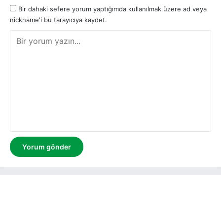
Bir dahaki sefere yorum yaptığımda kullanılmak üzere ad veya
nickname'i bu tarayıcıya kaydet.
Y
o
r
u
m