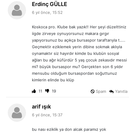
d
Erdinç GÜLLE
e
6 yıl önce, 15:52
d
i
Koskoca pro. Klube bak yazık!! Her şeyi düzelttiniz
k
iigde zirveye oynuyorsunuz makara gırgır
i
yapıyorsunuz bu açıkça bursaspor taraftarıyla t…..
:
Geçmektir eziklemek yerin dibine sokmak aklıyla
oynamaktır siz hayırdır kimde bu klubün sosyal
ağları bu ağır küfürdür 5 yaş çocuk zekasıdır messi
mi? büyük bursaspor mu? Gerçekten son 6 yıldır
mensubu olduğum bursaspordan soğuttunuz
kimlerin elinde bu klüp
11
19
Spam
Yanıtla
d
arif ışık
e
6 yıl önce, 15:37
d
i
bu nası eziklik ya don alcak paramız yok
k