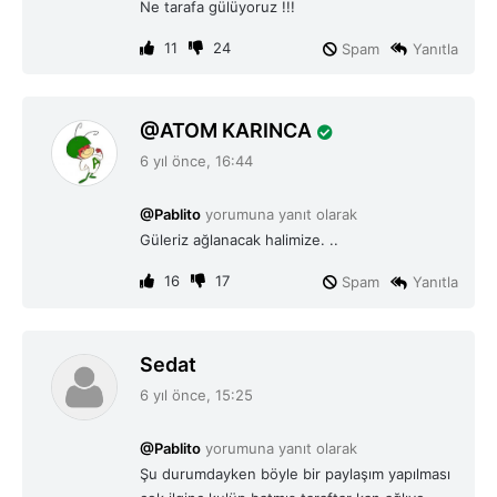
Ne tarafa gülüyoruz !!!
i
:
11
24
Spam
Yanıtla
d
ATOM KARINCA
e
6 yıl önce, 16:44
d
i
@Pablito
yorumuna yanıt olarak
k
Güleriz ağlanacak halimize. ..
i
:
16
17
Spam
Yanıtla
d
Sedat
e
6 yıl önce, 15:25
d
i
@Pablito
yorumuna yanıt olarak
k
Şu durumdayken böyle bir paylaşım yapılması
i