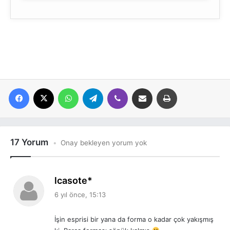
Facebook
X
WhatsApp
Telegram
Viber
E-posta ile paylaş
Yazdır
17 Yorum
Onay bekleyen yorum yok
d
lcasote*
e
6 yıl önce, 15:13
d
i
İşin esprisi bir yana da forma o kadar çok yakışmış
k