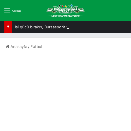
Menü
İşi gücü bırakın, Bursaspor’a yakından bakın!
Anasayfa
/
Futbol