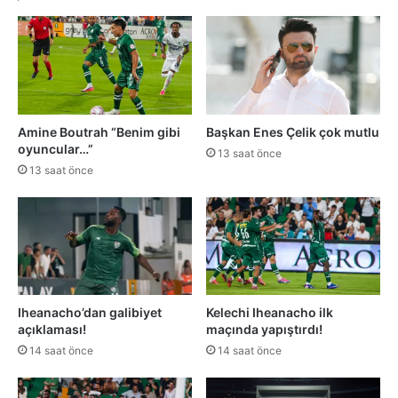
Amine Boutrah “Benim gibi
Başkan Enes Çelik çok mutlu
oyuncular…”
13 saat önce
13 saat önce
Iheanacho’dan galibiyet
Kelechi Iheanacho ilk
açıklaması!
maçında yapıştırdı!
14 saat önce
14 saat önce