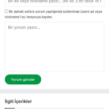
Bir dahaki sefere yorum yaptığımda kullanılmak üzere ad veya
nickname'i bu tarayıcıya kaydet.
Y
o
r
u
m
İlgili İçerikler