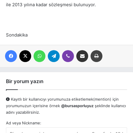
ile 2013 yılına kadar sözleşmesi bulunuyor.
Sondakika
Facebook
X
WhatsApp
Telegram
Viber
E-posta ile paylaş
Yazdır
Bir yorum yazın
Kayıtlı bir kullanıcıyı yorumunuza etiketlemek(mention) için
yorumunuzun içerisine örnek
@bursasporluyuz
şeklinde kullanıcı
adını yazabilirsiniz.
Ad veya Nickname: