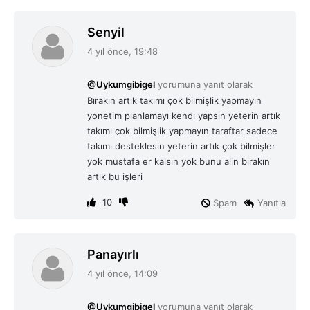
d
Senyil
e
4 yıl önce, 19:48
d
i
@Uykumgibigel
yorumuna yanıt olarak
k
Bırakın artık takımı çok bilmişlik yapmayın
i
yonetim planlamayı kendı yapsın yeterin artık
:
takımı çok bilmişlik yapmayın taraftar sadece
takımı desteklesin yeterin artık çok bilmişler
yok mustafa er kalsın yok bunu alin bırakın
artık bu işleri
10
Spam
Yanıtla
d
Panayırlı
e
4 yıl önce, 14:09
d
i
@Uykumgibigel
yorumuna yanıt olarak