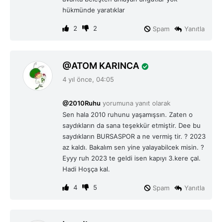
hükmünde yaratıklar
2
2
Spam
Yanıtla
d
ATOM KARINCA
e
4 yıl önce, 04:05
d
i
@2010Ruhu
yorumuna yanıt olarak
k
Sen hala 2010 ruhunu yaşamışsın. Zaten o
i
saydıkların da sana teşekkür etmiştir. Dee bu
:
saydıkların BURSASPOR a ne vermiş tir. ? 2023
az kaldı. Bakalım sen yine yalayabilcek misin. ?
Eyyy ruh 2023 te geldi isen kapıyı 3.kere çal.
Hadi Hoşça kal.
4
5
Spam
Yanıtla