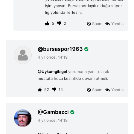
işini yapsın. Bursaspor layık olduğu süper
lig yolunda ilerlesin.
5
2
Spam
Yanıtla
d
bursaspor1963
e
4 yıl önce, 14:19
d
i
@Uykumgibigel
yorumuna yanıt olarak
k
mustafa hoca kesinlikle devam etmeli.
i
:
52
14
Spam
Yanıtla
d
Gambazci
e
4 yıl önce, 14:19
d
i