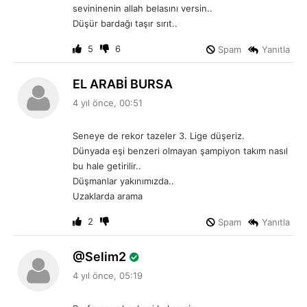
k
sevininenin allah belasını versin..
i
Düşür bardağı taşır sırıt..
:
5
6
Spam
Yanıtla
d
EL ARABİ BURSA
e
4 yıl önce, 00:51
d
i
Seneye de rekor tazeler 3. Lige düşeriz.
k
Dünyada eşi benzeri olmayan şampiyon takım nasıl
i
bu hale getirilir..
:
Düşmanlar yakınımızda..
Uzaklarda arama
2
Spam
Yanıtla
d
Selim2
e
4 yıl önce, 05:19
d
i