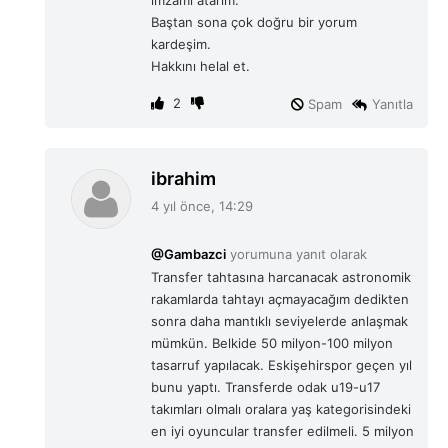
Baştan sona çok doğru bir yorum
kardeşim.
Hakkını helal et.
2
Spam
Yanıtla
d
ibrahim
e
4 yıl önce, 14:29
d
i
@Gambazci
yorumuna yanıt olarak
k
Transfer tahtasına harcanacak astronomik
i
rakamlarda tahtayı açmayacağım dedikten
:
sonra daha mantıklı seviyelerde anlaşmak
mümkün. Belkide 50 milyon-100 milyon
tasarruf yapılacak. Eskişehirspor geçen yıl
bunu yaptı. Transferde odak u19-u17
takımları olmalı oralara yaş kategorisindeki
en iyi oyuncular transfer edilmeli. 5 milyon