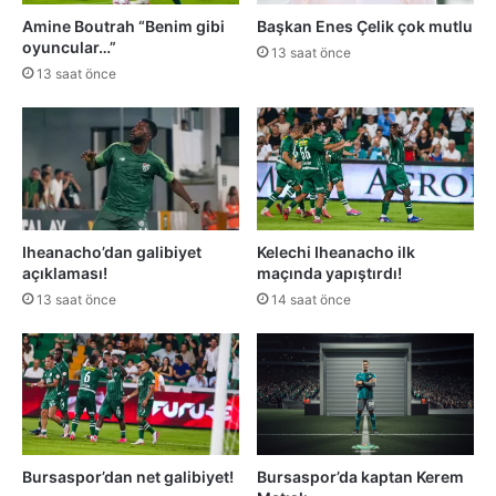
Amine Boutrah “Benim gibi
Başkan Enes Çelik çok mutlu
oyuncular…”
13 saat önce
13 saat önce
Iheanacho’dan galibiyet
Kelechi Iheanacho ilk
açıklaması!
maçında yapıştırdı!
13 saat önce
14 saat önce
Bursaspor’dan net galibiyet!
Bursaspor’da kaptan Kerem