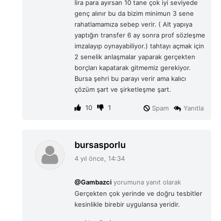
lira para ayırsan 10 tane çok iyi seviyede
genç alınır bu da bizim minimun 3 sene
rahatlamamıza sebep verir. ( Alt yapıya
yaptığın transfer 6 ay sonra prof sözleşme
imzalayıp oynayabiliyor.) tahtayı açmak için
2 senelik anlaşmalar yaparak gerçekten
borçları kapatarak gitmemiz gerekiyor.
Bursa şehri bu parayı verir ama kalıcı
çözüm şart ve şirketleşme şart.
10
1
Spam
Yanıtla
d
bursasporlu
e
4 yıl önce, 14:34
d
i
@Gambazci
yorumuna yanıt olarak
k
Gerçekten çok yerinde ve doğru tesbitler
i
kesinlikle birebir uygulansa yeridir.
: