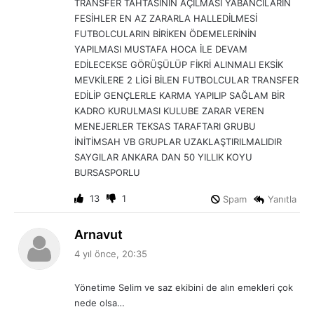
TRANSFER TAHTASININ AÇILMASI YABANCILARIN
FESİHLER EN AZ ZARARLA HALLEDİLMESİ
FUTBOLCULARIN BİRİKEN ÖDEMELERİNİN
YAPILMASI MUSTAFA HOCA İLE DEVAM
EDİLECEKSE GÖRÜŞÜLÜP FİKRİ ALINMALI EKSİK
MEVKİLERE 2 LİGİ BİLEN FUTBOLCULAR TRANSFER
EDİLİP GENÇLERLE KARMA YAPILIP SAĞLAM BİR
KADRO KURULMASI KULUBE ZARAR VEREN
MENEJERLER TEKSAS TARAFTARI GRUBU
İNİTİMSAH VB GRUPLAR UZAKLAŞTIRILMALIDIR
SAYGILAR ANKARA DAN 50 YILLIK KOYU
BURSASPORLU
13
1
Spam
Yanıtla
d
Arnavut
e
4 yıl önce, 20:35
d
i
Yönetime Selim ve saz ekibini de alın emekleri çok
k
nede olsa…
i