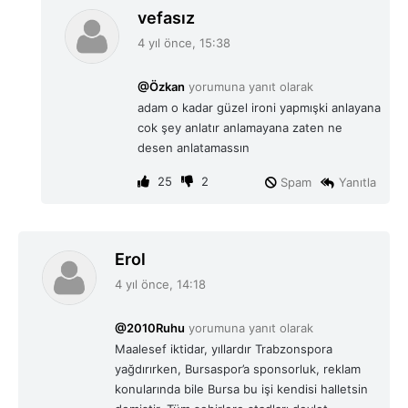
d
vefasız
e
4 yıl önce, 15:38
d
i
@Özkan
yorumuna yanıt olarak
k
adam o kadar güzel ironi yapmışki anlayana
i
cok şey anlatır anlamayana zaten ne
:
desen anlatamassın
25
2
Spam
Yanıtla
d
Erol
e
4 yıl önce, 14:18
d
i
@2010Ruhu
yorumuna yanıt olarak
k
Maalesef iktidar, yıllardır Trabzonspora
i
yağdırırken, Bursaspor’a sponsorluk, reklam
:
konularında bile Bursa bu işi kendisi halletsin