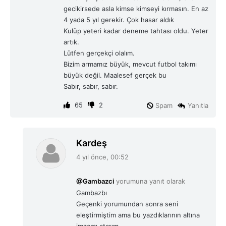
gecikirsede asla kimse kimseyi kırmasın. En az
4 yada 5 yıl gerekir. Çok hasar aldık
Kulüp yeteri kadar deneme tahtası oldu. Yeter
artık.
Lütfen gerçekçi olalım.
Bizim armamız büyük, mevcut futbol takımı
büyük değil. Maalesef gerçek bu
Sabır, sabır, sabır.
65
2
Spam
Yanıtla
d
Kardeş
e
4 yıl önce, 00:52
d
i
@Gambazci
yorumuna yanıt olarak
k
Gambazbı
i
Geçenki yorumundan sonra seni
:
eleştirmiştim ama bu yazdıklarının altına
imzamı atarım.