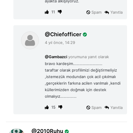
ayakta alkışlıyoruz.
11
Spam
Yanıtla
d
Chiefofficer
e
4 yıl önce, 14:29
d
i
@Gambazci
yorumuna yanıt olarak
k
bravo kardeşim………………………
i
taraftar olarak profilimizi değiştirmeliyiz
:
,istemezük modundan çok acil çıkılmalı
,gerçeklerin farkına acilen varılmalı ,kendi
küllerimizden doğmak için destek
olmalıyız……………
15
Spam
Yanıtla
d
2010Ruhu