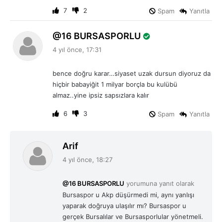
:
7
2
Spam
Yanıtla
d
16 BURSASPORLU
e
4 yıl önce, 17:31
d
i
bence doğru karar…siyaset uzak dursun diyoruz da
k
hiçbir babayiğit 1 milyar borçla bu kulübü
i
almaz..yine ipsiz sapsızlara kalır
:
6
3
Spam
Yanıtla
d
Arif
e
4 yıl önce, 18:27
d
i
@16 BURSASPORLU
yorumuna yanıt olarak
k
Bursaspor u Akp düşürmedi mi, aynı yanlışı
i
yaparak doğruya ulaşılır mı? Bursaspor u
:
gerçek Bursalılar ve Bursasporlular yönetmeli.