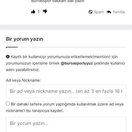
Burfasspor baskani balı yazin
k
i
1
Spam
Yanıtla
:
Bir yorum yazın
Kayıtlı bir kullanıcıyı yorumunuza etiketlemek(mention) için
yorumunuzun içerisine örnek
@bursasporluyuz
şeklinde kullanıcı
adını yazabilirsiniz.
Ad veya Nickname:
Bir dahaki sefere yorum yaptığımda kullanılmak üzere ad veya
nickname'i bu tarayıcıya kaydet.
Y
o