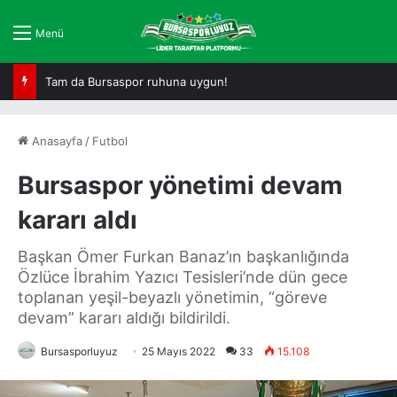
Menü
Amine Boutrah “Benim gibi oyuncular…”
Anasayfa
/
Futbol
Bursaspor yönetimi devam
kararı aldı
Başkan Ömer Furkan Banaz’ın başkanlığında
Özlüce İbrahim Yazıcı Tesisleri’nde dün gece
toplanan yeşil-beyazlı yönetimin, “göreve
devam” kararı aldığı bildirildi.
Bursasporluyuz
25 Mayıs 2022
33
15.108