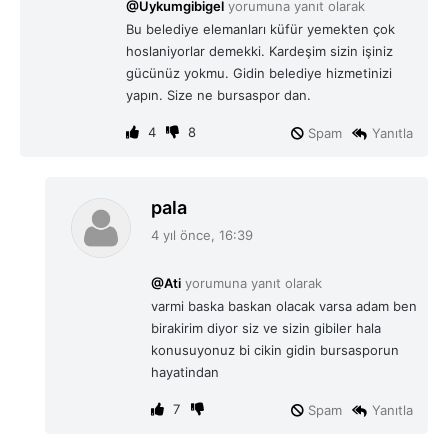
@Uykumgibigel
yorumuna yanıt olarak
k
Bu belediye elemanları küfür yemekten çok
i
hoslaniyorlar demekki. Kardeşim sizin işiniz
:
gücünüz yokmu. Gidin belediye hizmetinizi
yapın. Size ne bursaspor dan.
4
8
Spam
Yanıtla
d
pala
e
4 yıl önce, 16:39
d
i
@Ati
yorumuna yanıt olarak
k
varmi baska baskan olacak varsa adam ben
i
birakirim diyor siz ve sizin gibiler hala
:
konusuyonuz bi cikin gidin bursasporun
hayatindan
7
Spam
Yanıtla