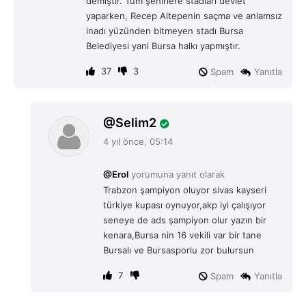
demiştir. Tüm şehirlere stadları devlet
yaparken, Recep Altepenin saçma ve anlamsız
inadı yüzünden bitmeyen stadı Bursa
Belediyesi yani Bursa halkı yapmıştır.
37
3
Spam
Yanıtla
d
Selim2
e
4 yıl önce, 05:14
d
i
@Erol
yorumuna yanıt olarak
k
Trabzon şampiyon oluyor sivas kayseri
i
türkiye kupası oynuyor,akp iyi çalışıyor
:
seneye de ads şampiyon olur yazın bir
kenara,Bursa nin 16 vekili var bir tane
Bursalı ve Bursasporlu zor bulursun
7
Spam
Yanıtla