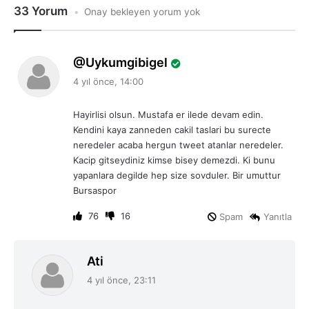
33 Yorum
Onay bekleyen yorum yok
d
Uykumgibigel
e
4 yıl önce, 14:00
d
i
Hayirlisi olsun. Mustafa er ilede devam edin.
k
Kendini kaya zanneden cakil taslari bu surecte
i
neredeler acaba hergun tweet atanlar neredeler.
:
Kacip gitseydiniz kimse bisey demezdi. Ki bunu
yapanlara degilde hep size sovduler. Bir umuttur
Bursaspor
76
16
Spam
Yanıtla
d
Ati
e
4 yıl önce, 23:11
d
i