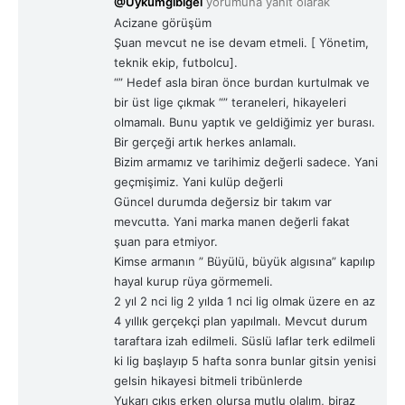
@Uykumgibigel
yorumuna yanıt olarak
k
Acizane görüşüm
i
Şuan mevcut ne ise devam etmeli. [ Yönetim,
:
teknik ekip, futbolcu].
“” Hedef asla biran önce burdan kurtulmak ve
bir üst lige çıkmak “” teraneleri, hikayeleri
olmamalı. Bunu yaptık ve geldiğimiz yer burası.
Bir gerçeği artık herkes anlamalı.
Bizim armamız ve tarihimiz değerli sadece. Yani
geçmişimiz. Yani kulüp değerli
Güncel durumda değersiz bir takım var
mevcutta. Yani marka manen değerli fakat
şuan para etmiyor.
Kimse armanın ” Büyülü, büyük algısına” kapılıp
hayal kurup rüya görmemeli.
2 yıl 2 nci lig 2 yılda 1 nci lig olmak üzere en az
4 yıllık gerçekçi plan yapılmalı. Mevcut durum
taraftara izah edilmeli. Süslü laflar terk edilmeli
ki lig başlayıp 5 hafta sonra bunlar gitsin yenisi
gelsin hikayesi bitmeli tribünlerde
Yukarı çıkış erken olursa mutlu olalım, biraz