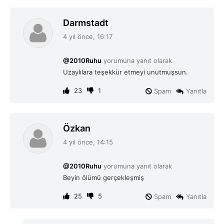
d
Darmstadt
e
4 yıl önce, 16:17
d
i
@2010Ruhu
yorumuna yanıt olarak
k
Uzaylılara teşekkür etmeyi unutmuşsun.
i
:
23
1
Spam
Yanıtla
d
Özkan
e
4 yıl önce, 14:15
d
i
@2010Ruhu
yorumuna yanıt olarak
k
Beyin ölümü gerçekleşmiş
i
:
25
5
Spam
Yanıtla