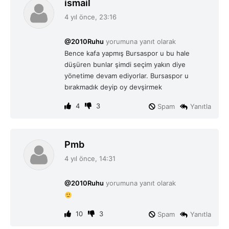
d
ismail
e
4 yıl önce, 23:16
d
i
@2010Ruhu
yorumuna yanıt olarak
k
Bence kafa yapmış Bursaspor u bu hale
i
düşüren bunlar şimdi seçim yakın diye
:
yönetime devam ediyorlar. Bursaspor u
bırakmadık deyip oy devşirmek
4
3
Spam
Yanıtla
d
Pmb
e
4 yıl önce, 14:31
d
i
@2010Ruhu
yorumuna yanıt olarak
k
i
:
10
3
Spam
Yanıtla