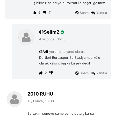
İş bilmez belediye bürokratı ile başarı gelmez
9
7
Spam
Yanıtla
d
Selim2
e
4 yıl önce, 05:16
d
i
@Arif
yorumuna yanıt olarak
k
Dertleri Bursaspor Bu Stadyumda köle
i
olarak kalsın, başka birşey değil
:
2
Spam
Yanıtla
d
2010 RUHU
e
4 yıl önce, 16:38
d
i
Bu takım seneye şampiyon olupta çıkarsa