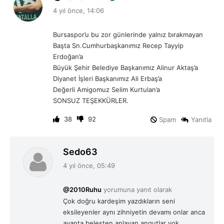
e
4 yıl önce, 14:06
d
i
Bursaspor’u bu zor günlerinde yalnız bırakmayan
k
Başta Sn.Cumhurbaşkanımız Recep Tayyip
i
Erdoğan’a
:
Büyük Şehir Belediye Başkanımız Alinur Aktaş’a
Diyanet İşleri Başkanımız Ali Erbaş’a
Değerli Amigomuz Selim Kurtulan’a
SONSUZ TEŞEKKÜRLER.
38
92
Spam
Yanıtla
d
Sedo63
e
4 yıl önce, 05:49
d
i
@2010Ruhu
yorumuna yanıt olarak
k
Çok doğru kardeşim yazdıkların seni
i
eksileyenler aynı zihniyetin devamı onlar anca
:
avanta beleşten anlayan angutlar yok