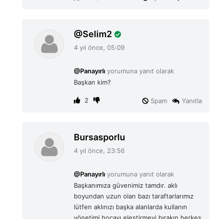
d
Selim2
e
4 yıl önce, 05:09
d
i
@Panayırlı
yorumuna yanıt olarak
k
Başkan kim?
i
:
2
Spam
Yanıtla
d
Bursasporlu
e
4 yıl önce, 23:56
d
i
@Panayırlı
yorumuna yanıt olarak
k
Başkanımıza güvenimiz tamdır. aklı
i
boyundan uzun olan bazı taraftarlarımız
:
lütfen aklınızı başka alanlarda kullanın
yönetimi hocayı eleştirmeyi bırakın herkes