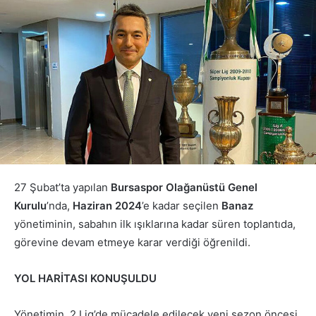
27 Şubat’ta yapılan
Bursaspor Olağanüstü Genel
Kurulu
’nda,
Haziran 2024
’e kadar seçilen
Banaz
yönetiminin, sabahın ilk ışıklarına kadar süren toplantıda,
görevine devam etmeye karar verdiği öğrenildi.
YOL HARİTASI KONUŞULDU
Yönetimin, 2.Lig’de mücadele edilecek yeni sezon öncesi