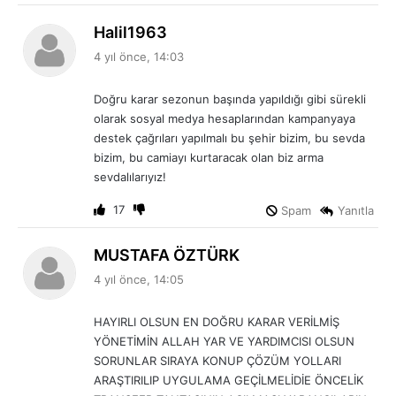
d
Halil1963
e
4 yıl önce, 14:03
d
i
Doğru karar sezonun başında yapıldığı gibi sürekli
k
olarak sosyal medya hesaplarından kampanyaya
i
destek çağrıları yapılmalı bu şehir bizim, bu sevda
:
bizim, bu camiayı kurtaracak olan biz arma
sevdalılarıyız!
17
Spam
Yanıtla
d
MUSTAFA ÖZTÜRK
e
4 yıl önce, 14:05
d
i
HAYIRLI OLSUN EN DOĞRU KARAR VERİLMİŞ
k
YÖNETİMİN ALLAH YAR VE YARDIMCISI OLSUN
i
SORUNLAR SIRAYA KONUP ÇÖZÜM YOLLARI
:
ARAŞTIRILIP UYGULAMA GEÇİLMELİDİE ÖNCELİK