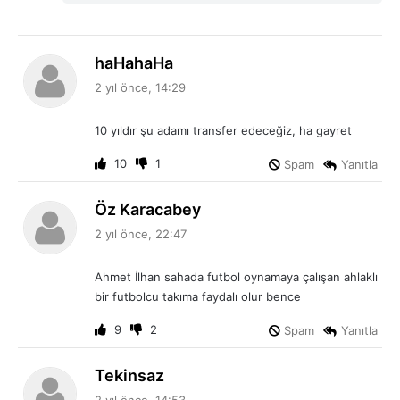
d
haHahaHa
e
2 yıl önce, 14:29
d
i
10 yıldır şu adamı transfer edeceğiz, ha gayret
k
i
10
1
Spam
Yanıtla
:
d
Öz Karacabey
e
2 yıl önce, 22:47
d
i
Ahmet İlhan sahada futbol oynamaya çalışan ahlaklı
k
bir futbolcu takıma faydalı olur bence
i
:
9
2
Spam
Yanıtla
d
Tekinsaz
e
2 yıl önce, 14:53