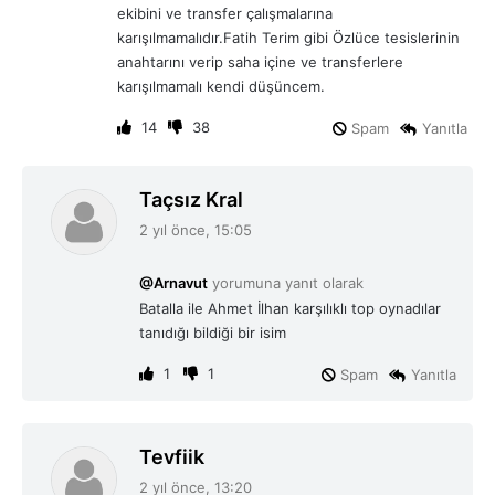
i
ekibini ve transfer çalışmalarına
:
karışılmamalıdır.Fatih Terim gibi Özlüce tesislerinin
anahtarını verip saha içine ve transferlere
karışılmamalı kendi düşüncem.
14
38
Spam
Yanıtla
d
Taçsız Kral
e
2 yıl önce, 15:05
d
i
@Arnavut
yorumuna yanıt olarak
k
Batalla ile Ahmet İlhan karşılıklı top oynadılar
i
tanıdığı bildiği bir isim
:
1
1
Spam
Yanıtla
d
Tevfiik
e
2 yıl önce, 13:20