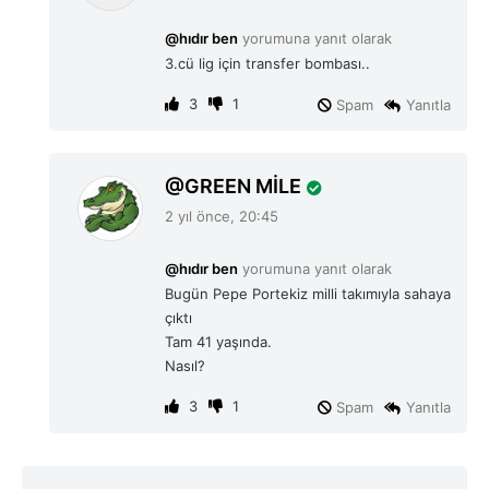
d
i
@hıdır ben
yorumuna yanıt olarak
k
3.cü lig için transfer bombası..
i
:
3
1
Spam
Yanıtla
d
GREEN MİLE
e
2 yıl önce, 20:45
d
i
@hıdır ben
yorumuna yanıt olarak
k
Bugün Pepe Portekiz milli takımıyla sahaya
i
çıktı
:
Tam 41 yaşında.
Nasıl?
3
1
Spam
Yanıtla