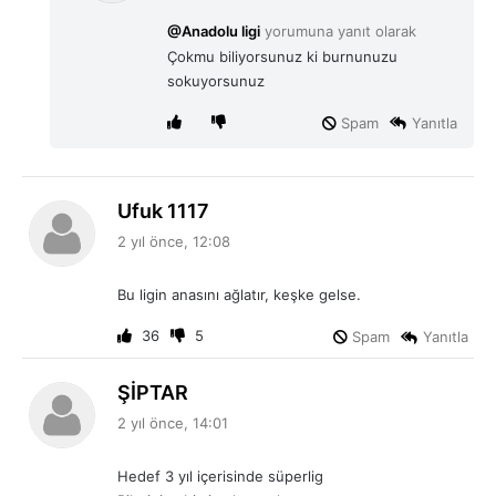
i
@Anadolu ligi
yorumuna yanıt olarak
k
Çokmu biliyorsunuz ki burnunuzu
i
sokuyorsunuz
:
Spam
Yanıtla
d
Ufuk 1117
e
2 yıl önce, 12:08
d
i
Bu ligin anasını ağlatır, keşke gelse.
k
i
36
5
Spam
Yanıtla
:
d
ŞİPTAR
e
2 yıl önce, 14:01
d
i
Hedef 3 yıl içerisinde süperlig
k