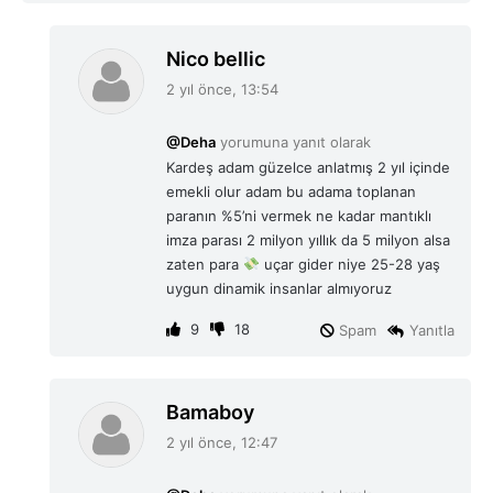
d
Nico bellic
e
2 yıl önce, 13:54
d
i
@Deha
yorumuna yanıt olarak
k
Kardeş adam güzelce anlatmış 2 yıl içinde
i
emekli olur adam bu adama toplanan
:
paranın %5’ni vermek ne kadar mantıklı
imza parası 2 milyon yıllık da 5 milyon alsa
zaten para
uçar gider niye 25-28 yaş
uygun dinamik insanlar almıyoruz
9
18
Spam
Yanıtla
d
Bamaboy
e
2 yıl önce, 12:47
d
i