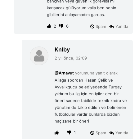
bahçıvan veya güvenlik görevlisi mı
karışacak gülüyorum valla ben senin
gibillerini anlayamadım gardaş.
2
6
Spam
Yanıtla
d
Knlby
e
2 yıl önce, 02:09
d
i
@Arnavut
yorumuna yanıt olarak
k
Aliağa spordan Hasan Çelik ve
i
Ayvalıkgucu belediyedende Turgay
:
yıldırım bu lig için en iyiler den bir
öneri sadece tabikide teknik kadra ve
yönetim de takip edilen ve belirlenen
futbolcular vardır bunlarda bizden
naçizane bir öneri
1
Spam
Yanıtla