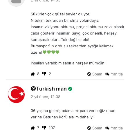
d
i
Şükürler-çok güzel şeyler oluyor.
k
Nitekim tekrardan bir olma yolundayız
i
Insanın viziyonu oldumu, projesi oldumu zevk alarak
:
çaba gösterir insanlar. Saygı çok önemli, herşey
konuşarak olur . Tek değil el ele!!
Bursaspor’un ordusu tekrardan ayağa kalkmak
üzere!
Inşallah yarabbim sabırla herşey mümkün!
8
2
Spam
Yanıtla
d
Turkish man
e
2 yıl önce, 12:08
d
i
36 yaşına gelmiş adama mı para vericeğiz onun
k
yerine Batuhan kör’ü alalım daha iyi
i
:
7
107
Spam
Yanıtla