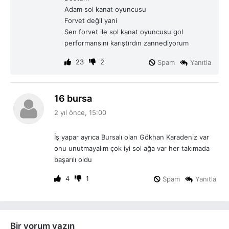
i
Adam sol kanat oyuncusu
:
Forvet değil yani
Sen forvet ile sol kanat oyuncusu gol
performansını karıştırdın zannediyorum
23
2
Spam
Yanıtla
d
16 bursa
e
2 yıl önce, 15:00
d
i
İş yapar ayrıca Bursalı olan Gökhan Karadeniz var
k
onu unutmayalım çok iyi sol ağa var her takımada
i
başarılı oldu
:
4
1
Spam
Yanıtla
Bir yorum yazın