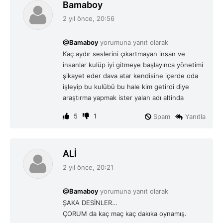
d
Bamaboy
e
2 yıl önce, 20:56
d
i
@Bamaboy
yorumuna yanıt olarak
k
Kaç aydır seslerini çıkartmayan insan ve
i
insanlar kulüp iyi gitmeye başlayınca yönetimi
:
şikayet eder dava atar kendisine içerde oda
işleyip bu kulübü bu hale kim getirdi diye
araştırma yapmak ister yalan adı altinda
5
1
Spam
Yanıtla
d
ALİ
e
2 yıl önce, 20:21
d
i
@Bamaboy
yorumuna yanıt olarak
k
ŞAKA DESİNLER…
i
ÇORUM da kaç maç kaç dakıka oynamış.
: