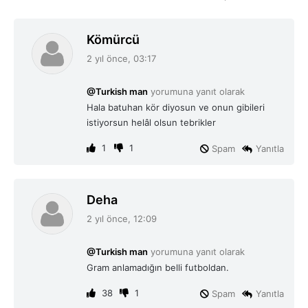
d
Kömürcü
e
2 yıl önce, 03:17
d
i
@Turkish man
yorumuna yanıt olarak
k
Hala batuhan kör diyosun ve onun gibileri
i
istiyorsun helâl olsun tebrikler
:
1
1
Spam
Yanıtla
d
Deha
e
2 yıl önce, 12:09
d
i
@Turkish man
yorumuna yanıt olarak
k
Gram anlamadığın belli futboldan.
i
:
38
1
Spam
Yanıtla