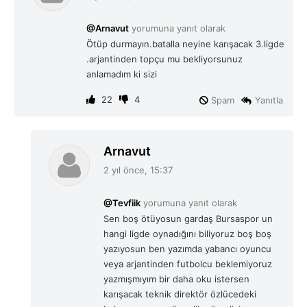
d
i
@Arnavut
yorumuna yanıt olarak
k
Ötüp durmayın.batalla neyine karışacak 3.ligde
i
.arjantinden topçu mu bekliyorsunuz
:
anlamadım ki sizi
22
4
Spam
Yanıtla
d
Arnavut
e
2 yıl önce, 15:37
d
i
@Tevfiik
yorumuna yanıt olarak
k
Sen boş ötüyosun gardaş Bursaspor un
i
hangi ligde oynadığını biliyoruz boş boş
:
yazıyosun ben yazımda yabancı oyuncu
veya arjantinden futbolcu beklemiyoruz
yazmışmıyım bir daha oku istersen
karışacak teknik direktör özlücedeki