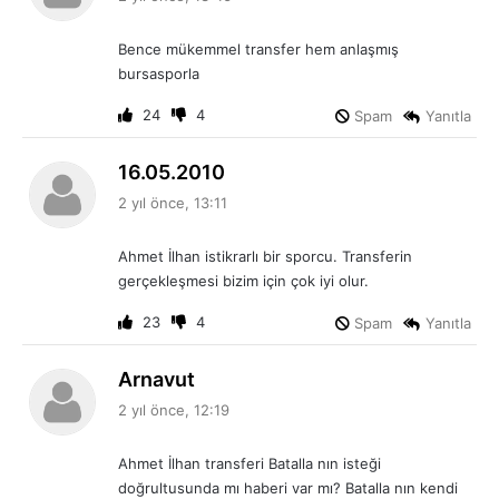
d
i
Bence mükemmel transfer hem anlaşmış
k
bursasporla
i
:
24
4
Spam
Yanıtla
d
16.05.2010
e
2 yıl önce, 13:11
d
i
Ahmet İlhan istikrarlı bir sporcu. Transferin
k
gerçekleşmesi bizim için çok iyi olur.
i
:
23
4
Spam
Yanıtla
d
Arnavut
e
2 yıl önce, 12:19
d
i
Ahmet İlhan transferi Batalla nın isteği
k
doğrultusunda mı haberi var mı? Batalla nın kendi