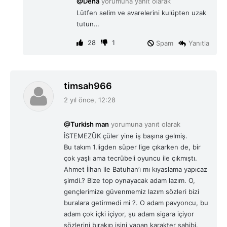
@Deha
yorumuna yanıt olarak
k
Lütfen selim ve avarelerini kulüpten uzak
i
tutun…
:
28
1
Spam
Yanıtla
d
timsah966
e
2 yıl önce, 12:28
d
i
@Turkish man
yorumuna yanıt olarak
k
İSTEMEZÜK çüler yine iş başına gelmiş.
i
Bu takım 1.ligden süper lige çıkarken de, bir
:
çok yaşlı ama tecrübeli oyuncu ile çıkmıştı.
Ahmet İlhan ile Batuhan’ı mı kıyaslama yapıcaz
şimdi.? Bize top oynayacak adam lazım. O,
gençlerimize güvenmemiz lazım sözleri bizi
buralara getirmedi mi ?. O adam pavyoncu, bu
adam çok içki içiyor, şu adam sigara içiyor
sözlerini bırakıp işini yapan karakter sahibi.