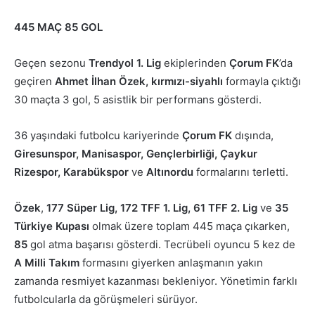
445 MAÇ 85 GOL
Geçen sezonu
Trendyol 1. Lig
ekiplerinden
Çorum FK
’da
geçiren
Ahmet İlhan Özek, kırmızı-siyahlı
formayla çıktığı
30 maçta 3 gol, 5 asistlik bir performans gösterdi.
36 yaşındaki futbolcu kariyerinde
Çorum
FK
dışında,
Giresunspor, Manisaspor, Gençlerbirliği, Çaykur
Rizespor, Karabükspor
ve
Altınordu
formalarını terletti.
Özek
,
177 Süper Lig, 172 TFF 1. Lig, 61 TFF 2. Lig
ve
35
Türkiye Kupası
olmak üzere toplam 445 maça çıkarken,
85
gol atma başarısı gösterdi. Tecrübeli oyuncu 5 kez de
A Milli Takım
formasını giyerken anlaşmanın yakın
zamanda resmiyet kazanması bekleniyor. Yönetimin farklı
futbolcularla da görüşmeleri sürüyor.