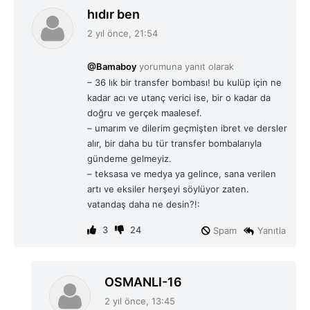
d
hıdır ben
e
2 yıl önce, 21:54
d
i
@Bamaboy
yorumuna yanıt olarak
k
– 36 lık bir transfer bombası! bu kulüp için ne
i
kadar acı ve utanç verici ise, bir o kadar da
:
doğru ve gerçek maalesef.
– umarım ve dilerim geçmişten ibret ve dersler
alır, bir daha bu tür transfer bombalarıyla
gündeme gelmeyiz.
– teksasa ve medya ya gelince, sana verilen
artı ve eksiler herşeyi söylüyor zaten.
vatandaş daha ne desin?!:
3
24
Spam
Yanıtla
d
OSMANLI-16
e
2 yıl önce, 13:45