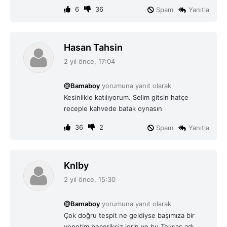
6
36
Spam
Yanıtla
d
Hasan Tahsin
e
2 yıl önce, 17:04
d
i
@Bamaboy
yorumuna yanıt olarak
k
Kesinlikle katılıyorum. Selim gitsin hatçe
i
receple kahvede batak oynasın
:
36
2
Spam
Yanıtla
d
Knlby
e
2 yıl önce, 15:30
d
i
@Bamaboy
yorumuna yanıt olarak
k
Çok doğru tespit ne geldiyse başımıza bir
i
yonetim beceriksiz lerin ve bu Teksas adı