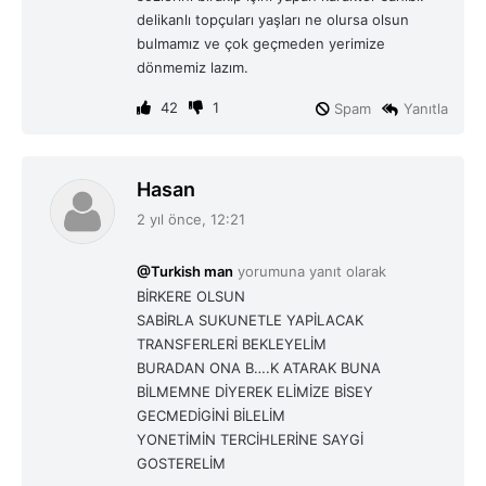
delikanlı topçuları yaşları ne olursa olsun
bulmamız ve çok geçmeden yerimize
dönmemiz lazım.
42
1
Spam
Yanıtla
d
Hasan
e
2 yıl önce, 12:21
d
i
@Turkish man
yorumuna yanıt olarak
k
BİRKERE OLSUN
i
SABİRLA SUKUNETLE YAPİLACAK
:
TRANSFERLERİ BEKLEYELİM
BURADAN ONA B….K ATARAK BUNA
BİLMEMNE DİYEREK ELİMİZE BİSEY
GECMEDİGİNİ BİLELİM
YONETİMİN TERCİHLERİNE SAYGİ
GOSTERELİM