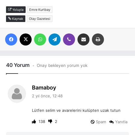
Yoluyla
Emre Kurtbay
Kaynak
Olay Gazetesi
Facebook
X
WhatsApp
Telegram
Viber
E-posta ile paylaş
Yazdır
40 Yorum
Onay bekleyen yorum yok
d
Bamaboy
e
2 yıl önce, 12:48
d
i
Lütfen selim ve avarelerini kulüpten uzak tutun
k
i
138
2
Spam
Yanıtla
: