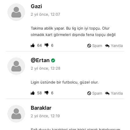
d
Gazi
e
2 yıl önce, 12:07
d
i
Takima abilik yapar. Bu lig için iyi topçu. Olur
k
olmadık kart görmeleri dışında fena topçu değil
i
:
64
6
Spam
Yanıtla
d
Ertan
e
2 yıl önce, 12:28
d
i
Ligin üstünde bir futbolcu, güzel olur.
k
i
58
6
Spam
Yanıtla
:
d
Baraklar
e
2 yıl önce, 12:19
d
i
Sağ duyulu karakteri olan birisi olarak hatırlıyorum