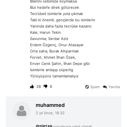
Biletini cebimize koymaksa
i
Bizi hedefe direk götürecek
:
Tecrübeli isimlerle yola çıkmak
Tabi ki önemli, gençlerde bu isimlerin
Yanında daha fazla tecrübe kazanır.
Kale; Harun Tekin
Savunma; Serdar Aziz
Erdem Özgenç, Onur Atasayar
Orta saha; Burak Altıparmak
Forvet; Ahmet İlhan Özek,
Enver Cenk Şahin, İlhan Depe gibi
İsimlerle anlaşıp süperlig
Yürüyüşünü tamamlamalıyız
28
6
Spam
Yanıtla
d
muhammed
e
2 yıl önce, 18:32
d
i
@ŞİPTAR
yorumuna yanıt olarak