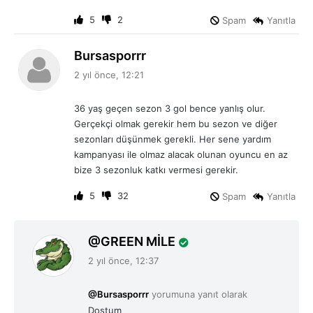
k
i
5
2
Spam
Yanıtla
:
d
Bursasporrr
e
2 yıl önce, 12:21
d
i
36 yaş geçen sezon 3 gol bence yanlış olur.
k
Gerçekçi olmak gerekir hem bu sezon ve diğer
i
sezonları düşünmek gerekli. Her sene yardım
:
kampanyası ile olmaz alacak olunan oyuncu en az
bize 3 sezonluk katkı vermesi gerekir.
5
32
Spam
Yanıtla
d
GREEN MİLE
e
2 yıl önce, 12:37
d
i
@Bursasporrr
yorumuna yanıt olarak
k
Dostum