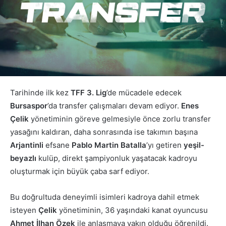
Tarihinde ilk kez
TFF 3. Lig
’de mücadele edecek
Bursaspor
’da transfer çalışmaları devam ediyor.
Enes
Çelik
yönetiminin göreve gelmesiyle önce zorlu transfer
yasağını kaldıran, daha sonrasında ise takımın başına
Arjantinli
efsane
Pablo Martin
Batalla
’yı getiren
yeşil-
beyazlı
kulüp, direkt şampiyonluk yaşatacak kadroyu
oluşturmak için büyük çaba sarf ediyor.
Bu doğrultuda deneyimli isimleri kadroya dahil etmek
isteyen
Çelik
yönetiminin, 36 yaşındaki kanat oyuncusu
Ahmet İlhan Özek
ile anlaşmaya yakın olduğu öğrenildi.