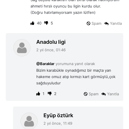
k
ahmeti hırslı oyuncu bu ligin kurdu olur.
i
(Doğru hatırlamıyorsam yazın lütfen)
:
40
5
Spam
Yanıtla
d
Anadolu ligi
e
2 yıl önce, 01:46
d
i
@Baraklar
yorumuna yanıt olarak
k
Bizim karabükle oynadığımız bir maçta yan
i
hakeme omuz atıp kırmızı kart görmüştü,çok
:
sağduyuludur
1
2
Spam
Yanıtla
d
Eyüp öztürk
e
2 yıl önce, 11:49
d