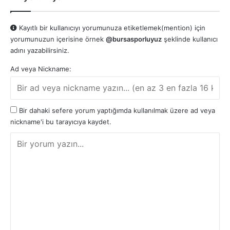
Kayıtlı bir kullanıcıyı yorumunuza etiketlemek(mention) için
yorumunuzun içerisine örnek
@bursasporluyuz
şeklinde kullanıcı
adını yazabilirsiniz.
Ad veya Nickname:
Bir dahaki sefere yorum yaptığımda kullanılmak üzere ad veya
nickname'i bu tarayıcıya kaydet.
Y
o
r
u
m