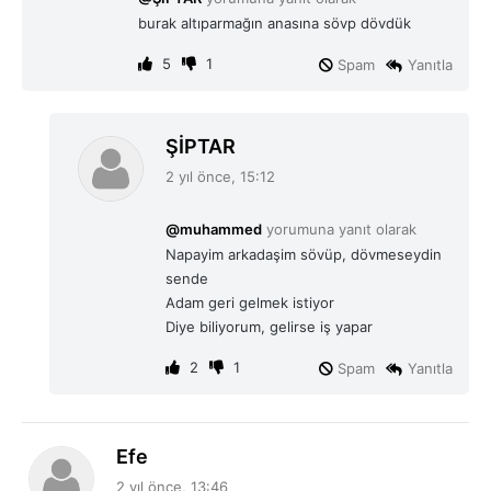
k
burak altıparmağın anasına sövp dövdük
i
:
5
1
Spam
Yanıtla
d
ŞİPTAR
e
2 yıl önce, 15:12
d
i
@muhammed
yorumuna yanıt olarak
k
Napayim arkadaşim sövüp, dövmeseydin
i
sende
:
Adam geri gelmek istiyor
Diye biliyorum, gelirse iş yapar
2
1
Spam
Yanıtla
d
Efe
e
2 yıl önce, 13:46