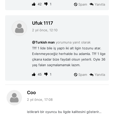
42
1
Spam
Yanıtla
d
Ufuk 1117
e
2 yıl önce, 12:10
d
i
@Turkish man
yorumuna yanıt olarak
k
Tff 1 lide bile iş yaptı iki alt ligin tozunu atar.
i
Evlenmeyeceğiz herhalde bu adamla. Tff 1 lige
:
çikana kadar bize faydali olsun yeterli. Oyle 36
yaş falan saçmalamamak lazım.
45
1
Spam
Yanıtla
d
Coo
e
2 yıl önce, 17:08
d
i
istikrarlı bir oyuncu bu ligde kalitesini gösterir…