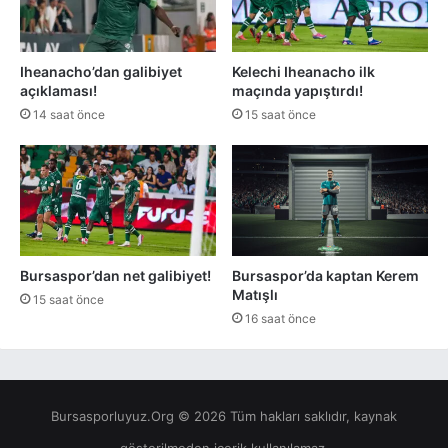
Iheanacho’dan galibiyet
Kelechi Iheanacho ilk
açıklaması!
maçında yapıştırdı!
14 saat önce
15 saat önce
Bursaspor’dan net galibiyet!
Bursaspor’da kaptan Kerem
Matışlı
15 saat önce
16 saat önce
Bursasporluyuz.Org © 2026 Tüm hakları saklıdır, kaynak
gösterilmeden içerik kullanılamaz.