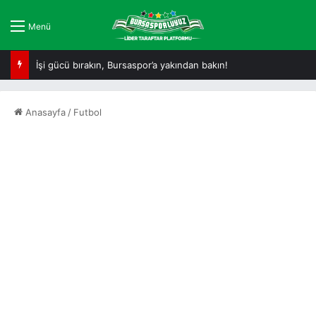
Menü
Tam da Bursaspor ruhuna uygun!
Anasayfa
/
Futbol