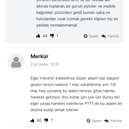
:
altında toplanan bir gurub yiyiciler ve madde
bağımlılar yüzünden geldi bunları saha ve
fulculardan uzak tutmak gerekir klipten hiç bir
şekilde nemalanmamali
44
1
Spam
Yanıtla
d
Merkür
e
2 yıl önce, 12:21
d
i
Eğer transfer edilebilirse Süper adam hep başarılı
k
geçen sezon sadece 1 maç sakatlanmış son 7/8
i
maç hep oynamış bu adam nereye gitse takıma
:
hareket getiriyor 4’cü küme için çok üst düzey biri
eğer yavaş hareket ederlerse PTT1 de bu adamı bir
düzine kulüp almak isterler
80
7
Spam
Yanıtla