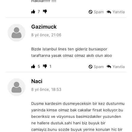
Haklilarrrrr !!!!
7
Spam
Yanıtla
d
Gazimuck
e
8 yıl önce, 21:06
d
i
Bizde istanbul lines ten gideriz bursaspor
k
taraftarına yasak olmaz olmaz akıllı olun aloo
i
:
5
1
Spam
Yanıtla
d
Naci
e
8 yıl önce, 18:53
d
i
Dusme kardesim dusmeyeceksin bir kez dustunmu
k
yaninda kimse olmaz bak cakallar firsat kolluyor.bu
i
beceriksiz ve vizyonsus basimizdakiler yuzunden
:
ne hallere dustuk.sahi hani biz buyuk bir
camiayiz.bunu sozde buyuk yerine konulan hic bir