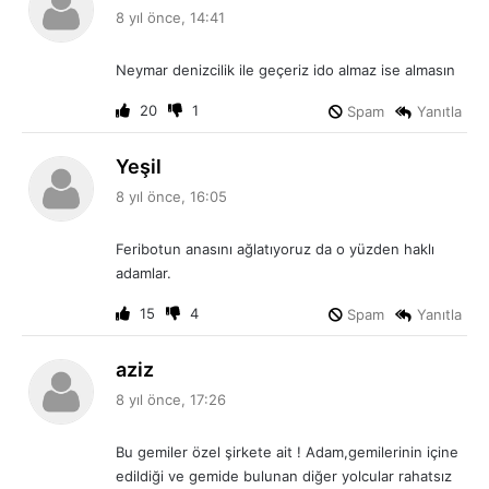
e
8 yıl önce, 14:41
d
i
Neymar denizcilik ile geçeriz ido almaz ise almasın
k
i
20
1
Spam
Yanıtla
:
d
Yeşil
e
8 yıl önce, 16:05
d
i
Feribotun anasını ağlatıyoruz da o yüzden haklı
k
adamlar.
i
:
15
4
Spam
Yanıtla
d
aziz
e
8 yıl önce, 17:26
d
i
Bu gemiler özel şirkete ait ! Adam,gemilerinin içine
k
edildiği ve gemide bulunan diğer yolcular rahatsız