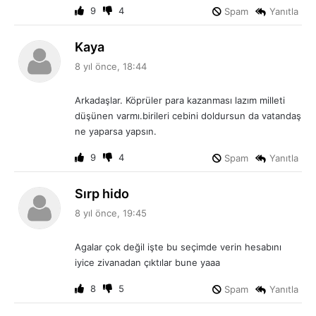
9
4
Spam
Yanıtla
d
Kaya
e
8 yıl önce, 18:44
d
i
Arkadaşlar. Köprüler para kazanması lazım milleti
k
düşünen varmı.birileri cebini doldursun da vatandaş
i
ne yaparsa yapsın.
:
9
4
Spam
Yanıtla
d
Sırp hido
e
8 yıl önce, 19:45
d
i
Agalar çok değil işte bu seçimde verin hesabını
k
iyice zivanadan çıktılar bune yaaa
i
:
8
5
Spam
Yanıtla