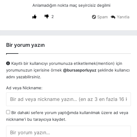
i
Anlamadığım nokta maç seyircisiz degilmi
k
i
2
Spam
Yanıtla
:
Bir yorum yazın
Kayıtlı bir kullanıcıyı yorumunuza etiketlemek(mention) için
yorumunuzun içerisine örnek
@bursasporluyuz
şeklinde kullanıcı
adını yazabilirsiniz.
Ad veya Nickname:
Bir dahaki sefere yorum yaptığımda kullanılmak üzere ad veya
nickname'i bu tarayıcıya kaydet.
Y