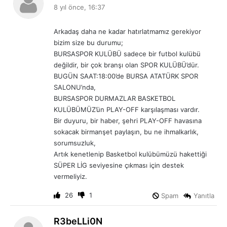
e
8 yıl önce, 16:37
d
i
Arkadaş daha ne kadar hatırlatmamız gerekiyor
k
bizim size bu durumu;
i
BURSASPOR KULÜBÜ sadece bir futbol kulübü
:
değildir, bir çok branşı olan SPOR KULÜBÜ’dür.
BUGÜN SAAT:18:00’de BURSA ATATÜRK SPOR
SALONU’nda,
BURSASPOR DURMAZLAR BASKETBOL
KULÜBÜMÜZ’ün PLAY-OFF karşılaşması vardır.
Bir duyuru, bir haber, şehri PLAY-OFF havasına
sokacak birmanşet paylaşın, bu ne ihmalkarlık,
sorumsuzluk,
Artık kenetlenip Basketbol kulübümüzü hakettiği
SÜPER LİG seviyesine çıkması için destek
vermeliyiz.
26
1
Spam
Yanıtla
d
R3beLLi0N