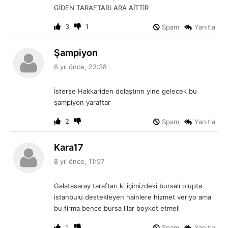
GİDEN TARAFTARLARA AİTTİR
3
1
Spam
Yanıtla
d
Şampiyon
e
8 yıl önce, 23:38
d
i
İsterse Hakkariden dolaştırın yine gelecek bu
k
şampiyon yaraftar
i
:
2
Spam
Yanıtla
d
Kara17
e
8 yıl önce, 11:57
d
i
Galatasaray taraftarı ki içimizdeki bursalı olupta
k
istanbulu destekleyen hainlere hizmet veriyo ama
i
bu firma bence bursa lılar boykot etmeli
:
1
Spam
Yanıtla