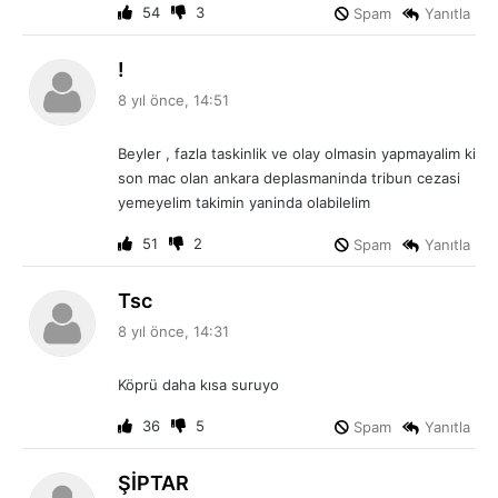
:
54
3
Spam
Yanıtla
d
!
e
8 yıl önce, 14:51
d
i
Beyler , fazla taskinlik ve olay olmasin yapmayalim ki
k
son mac olan ankara deplasmaninda tribun cezasi
i
yemeyelim takimin yaninda olabilelim
:
51
2
Spam
Yanıtla
d
Tsc
e
8 yıl önce, 14:31
d
i
Köprü daha kısa suruyo
k
i
36
5
Spam
Yanıtla
:
d
ŞİPTAR