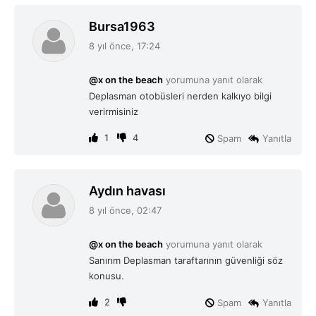
d
Bursa1963
e
8 yıl önce, 17:24
d
i
@x on the beach
yorumuna yanıt olarak
k
Deplasman otobüsleri nerden kalkıyo bilgi
i
verirmisiniz
:
1
4
Spam
Yanıtla
d
Aydın havası
e
8 yıl önce, 02:47
d
i
@x on the beach
yorumuna yanıt olarak
k
Sanırım Deplasman taraftarının güvenliği söz
i
konusu.
:
2
Spam
Yanıtla