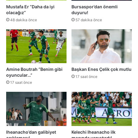
Mustafa Er “Daha da iyi
Bursaspor’dan önemli
olacağız”
duyuru!
48 dakika önce
57 dakika önce
Amine Boutrah “Benim gibi
Başkan Enes Çelik çok mutlu
oyuncular…”
17 saat önce
17 saat önce
Iheanacho’dan galibiyet
Kelechi Iheanacho ilk
açıklaması!
maçında yapıştırdı!