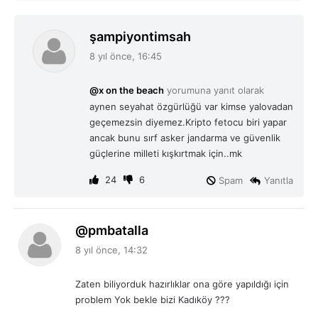
d
şampiyontimsah
e
8 yıl önce, 16:45
d
i
@x on the beach
yorumuna yanıt olarak
k
aynen seyahat özgürlüğü var kimse yalovadan
i
geçemezsin diyemez.Kripto fetocu biri yapar
:
ancak bunu sırf asker jandarma ve güvenlik
güçlerine milleti kışkırtmak için..mk
24
6
Spam
Yanıtla
d
@pmbatalla
e
8 yıl önce, 14:32
d
i
Zaten biliyorduk hazırlıklar ona göre yapıldığı için
k
problem Yok bekle bizi Kadıköy ???
i