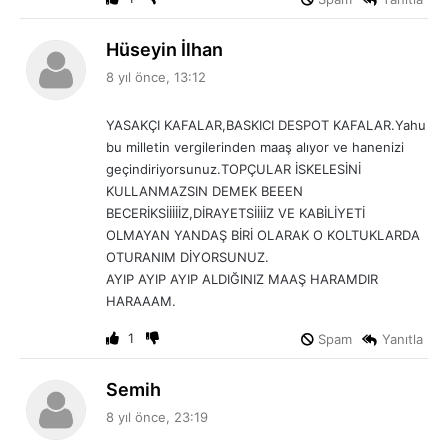
d
Hüseyin İlhan
e
8 yıl önce, 13:12
d
i
YASAKÇI KAFALAR,BASKICI DESPOT KAFALAR.Yahu
k
bu milletin vergilerinden maaş alıyor ve hanenizi
i
geçindiriyorsunuz.TOPÇULAR İSKELESİNİ
:
KULLANMAZSIN DEMEK BEEEN
BECERİKSİİİİİZ,DİRAYETSİİİİZ VE KABİLİYETİ
OLMAYAN YANDAŞ BİRİ OLARAK O KOLTUKLARDA
OTURANIM DİYORSUNUZ.
AYIP AYIP AYIP ALDIĞINIZ MAAŞ HARAMDIR
HARAAAM.
1
Spam
Yanıtla
d
Semih
e
8 yıl önce, 23:19
d