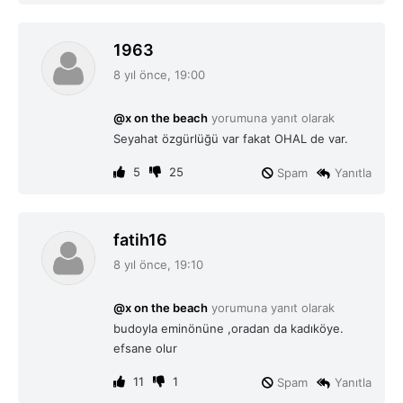
d
1963
e
8 yıl önce, 19:00
d
i
@x on the beach
yorumuna yanıt olarak
k
Seyahat özgürlüğü var fakat OHAL de var.
i
:
5
25
Spam
Yanıtla
d
fatih16
e
8 yıl önce, 19:10
d
i
@x on the beach
yorumuna yanıt olarak
k
budoyla eminönüne ,oradan da kadıköye.
i
efsane olur
:
11
1
Spam
Yanıtla