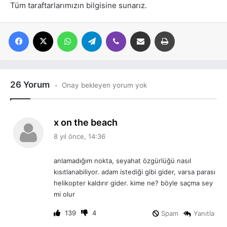
Tüm taraftarlarımızın bilgisine sunarız.
Facebook
X
WhatsApp
Telegram
Viber
E-posta ile paylaş
Yazdır
26 Yorum
Onay bekleyen yorum yok
d
x on the beach
e
8 yıl önce, 14:36
d
i
anlamadığım nokta, seyahat özgürlüğü nasıl
k
kısıtlanabiliyor. adam istediği gibi gider, varsa parası
i
helikopter kaldırır gider. kime ne? böyle saçma sey
:
mi olur
139
4
Spam
Yanıtla