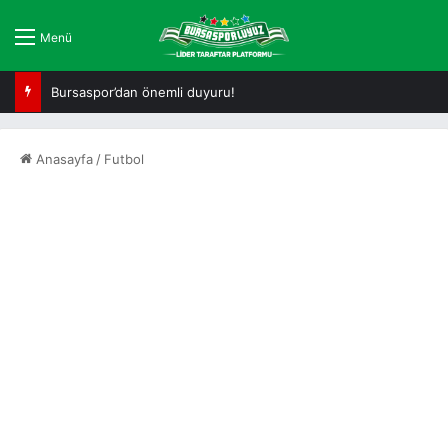
Menü
Bursaspor’dan önemli duyuru!
Anasayfa
/
Futbol