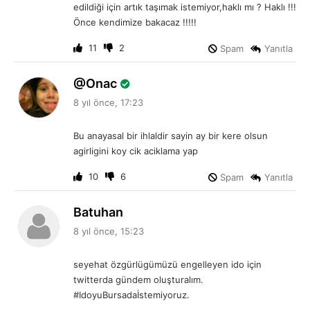
i
edildiği için artık taşımak istemiyor,haklı mı ? Haklı !!!
:
Önce kendimize bakacaz !!!!!
11
2
Spam
Yanıtla
d
Onac
e
8 yıl önce, 17:23
d
i
Bu anayasal bir ihlaldir sayin ay bir kere olsun
k
agirligini koy cik aciklama yap
i
:
10
6
Spam
Yanıtla
d
Batuhan
e
8 yıl önce, 15:23
d
i
seyehat özgürlügümüzü engelleyen ido için
k
twitterda gündem oluşturalım.
i
#IdoyuBursadaİstemiyoruz.
: