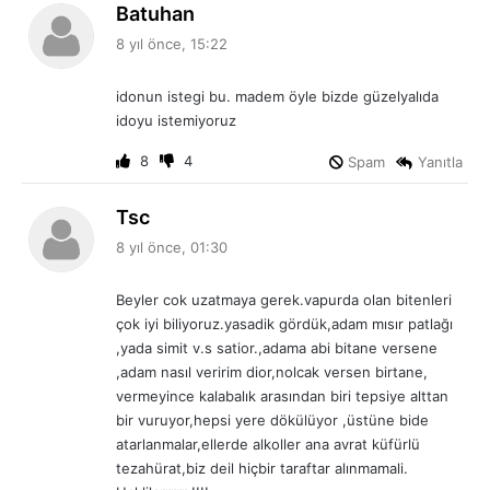
d
Batuhan
e
8 yıl önce, 15:22
d
i
idonun istegi bu. madem öyle bizde güzelyalıda
k
idoyu istemiyoruz
i
:
8
4
Spam
Yanıtla
d
Tsc
e
8 yıl önce, 01:30
d
i
Beyler cok uzatmaya gerek.vapurda olan bitenleri
k
çok iyi biliyoruz.yasadik gördük,adam mısır patlağı
i
,yada simit v.s satior.,adama abi bitane versene
:
,adam nasıl veririm dior,nolcak versen birtane,
vermeyince kalabalık arasından biri tepsiye alttan
bir vuruyor,hepsi yere dökülüyor ,üstüne bide
atarlanmalar,ellerde alkoller ana avrat küfürlü
tezahürat,biz deil hiçbir taraftar alınmamali.