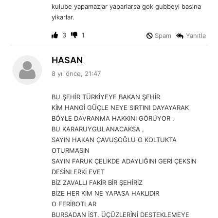
kulube yapamazlar yaparlarsa gok gubbeyi basina
yikarlar.
3
1
Spam
Yanıtla
d
HASAN
e
8 yıl önce, 21:47
d
i
BU ŞEHİR TÜRKİYEYE BAKAN ŞEHİR
k
KİM HANGİ GÜÇLE NEYE SIRTINI DAYAYARAK
i
BÖYLE DAVRANMA HAKKINI GÖRÜYOR .
:
BU KARARUYGULANACAKSA ,
SAYIN HAKAN ÇAVUŞOĞLU O KOLTUKTA
OTURMASIN
SAYIN FARUK ÇELİKDE ADAYLIĞINI GERİ ÇEKSİN
DESİNLERKİ EVET
BİZ ZAVALLI FAKİR BİR ŞEHİRİZ
BİZE HER KİM NE YAPASA HAKLIDIR
O FERİBOTLAR
BURSADAN İST. ÜÇÜZLERİNİ DESTEKLEMEYE