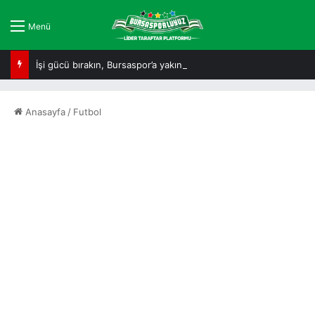
Menü
İşi gücü bırakın, Bursaspor’a yakından bakın!
Anasayfa
/
Futbol