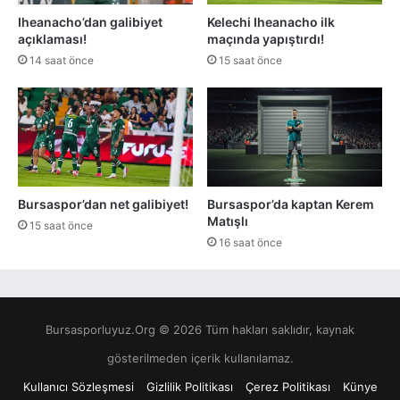
Iheanacho’dan galibiyet
Kelechi Iheanacho ilk
açıklaması!
maçında yapıştırdı!
14 saat önce
15 saat önce
Bursaspor’dan net galibiyet!
Bursaspor’da kaptan Kerem
Matışlı
15 saat önce
16 saat önce
Bursasporluyuz.Org © 2026 Tüm hakları saklıdır, kaynak
gösterilmeden içerik kullanılamaz.
Kullanıcı Sözleşmesi
Gizlilik Politikası
Çerez Politikası
Künye