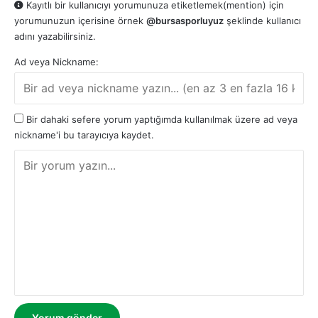
Kayıtlı bir kullanıcıyı yorumunuza etiketlemek(mention) için
yorumunuzun içerisine örnek
@bursasporluyuz
şeklinde kullanıcı
adını yazabilirsiniz.
Ad veya Nickname:
Bir dahaki sefere yorum yaptığımda kullanılmak üzere ad veya
nickname'i bu tarayıcıya kaydet.
Y
o
r
u
m