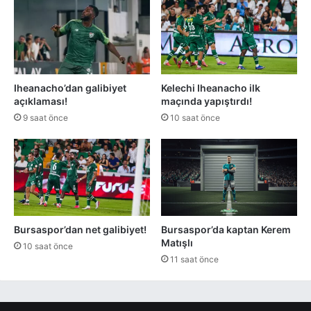
Iheanacho’dan galibiyet
Kelechi Iheanacho ilk
açıklaması!
maçında yapıştırdı!
9 saat önce
10 saat önce
Bursaspor’dan net galibiyet!
Bursaspor’da kaptan Kerem
Matışlı
10 saat önce
11 saat önce