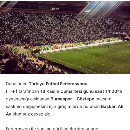
Daha önce
Türkiye Futbol Federasyonu
(TFF)
tarafından
18 Kasım Cumartesi günü saat 14:00
‘te
oynanacağı açıklanan
Bursaspor
–
Göztepe
maçının
saatinin değişmesini için girişimlerde bulunan
Başkan Ali
Ay
olumsuz cevap aldı.
Federasyon ile yapılan görüşmelerden sonuç