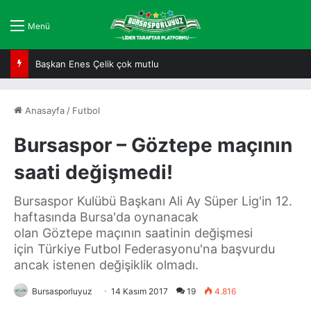
Menü
Başkan Enes Çelik çok mutlu
Anasayfa
/
Futbol
Bursaspor – Göztepe maçının
saati değişmedi!
Bursaspor Kulübü Başkanı Ali Ay Süper Lig'in 12.
haftasında Bursa'da oynanacak
olan Göztepe maçının saatinin değişmesi
için Türkiye Futbol Federasyonu'na başvurdu
ancak istenen değişiklik olmadı.
Bursasporluyuz
14 Kasım 2017
19
4.816