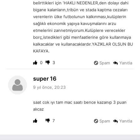
belirttikleri için ‘HAKLI NEDENLER,den dolayı dahi
bigane kalanların,tribün ve stada kaptma cezaları
verenlerin ülke futbolunun kalkınması,kulüplerin
sağlıklı ekonomik yapıya kavuşmalarını arzu
etmelerini zannetmiyorum.Kulüplere verecekler
borç,istedikleri gibi menfaatlerine göre kullanmaya
kalkacaklar ve kullanacaklardır.YAZIKLAR OLSUN BU
KAFAYA.
0
3
Spam
Yanıtla
d
super 16
e
9 yıl önce, 20:23
d
i
saat cok ıyı tam mac saatı bence kazanıp 3 puan
k
alıcaz
i
:
7
Spam
Yanıtla