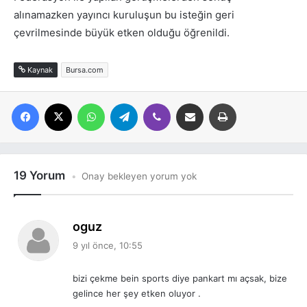
alınamazken yayıncı kuruluşun bu isteğin geri
çevrilmesinde büyük etken olduğu öğrenildi.
Kaynak
Bursa.com
Facebook
X
WhatsApp
Telegram
Viber
E-posta ile paylaş
Yazdır
19 Yorum
Onay bekleyen yorum yok
d
oguz
e
9 yıl önce, 10:55
d
i
bizi çekme bein sports diye pankart mı açsak, bize
k
gelince her şey etken oluyor .
i