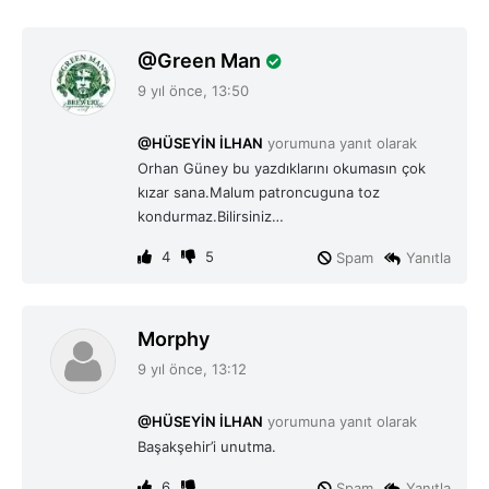
d
Green Man
e
9 yıl önce, 13:50
d
i
@HÜSEYİN İLHAN
yorumuna yanıt olarak
k
Orhan Güney bu yazdıklarını okumasın çok
i
kızar sana.Malum patroncuguna toz
:
kondurmaz.Bilirsiniz…
4
5
Spam
Yanıtla
d
Morphy
e
9 yıl önce, 13:12
d
i
@HÜSEYİN İLHAN
yorumuna yanıt olarak
k
Başakşehir’i unutma.
i
:
6
Spam
Yanıtla