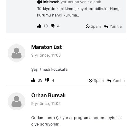
@Ünitimsah
yorumuna yanıt olarak
k
Türkiye’de kimi kime şikayet edebilirsin. Hangi
i
kurumu hangi kuruma..
:
10
4
Spam
Yanıtla
d
Maraton üst
e
9 yıl önce, 11:08
d
i
Şaşırtmadı kocakafa
k
i
39
4
Spam
Yanıtla
:
d
Orhan Bursalı
e
9 yıl önce, 11:02
d
i
Ondan sonra Çıkıyorlar programa neden seyirci az
k
diye soruyorlar.
i