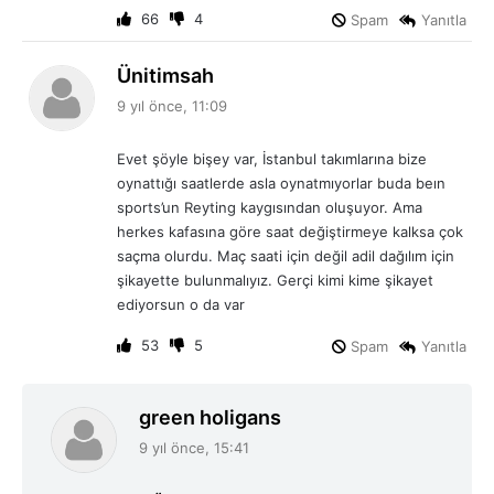
:
66
4
Spam
Yanıtla
d
Ünitimsah
e
9 yıl önce, 11:09
d
i
Evet şöyle bişey var, İstanbul takımlarına bize
k
oynattığı saatlerde asla oynatmıyorlar buda beın
i
sports’un Reyting kaygısından oluşuyor. Ama
:
herkes kafasına göre saat değiştirmeye kalksa çok
saçma olurdu. Maç saati için değil adil dağılım için
şikayette bulunmalıyız. Gerçi kimi kime şikayet
ediyorsun o da var
53
5
Spam
Yanıtla
d
green holigans
e
9 yıl önce, 15:41
d
i