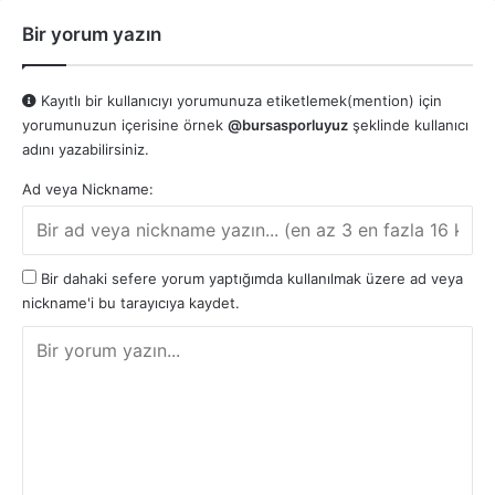
Bir yorum yazın
Kayıtlı bir kullanıcıyı yorumunuza etiketlemek(mention) için
yorumunuzun içerisine örnek
@bursasporluyuz
şeklinde kullanıcı
adını yazabilirsiniz.
Ad veya Nickname:
Bir dahaki sefere yorum yaptığımda kullanılmak üzere ad veya
nickname'i bu tarayıcıya kaydet.
Y
o
r
u
m