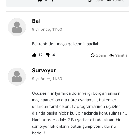
d
Bal
e
9 yıl önce, 11:03
d
i
Balıkesir den maça gelicem inşaallah
k
i
12
4
Spam
Yanıtla
:
d
Surveyor
e
9 yıl önce, 11:33
d
i
Üçüzlerin milyarlarca dolar vergi borçları silinsin,
k
maç saatleri onlara göre ayarlansın, hakemler
i
onlardan taraf olsun, tv programlarında üçüzler
:
dışında başka hiçbir kulüp hakkında konuşulmasın..
Hani nerede adalet? Bu şartlar altında alınan bir
şampiyonluk onların bütün şampiyonluklarına
bedel!!