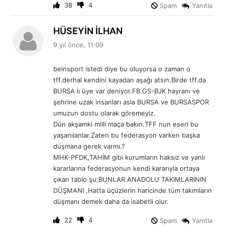
:
38
4
Spam
Yanıtla
d
HÜSEYİN İLHAN
e
9 yıl önce, 11:09
d
i
beinsport istedi diye bu oluyorsa o zaman o
k
tff.derhal kendini kayadan aşağı atsın.Birde tff.da
i
BURSA lı üye var deniyor.FB.GS-BJK hayranı ve
:
şehrine uzak insanları asla BURSA ve BURSASPOR
umuzun dostu olarak göremeyiz.
Dün akşamki milli maça bakın.TFF nun eseri bu
yaşanılanlar.Zaten bu federasyon varken başka
düşmana gerek varmı.?
MHK-PFDK,TAHİM gibi kurumların haksız ve yanlı
kararlarına federasyonun kendi kararıyla ortaya
çıkan tablo şu;BUNLAR ANADOLU TAKIMLARININ
DÜŞMANI .Hatta üçüzlerin haricinde tüm takımların
düşmanı demek daha da isabetli olur.
22
4
Spam
Yanıtla