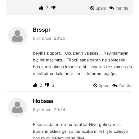
:
3
Spam
Yanıtla
d
Brsspr
e
9 yıl önce, 20:25
d
i
beyinsiz sport… Üçüzlerin yalakası… Yayınlamayın
k
hiç bir maçımızı… Tüpçü sana zaten ne söylesek
i
boş surat olmuş kösele gibi… Inşallah tez zaman da
:
o koltuktan kaldırırlar seni… Istanbul uşağı…
2
2
Spam
Yanıtla
d
Hobaaa
e
9 yıl önce, 20:34
d
i
E sonra da nerde bu taraftar Niye gelmiyorlar.
k
Bunların aklına geliyo mu acaba millet işte çalışıyo
i
ondan mı gelemiyorlar diye