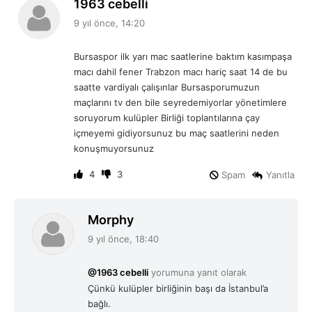
d
1963 cebelli
e
9 yıl önce, 14:20
d
i
Bursaspor ilk yarı mac saatlerine baktım kasımpaşa
k
macı dahil fener Trabzon macı hariç saat 14 de bu
i
saatte vardiyalı çalışınlar Bursasporumuzun
:
maçlarını tv den bile seyredemiyorlar yönetimlere
soruyorum kulüpler Birliği toplantılarına çay
içmeyemi gidiyorsunuz bu maç saatlerini neden
konuşmuyorsunuz
4
3
Spam
Yanıtla
d
Morphy
e
9 yıl önce, 18:40
d
i
@1963 cebelli
yorumuna yanıt olarak
k
Çünkü kulüpler birliğinin başı da İstanbul’a
i
bağlı.