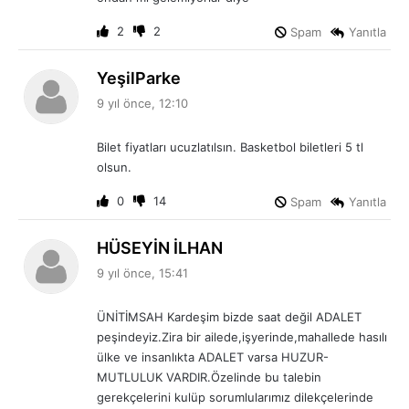
:
2
2
Spam
Yanıtla
d
YeşilParke
e
9 yıl önce, 12:10
d
i
Bilet fiyatları ucuzlatılsın. Basketbol biletleri 5 tl
k
olsun.
i
:
0
14
Spam
Yanıtla
d
HÜSEYİN İLHAN
e
9 yıl önce, 15:41
d
i
ÜNİTİMSAH Kardeşim bizde saat değil ADALET
k
peşindeyiz.Zira bir ailede,işyerinde,mahallede hasılı
i
ülke ve insanlıkta ADALET varsa HUZUR-
:
MUTLULUK VARDIR.Özelinde bu talebin
gerekçelerini kulüp sorumlularımız dilekçelerinde