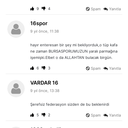
9
4
Spam
Yanıtla
d
16spor
e
9 yıl önce, 11:38
d
i
hayır enteresan bir şey mi bekliyorduk,o tüp kafa
k
ne zaman BURSASPORUMUZUN yaralı parmağına
i
işemişki.Elbet o da ALLAHTAN bulacak birgün.
:
6
3
Spam
Yanıtla
d
VARDAR 16
e
9 yıl önce, 13:38
d
i
Şerefsiz federasyon sizden de bu beklenirdi
k
i
5
2
Spam
Yanıtla
: