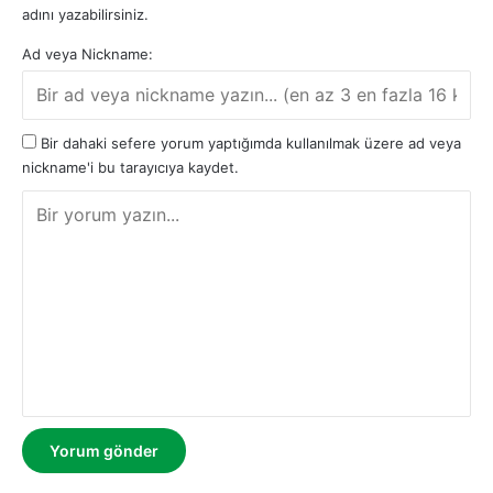
adını yazabilirsiniz.
Ad veya Nickname:
Bir dahaki sefere yorum yaptığımda kullanılmak üzere ad veya
nickname'i bu tarayıcıya kaydet.
Y
o
r
u
m