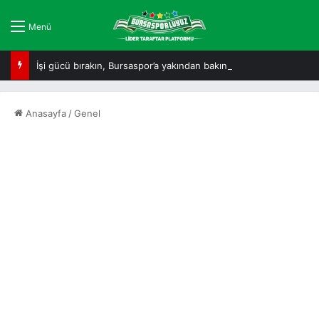
Menü
İşi gücü bırakın, Bursaspor’a yakından bakın!
Anasayfa
/
Genel