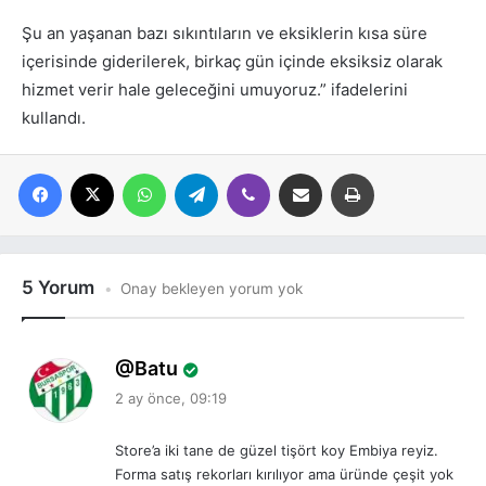
Şu an yaşanan bazı sıkıntıların ve eksiklerin kısa süre
içerisinde giderilerek, birkaç gün içinde eksiksiz olarak
hizmet verir hale geleceğini umuyoruz.” ifadelerini
kullandı.
Facebook
X
WhatsApp
Telegram
Viber
E-posta ile paylaş
Yazdır
5 Yorum
Onay bekleyen yorum yok
d
Batu
e
2 ay önce, 09:19
d
i
Store’a iki tane de güzel tişört koy Embiya reyiz.
k
Forma satış rekorları kırılıyor ama üründe çeşit yok