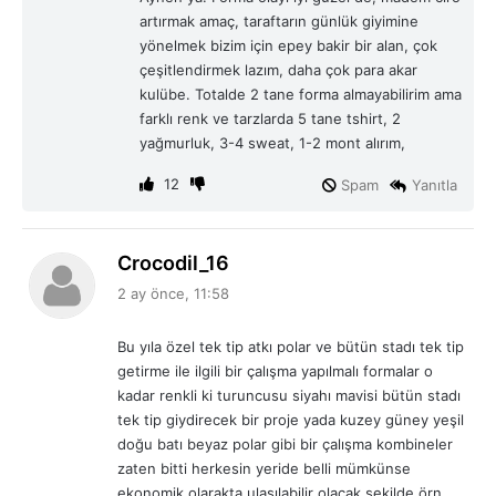
i
artırmak amaç, taraftarın günlük giyimine
:
yönelmek bizim için epey bakir bir alan, çok
çeşitlendirmek lazım, daha çok para akar
kulübe. Totalde 2 tane forma almayabilirim ama
farklı renk ve tarzlarda 5 tane tshirt, 2
yağmurluk, 3-4 sweat, 1-2 mont alırım,
12
Spam
Yanıtla
d
Crocodil_16
e
2 ay önce, 11:58
d
i
Bu yıla özel tek tip atkı polar ve bütün stadı tek tip
k
getirme ile ilgili bir çalışma yapılmalı formalar o
i
kadar renkli ki turuncusu siyahı mavisi bütün stadı
:
tek tip giydirecek bir proje yada kuzey güney yeşil
doğu batı beyaz polar gibi bir çalışma kombineler
zaten bitti herkesin yeride belli mümkünse
ekonomik olarakta ulaşılabilir olacak şekilde örn