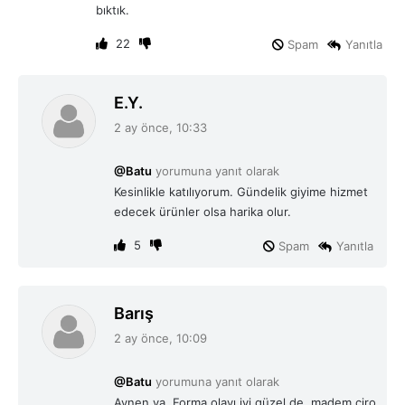
i
bıktık.
:
22
Spam
Yanıtla
d
E.Y.
e
2 ay önce, 10:33
d
i
@Batu
yorumuna yanıt olarak
k
Kesinlikle katılıyorum. Gündelik giyime hizmet
i
edecek ürünler olsa harika olur.
:
5
Spam
Yanıtla
d
Barış
e
2 ay önce, 10:09
d
i
@Batu
yorumuna yanıt olarak
k
Aynen ya. Forma olayı iyi güzel de, madem ciro