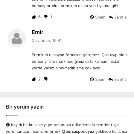
bursaspor plus premium olana yarı fiyatına gibi
6
1
Spam
Yanıtla
d
Emir
e
2 ay önce, 19:41
d
i
Premium olmayan formaları göremez. Çok ayıp oldu
k
bence yıllardır çekmediğimiz cefa kalmadı hiçbir
i
yerde yalnız bırakmadık ama çok ayıp
:
2
Spam
Yanıtla
Bir yorum yazın
Kayıtlı bir kullanıcıyı yorumunuza etiketlemek(mention) için
yorumunuzun içerisine örnek
@bursasporluyuz
şeklinde kullanıcı