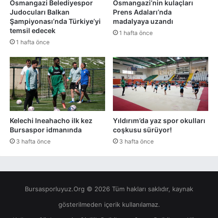
Osmangazi Belediyespor
Osmangazi’nin kulaçları
Judocuları Balkan
Prens Adaları’nda
Şampiyonası’nda Türkiye’yi
madalyaya uzandı
temsil edecek
1 hafta önce
1 hafta önce
Kelechi Ineahacho ilk kez
Yıldırım’da yaz spor okulları
Bursaspor idmanında
coşkusu sürüyor!
3 hafta önce
3 hafta önce
Bursasporluyuz.Org © 2026 Tüm hakları saklıdır, kaynak
gösterilmeden içerik kullanılamaz.