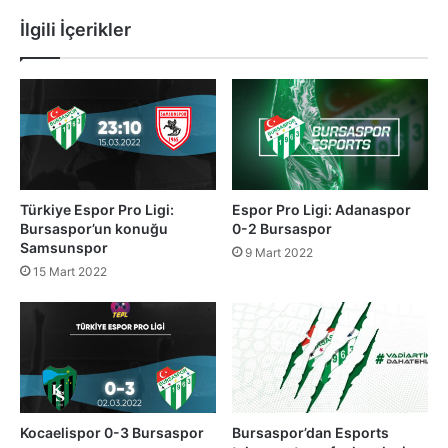
İlgili İçerikler
Türkiye Espor Pro Ligi:
Espor Pro Ligi: Adanaspor
Bursaspor’un konuğu
0-2 Bursaspor
Samsunspor
9 Mart 2022
15 Mart 2022
Kocaelispor 0-3 Bursaspor
Bursaspor’dan Esports