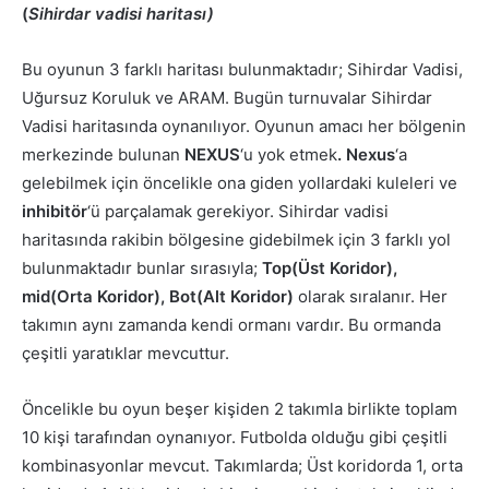
(
Sihirdar vadisi haritası)
Bu oyunun 3 farklı haritası bulunmaktadır; Sihirdar Vadisi,
Uğursuz Koruluk ve ARAM. Bugün turnuvalar Sihirdar
Vadisi haritasında oynanılıyor. Oyunun amacı her bölgenin
merkezinde bulunan
NEXUS
‘u yok etmek
. Nexus
‘a
gelebilmek için öncelikle ona giden yollardaki kuleleri ve
inhibitör
‘ü parçalamak gerekiyor. Sihirdar vadisi
haritasında rakibin bölgesine gidebilmek için 3 farklı yol
bulunmaktadır bunlar sırasıyla;
Top(Üst Koridor),
mid(Orta Koridor), Bot(Alt Koridor)
olarak sıralanır. Her
takımın aynı zamanda kendi ormanı vardır. Bu ormanda
çeşitli yaratıklar mevcuttur.
Öncelikle bu oyun beşer kişiden 2 takımla birlikte toplam
10 kişi tarafından oynanıyor. Futbolda olduğu gibi çeşitli
kombinasyonlar mevcut. Takımlarda; Üst koridorda 1, orta