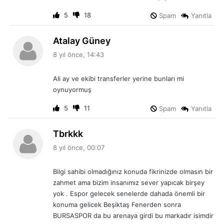
k
i
5
18
Spam
Yanıtla
:
d
Atalay Güney
e
8 yıl önce, 14:43
d
i
Ali ay ve ekibi transferler yerine bunları mi
k
oynuyormuş
i
:
5
11
Spam
Yanıtla
d
Tbrkkk
e
8 yıl önce, 00:07
d
i
Bilgi sahibi olmadığınız konuda fikrinizde olmasın bir
k
zahmet ama bizim insanımız sever yapıcak birşey
i
yok . Espor gelecek senelerde dahada önemli bir
:
konuma gelicek Beşiktaş Fenerden sonra
BURSASPOR da bu arenaya girdi bu markadır isimdir