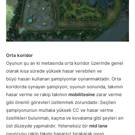
Orta koridor
Oyunun şu an ki metasında orta koridor üzerinde genel
olarak kısa sürede yüksek hasar verebilen ve
büyü hasarı kullanan şampiyonlar oynanmaktadır. Orta
koridorda oynayan şampiyon; oyunun sonunda, takımın
hasar verme ve rakip takımın
mobilitesine
zarar verme
gibi önemli görevleri üstlenmek zorundadır. Seçilen
şampiyonunun mutlaka yüksek CC ve hasar verme
özellikleri bulunmalı, kaçma ve kovalama gibi şeyleri en
üst düzeyde yapmalıdır. Yeteneksiz bir
mid lane
oyuncusu rakip takımı hasarsız bırakarak oyun