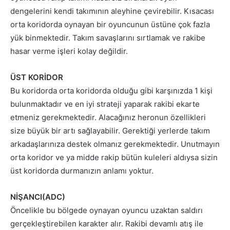
dengelerini kendi takımının aleyhine çevirebilir. Kısacası
orta koridorda oynayan bir oyuncunun üstüne çok fazla
yük binmektedir. Takım savaşlarını sırtlamak ve rakibe
hasar verme işleri kolay değildir.
ÜST KORİDOR
Bu koridorda orta koridorda olduğu gibi karşınızda 1 kişi
bulunmaktadır ve en iyi strateji yaparak rakibi ekarte
etmeniz gerekmektedir. Alacağınız heronun özellikleri
size büyük bir artı sağlayabilir. Gerektiği yerlerde takım
arkadaşlarınıza destek olmanız gerekmektedir. Unutmayın
orta koridor ve ya midde rakip bütün kuleleri aldıysa sizin
üst koridorda durmanızın anlamı yoktur.
NİŞANCI(ADC)
Öncelikle bu bölgede oynayan oyuncu uzaktan saldırı
gerçekleştirebilen karakter alır. Rakibi devamlı atış ile