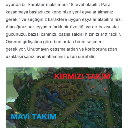
oyunda bir karakter maksimum 18 level olabilir. Para
kazanmaya başladıkça kendinize yeni eşyalar almanız
gerekir ve seçtiğiniz karaktere uygun eşyalar alabilirsiniz.
Alacağınız her eşyanın farklı bir özelliği vardır bazısı atak
gücünüzü, bazısı canınızı, bazısı saldırı hızınızı arttırabilir.
Oyunun gidişatına göre bunlardan birini seçmeni
gerekiyor. Unutmayın çatışmalardan ve koridorunuzdan
uzaklaşırsanız
level
atlamanız uzun sürebilir.