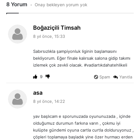
8 Yorum
Onay bekleyen yorum yok
d
Boğaziçili Timsah
e
8 yıl önce, 15:33
d
i
Sabırsızlıkla şampiyonluk liginin başlamasını
k
bekliyorum. Eğer finale kalırsak salona gidip takımı
i
izlemek çok zevkli olacak. #vadiartıkdahatehlikeli
:
9
Spam
Yanıtla
d
asa
e
8 yıl önce, 14:22
d
i
yav başlıcam e sporunuzada oyununuzada , içinde
k
olduğumuz durumun farkına varın , çokmu iyi
i
kulüpte gündemi oyuna cartla curtla dolduruyonuz ,
:
çöpleri toplamaya başladık yine özer hurmacı erden