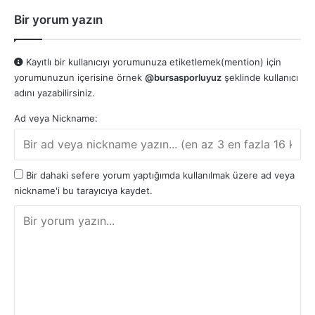
Bir yorum yazın
Kayıtlı bir kullanıcıyı yorumunuza etiketlemek(mention) için
yorumunuzun içerisine örnek
@bursasporluyuz
şeklinde kullanıcı
adını yazabilirsiniz.
Ad veya Nickname:
Bir dahaki sefere yorum yaptığımda kullanılmak üzere ad veya
nickname'i bu tarayıcıya kaydet.
Y
o
r
u
m