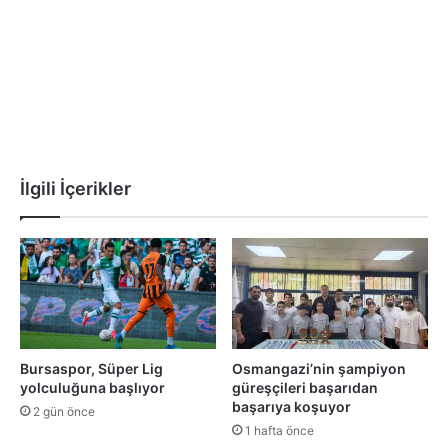
İlgili İçerikler
Bursaspor, Süper Lig
Osmangazi’nin şampiyon
yolculuğuna başlıyor
güreşçileri başarıdan
başarıya koşuyor
2 gün önce
1 hafta önce