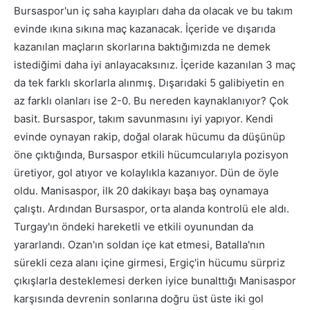
Bursaspor'un iç saha kayıpları daha da olacak ve bu takım
evinde ıkına sıkına maç kazanacak. İçeride ve dışarıda
kazanılan maçların skorlarına baktığımızda ne demek
istediğimi daha iyi anlayacaksınız. İçeride kazanılan 3 maç
da tek farklı skorlarla alınmış. Dışarıdaki 5 galibiyetin en
az farklı olanları ise 2-0. Bu nereden kaynaklanıyor? Çok
basit. Bursaspor, takım savunmasını iyi yapıyor. Kendi
evinde oynayan rakip, doğal olarak hücumu da düşünüp
öne çıktığında, Bursaspor etkili hücumcularıyla pozisyon
üretiyor, gol atıyor ve kolaylıkla kazanıyor. Dün de öyle
oldu. Manisaspor, ilk 20 dakikayı başa baş oynamaya
çalıştı. Ardından Bursaspor, orta alanda kontrolü ele aldı.
Turgay'ın öndeki hareketli ve etkili oyunundan da
yararlandı. Ozan'ın soldan içe kat etmesi, Batalla'nın
sürekli ceza alanı içine girmesi, Ergiç'in hücumu sürpriz
çıkışlarla desteklemesi derken iyice bunalttığı Manisaspor
karşısında devrenin sonlarına doğru üst üste iki gol