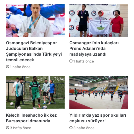
Osmangazi Belediyespor
Osmangazi’nin kulaçları
Judocuları Balkan
Prens Adaları’nda
Şampiyonası’nda Türkiye’yi
madalyaya uzandı
temsil edecek
1 hafta önce
1 hafta önce
Kelechi Ineahacho ilk kez
Yıldırım’da yaz spor okulları
Bursaspor idmanında
coşkusu sürüyor!
3 hafta önce
3 hafta önce