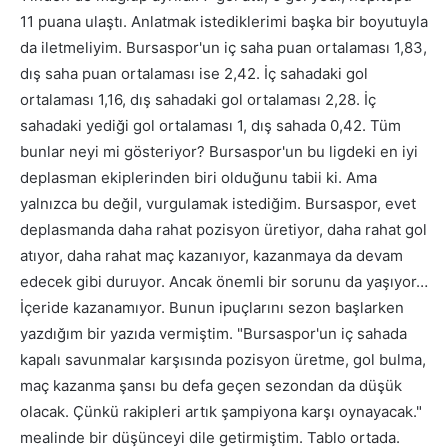
11 puana ulaştı. Anlatmak istediklerimi başka bir boyutuyla
da iletmeliyim. Bursaspor'un iç saha puan ortalaması 1,83,
dış saha puan ortalaması ise 2,42. İç sahadaki gol
ortalaması 1,16, dış sahadaki gol ortalaması 2,28. İç
sahadaki yediği gol ortalaması 1, dış sahada 0,42. Tüm
bunlar neyi mi gösteriyor? Bursaspor'un bu ligdeki en iyi
deplasman ekiplerinden biri olduğunu tabii ki. Ama
yalnızca bu değil, vurgulamak istediğim. Bursaspor, evet
deplasmanda daha rahat pozisyon üretiyor, daha rahat gol
atıyor, daha rahat maç kazanıyor, kazanmaya da devam
edecek gibi duruyor. Ancak önemli bir sorunu da yaşıyor…
İçeride kazanamıyor. Bunun ipuçlarını sezon başlarken
yazdığım bir yazıda vermiştim. "Bursaspor'un iç sahada
kapalı savunmalar karşısında pozisyon üretme, gol bulma,
maç kazanma şansı bu defa geçen sezondan da düşük
olacak. Çünkü rakipleri artık şampiyona karşı oynayacak."
mealinde bir düşünceyi dile getirmiştim. Tablo ortada.