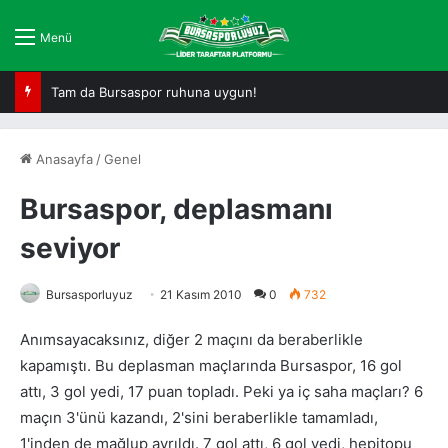
Menü
Amine Boutrah “Benim gibi oyuncular…”
Anasayfa
/
Genel
Bursaspor, deplasmanı
seviyor
Bursasporluyuz
21 Kasım 2010
0
732
Anımsayacaksınız, diğer 2 maçını da beraberlikle
kapamıştı. Bu deplasman maçlarında Bursaspor, 16 gol
attı, 3 gol yedi, 17 puan topladı. Peki ya iç saha maçları? 6
maçın 3'ünü kazandı, 2'sini beraberlikle tamamladı,
1'inden de mağlup ayrıldı. 7 gol attı, 6 gol yedi, hepitopu