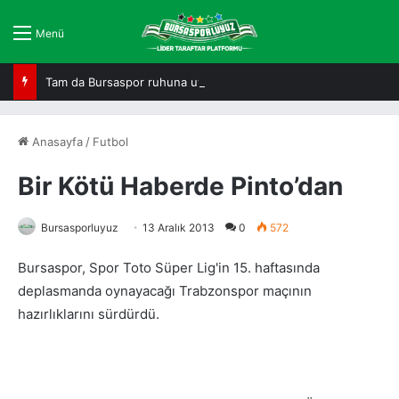
Menü
Tam da Bursaspor ruhuna uygun!
Anasayfa
/
Futbol
Bir Kötü Haberde Pinto’dan
Bursasporluyuz
13 Aralık 2013
0
572
Bursaspor, Spor Toto Süper Lig'in 15. haftasında
deplasmanda oynayacağı Trabzonspor maçının
hazırlıklarını sürdürdü.