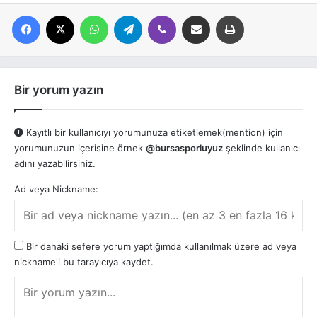
Facebook
X
WhatsApp
Telegram
Viber
E-posta ile paylaş
Yazdır
Bir yorum yazın
Kayıtlı bir kullanıcıyı yorumunuza etiketlemek(mention) için
yorumunuzun içerisine örnek
@bursasporluyuz
şeklinde kullanıcı
adını yazabilirsiniz.
Ad veya Nickname:
Bir dahaki sefere yorum yaptığımda kullanılmak üzere ad veya
nickname'i bu tarayıcıya kaydet.
Y
o