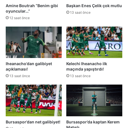
Amine Boutrah “Benim gibi
Başkan Enes Çelik çok mutlu
oyuncular…”
13 saat önce
12 saat önce
Iheanacho’dan galibiyet
Kelechi Iheanacho ilk
açıklaması!
maçında yapıştırdı!
13 saat önce
13 saat önce
Bursaspor’dan net galibiyet!
Bursaspor’da kaptan Kerem
Matışlı