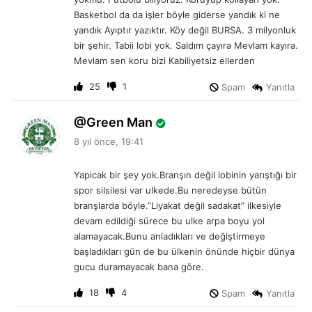
i
Basketbol da da işler böyle giderse yandık ki ne
:
yandık Ayıptır yazıktır. Köy değil BURSA. 3 milyonluk
bir şehir. Tabii lobi yok. Saldım çayıra Mevlam kayıra.
Mevlam sen koru bizi Kabiliyetsiz ellerden
25
1
Spam
Yanıtla
d
Green Man
e
8 yıl önce, 19:41
d
i
Yapicak bir şey yok.Branşın değil lobinin yarıştığı bir
k
spor silsilesi var ulkede.Bu neredeyse bütün
i
branşlarda böyle.”Liyakat değil sadakat” ilkesiyle
:
devam edildiği sürece bu ulke arpa boyu yol
alamayacak.Bunu anladıkları ve değiştirmeye
başladıkları gün de bu ülkenin önünde hiçbir dünya
gucu duramayacak bana göre.
18
4
Spam
Yanıtla