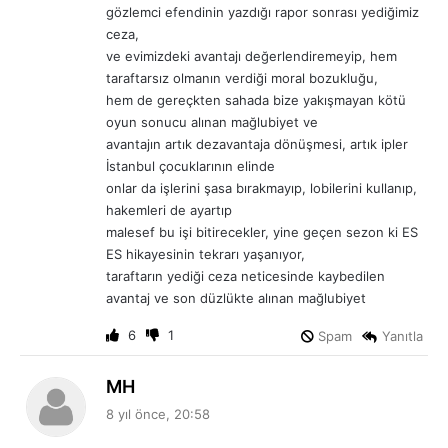
:
gözlemci efendinin yazdığı rapor sonrası yediğimiz
ceza,
ve evimizdeki avantajı değerlendiremeyip, hem
taraftarsız olmanın verdiği moral bozukluğu,
hem de gereçkten sahada bize yakışmayan kötü
oyun sonucu alınan mağlubiyet ve
avantajın artık dezavantaja dönüşmesi, artık ipler
İstanbul çocuklarının elinde
onlar da işlerini şasa bırakmayıp, lobilerini kullanıp,
hakemleri de ayartıp
malesef bu işi bitirecekler, yine geçen sezon ki ES
ES hikayesinin tekrarı yaşanıyor,
taraftarın yediği ceza neticesinde kaybedilen
avantaj ve son düzlükte alınan mağlubiyet
6
1
Spam
Yanıtla
d
MH
e
8 yıl önce, 20:58
d