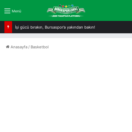
Menü
İşi gücü bırakın, Bursaspor’a yakından bakın!
Anasayfa
/
Basketbol