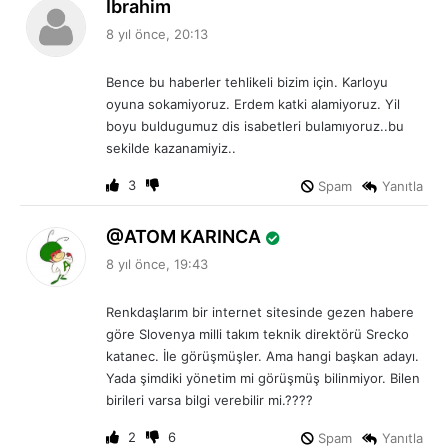
d
Ibrahim
e
8 yıl önce, 20:13
d
i
Bence bu haberler tehlikeli bizim için. Karloyu
k
oyuna sokamiyoruz. Erdem katki alamiyoruz. Yil
i
boyu buldugumuz dis isabetleri bulamıyoruz..bu
:
sekilde kazanamiyiz..
3
Spam
Yanıtla
d
ATOM KARINCA
e
8 yıl önce, 19:43
d
i
Renkdaşlarım bir internet sitesinde gezen habere
k
göre Slovenya milli takım teknik direktörü Srecko
i
katanec. İle görüşmüşler. Ama hangi başkan adayı.
:
Yada şimdiki yönetim mi görüşmüş bilinmiyor. Bilen
birileri varsa bilgi verebilir mi.????
2
6
Spam
Yanıtla