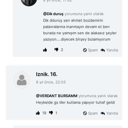
8 yıl önce, 17:02
d
i
@Dik duruş
yorumuna yanıt olarak
k
Dik dduruş sen ahmet bozdemirin
i
palavralarına inanmayın devam et ben
:
burada ne yamışım sen de alakasız şeyler
yazıyon….diyecek birşey bulamıyorum
2
Spam
Yanıtla
d
Iznik. 16.
e
8 yıl önce, 22:03
d
i
@VERDANT BURSAMM
yorumuna yanıt olarak
k
Heykelde gs liler kutlama yapıyor tuhaf geldi
i
:
19
1
Spam
Yanıtla