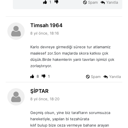
1
Spam
Yanıtla
d
Timsah 1964
e
8 yıl önce, 18:16
d
i
Karlo devreye girmediği sürece tur atlamamiz
k
maalesef zor.Son maçlarda skora katkısı çok
i
düşük.Birde hakemlerin yanlı tavırları işimizi çok
:
zorlaştırıyor.
8
1
Spam
Yanıtla
d
ŞİPTAR
e
8 yıl önce, 18:20
d
i
Geçmiş olsun, yine biz taraftarın sorumsuzca
k
hareketiyle, yapılan bi tezahürata
i
kılıf bulup bize ceza vermeye bahane arayan