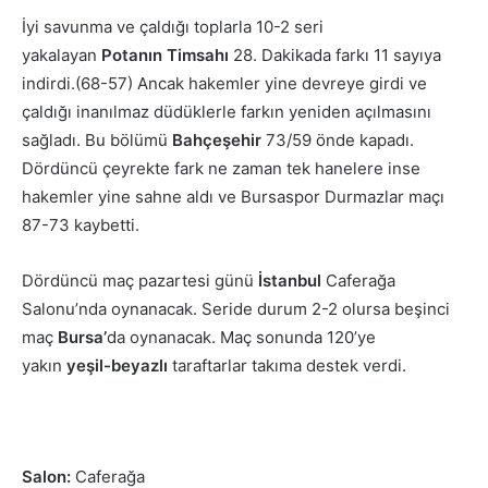
İyi savunma ve çaldığı toplarla 10-2 seri
yakalayan
Potanın Timsahı
28. Dakikada farkı 11 sayıya
indirdi.(68-57) Ancak hakemler yine devreye girdi ve
çaldığı inanılmaz düdüklerle farkın yeniden açılmasını
sağladı. Bu bölümü
Bahçeşehir
73/59 önde kapad
ı.
Dördüncü çeyrekte fark ne zaman tek hanelere inse
hakemler yine sahne aldı ve Bursaspor Durmazlar maçı
87-73 kaybetti.
Dördüncü maç pazartesi günü
İstanbul
Caferağa
Salonu’nda oynanacak. Seride durum 2-2 olursa beşinci
maç
Bursa’
da oynanacak. Maç sonunda 120’ye
yakın
yeşil-beyazlı
taraftarlar takıma destek verdi.
Salon:
Caferağa