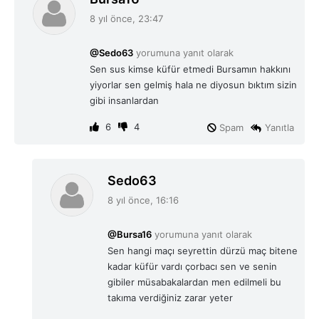
e
8 yıl önce, 23:47
d
i
@Sedo63
yorumuna yanıt olarak
k
Sen sus kimse küfür etmedi Bursamın hakkını
i
yiyorlar sen gelmiş hala ne diyosun bıktım sizin
:
gibi insanlardan
6
4
Spam
Yanıtla
d
Sedo63
e
8 yıl önce, 16:16
d
i
@Bursa16
yorumuna yanıt olarak
k
Sen hangi maçı seyrettin dürzü maç bitene
i
kadar küfür vardı çorbacı sen ve senin
:
gibiler müsabakalardan men edilmeli bu
takıma verdiğiniz zarar yeter