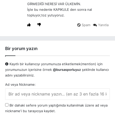
k
GİRMEDİĞİ NERESİ VAR ÜLKEMİN.
i
İşte bu nedenle KAPIKULE den sonra nal
:
topluyor,toz yutuyoruz.
Spam
Yanıtla
Bir yorum yazın
Kayıtlı bir kullanıcıyı yorumunuza etiketlemek(mention) için
yorumunuzun içerisine örnek
@bursasporluyuz
şeklinde kullanıcı
adını yazabilirsiniz.
Ad veya Nickname:
Bir dahaki sefere yorum yaptığımda kullanılmak üzere ad veya
nickname'i bu tarayıcıya kaydet.