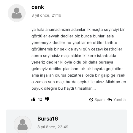
d
cenk
e
8 yıl önce, 21:16
d
i
ya hala anamadınızmı adamlar ilk maçta seyirciyi bir
k
gördüler eyvah dediler biz burda bunları asla
i
yenemeyiz dediler ne yaptılar ne ettiler tarihte
:
görülmemiş bir şekilde aynı gün cezayı kestirdiler
sonra seyircisiz maçı aldılar iki kere istanbulda
yeneriz dediler ki öyle oldu bir daha bursaya
gelmeyiz dediler planlarını bir bir hayata geçirdiler
ama inşallah olursa pazatresi orda bir galip gelirsek
o zaman son maçı burda seyirci ile alırız Allahtan en
büyük dileğim bu haydi timsahlar….
12
Spam
Yanıtla
d
Bursa16
e
8 yıl önce, 23:49
d