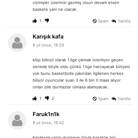
:
cizmişler üzerinizi gecmiş olsun devam etsen
baskete yani ne olacak
1
Spam
Yanıtla
d
Karışık kafa
e
8 yıl önce, 18:59
d
i
klüp bilinçli olarak 1.lige çıkmak istemiyor geçen
k
senede böyle oldu çünkü 1.lige harcayacak bütçesi
i
yok bunu basketbolla yakından ilgilenen herkes
:
biliyor oyuncular suan 3 ile 6 bin tl maas alıyor
onları bile durmazlar olmasa alamıyacak..
1
2
Spam
Yanıtla
d
Faruk1n1k
e
8 yıl önce, 18:42
d
i
Kardeşim yazıp durmayın böyle başlıklar biri