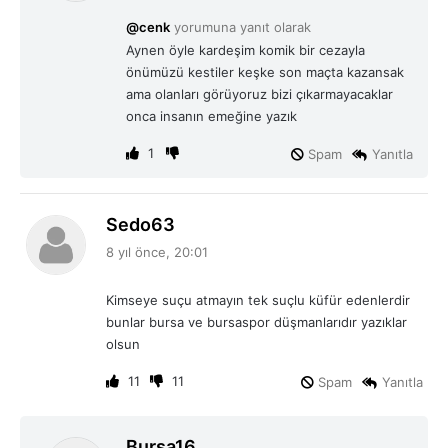
i
@cenk
yorumuna yanıt olarak
k
Aynen öyle kardeşim komik bir cezayla
i
önümüzü kestiler keşke son maçta kazansak
:
ama olanları görüyoruz bizi çıkarmayacaklar
onca insanın emeğine yazık
1
Spam
Yanıtla
d
Sedo63
e
8 yıl önce, 20:01
d
i
Kimseye suçu atmayın tek suçlu küfür edenlerdir
k
bunlar bursa ve bursaspor düşmanlarıdır yazıklar
i
olsun
:
11
11
Spam
Yanıtla
d
Bursa16