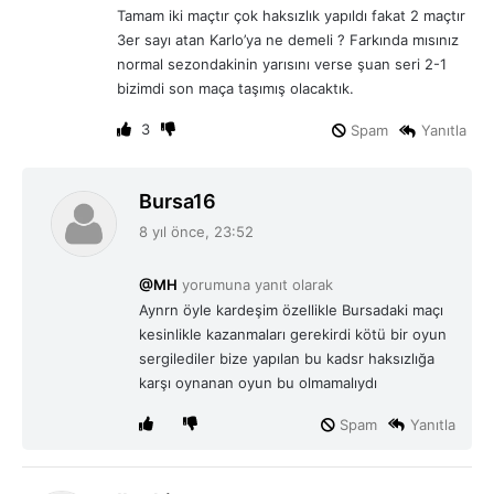
i
Tamam iki maçtır çok haksızlık yapıldı fakat 2 maçtır
k
3er sayı atan Karlo’ya ne demeli ? Farkında mısınız
i
normal sezondakinin yarısını verse şuan seri 2-1
:
bizimdi son maça taşımış olacaktık.
3
Spam
Yanıtla
d
Bursa16
e
8 yıl önce, 23:52
d
i
@MH
yorumuna yanıt olarak
k
Aynrn öyle kardeşim özellikle Bursadaki maçı
i
kesinlikle kazanmaları gerekirdi kötü bir oyun
:
sergilediler bize yapılan bu kadsr haksızlığa
karşı oynanan oyun bu olmamalıydı
Spam
Yanıtla