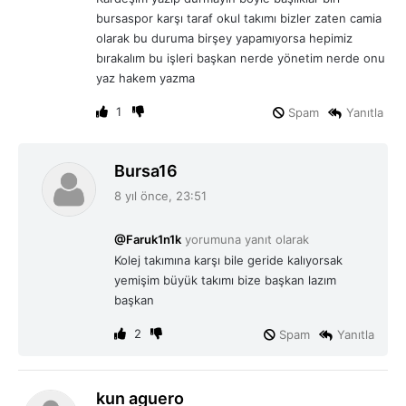
k
bursaspor karşı taraf okul takımı bizler zaten camia
i
olarak bu duruma birşey yapamıyorsa hepimiz
:
bırakalım bu işleri başkan nerde yönetim nerde onu
yaz hakem yazma
1
Spam
Yanıtla
d
Bursa16
e
8 yıl önce, 23:51
d
i
@Faruk1n1k
yorumuna yanıt olarak
k
Kolej takımına karşı bile geride kalıyorsak
i
yemişim büyük takımı bize başkan lazım
:
başkan
2
Spam
Yanıtla
d
kun aguero