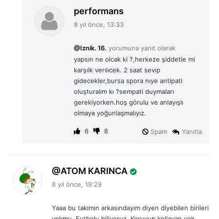
d
performans
e
8 yıl önce, 13:33
d
i
@Iznik. 16.
yorumuna yanıt olarak
k
yapsın ne olcak ki ?,herkeze şiddetle mi
i
karşılk verılıcek. 2 saat sevıp
:
gidecekler,bursa spora nıye antipati
oluşturalım kı ?sempati duymaları
gerekiyorken.hoş görulu ve anlayışlı
olmaya yoğunlaşmalıyız.
6
8
Spam
Yanıtla
d
ATOM KARINCA
e
8 yıl önce, 19:29
d
i
Yaaa bu takımın arkasındayım diyen diyebilen birileri
k
yokmu. Futbolu biliyoruz. Koruyup kollayan yok.