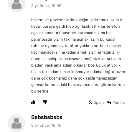
e
8 yıl önce, 19:09
d
i
hakem ve gözlemcilerin kulağını çektirmek lazım o
k
kadar buraya geldi hido ağırladık ettik bir telefon
i
açacak kadar münasebet kuramadınız mı bir
:
parantezde bizim takıma açmak lazım bu kadar
ruhsuz oynanmaz taraftar yokken serbest atışları
kaçırmayacaksın arkadaş emek sizin emeğiniz ilk
önce siz sahip çıkacaksınız emeğinize karşı takım
bizden yaşlı ama adam o kadar boş üçlük atıyor ki
bizim takımdan kimse koşmuyor adama doğru bizim
daha çok koşmamız daha çok saldırmamız lazım
şemsettin hocadaki hırsı oyuncularda göremiyorum
bu seride
Spam
Yanıtla
d
Bsbsbsbsbs
e
8 yıl önce, 18:46
d