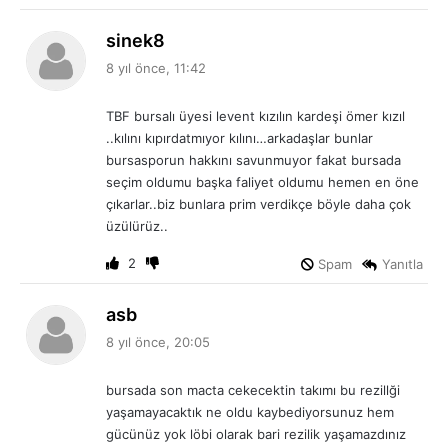
d
sinek8
e
8 yıl önce, 11:42
d
i
TBF bursalı üyesi levent kızılın kardeşi ömer kızıl
k
..kılını kıpırdatmıyor kılını…arkadaşlar bunlar
i
bursasporun hakkını savunmuyor fakat bursada
:
seçim oldumu başka faliyet oldumu hemen en öne
çıkarlar..biz bunlara prim verdikçe böyle daha çok
üzülürüz..
2
Spam
Yanıtla
d
asb
e
8 yıl önce, 20:05
d
i
bursada son macta cekecektin takımı bu rezillği
k
yaşamayacaktık ne oldu kaybediyorsunuz hem
i
gücünüz yok löbi olarak bari rezilik yaşamazdınız