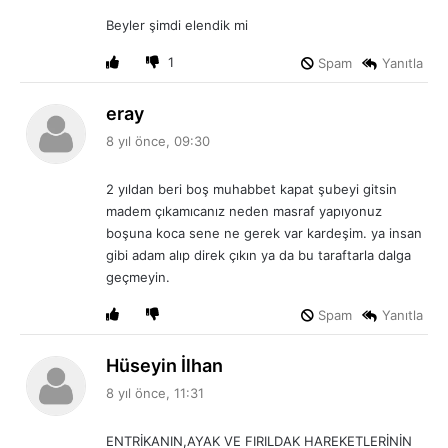
i
Beyler şimdi elendik mi
k
i
1
Spam
Yanıtla
:
d
eray
e
8 yıl önce, 09:30
d
i
2 yıldan beri boş muhabbet kapat şubeyi gitsin
k
madem çıkamıcanız neden masraf yapıyonuz
i
boşuna koca sene ne gerek var kardeşim. ya insan
:
gibi adam alıp direk çıkın ya da bu taraftarla dalga
geçmeyin.
Spam
Yanıtla
d
Hüseyin İlhan
e
8 yıl önce, 11:31
d
i
ENTRİKANIN,AYAK VE FIRILDAK HAREKETLERİNİN