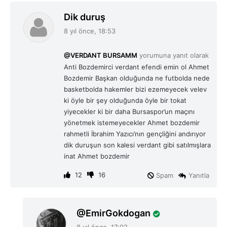
d
Dik duruş
e
8 yıl önce, 18:53
d
i
@VERDANT BURSAMM
yorumuna yanıt olarak
k
Anti Bozdemirci verdant efendi emin ol Ahmet
i
Bozdemir Başkan olduğunda ne futbolda nede
:
basketbolda hakemler bizi ezemeyecek velev
ki öyle bir şey olduğunda öyle bir tokat
yiyecekler ki bir daha Bursaspor’un maçını
yönetmek istemeyecekler Ahmet bozdemir
rahmetli İbrahim Yazıcı’nın gençliğini andırıyor
dik duruşun son kalesi verdant gibi satılmışlara
inat Ahmet bozdemir
12
16
Spam
Yanıtla
d
EmirGokdogan
e