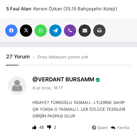
5 Faul Alan
: Kerem Özkan (35.15 Bahçeşehir Koleji)
Facebook
X
WhatsApp
Telegram
Viber
E-posta ile paylaş
Yazdır
27 Yorum
Onay bekleyen yorum yok
d
VERDANT BURSAMM
e
8 yıl önce, 18:17
d
i
HİDAYET TÜRKOĞLU TASMALI ..I.TLERİNE SAHİP
k
ÇIK YOKSA O TASMALI İ…LER ÖZLÜCE TESİSLERİ
i
GİRİŞİN PASPASI OLUR
:
48
2
Spam
Yanıtla