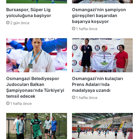
Bursaspor, Süper Lig
Osmangazi’nin şampiyon
yolculuğuna başlıyor
güreşçileri başarıdan
başarıya koşuyor
2 gün önce
1 hafta önce
Osmangazi Belediyespor
Osmangazi’nin kulaçları
Judocuları Balkan
Prens Adaları’nda
Şampiyonası’nda Türkiye’yi
madalyaya uzandı
temsil edecek
1 hafta önce
1 hafta önce