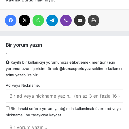
Facebook
X
WhatsApp
Telegram
Viber
E-posta ile paylaş
Yazdır
Bir yorum yazın
Kayıtlı bir kullanıcıyı yorumunuza etiketlemek(mention) için
yorumunuzun içerisine örnek
@bursasporluyuz
şeklinde kullanıcı
adını yazabilirsiniz.
Ad veya Nickname:
Bir dahaki sefere yorum yaptığımda kullanılmak üzere ad veya
nickname'i bu tarayıcıya kaydet.
Y