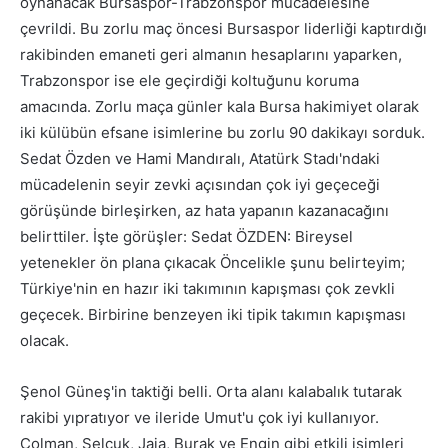
oynanacak Bursaspor-Trabzonspor mücadelesine
çevrildi. Bu zorlu maç öncesi Bursaspor liderliği kaptırdığı
rakibinden emaneti geri almanın hesaplarını yaparken,
Trabzonspor ise ele geçirdiği koltuğunu koruma
amacında. Zorlu maça günler kala Bursa hakimiyet olarak
iki külübün efsane isimlerine bu zorlu 90 dakikayı sorduk.
Sedat Özden ve Hami Mandıralı, Atatürk Stadı'ndaki
mücadelenin seyir zevki açısından çok iyi geçeceği
görüşünde birleşirken, az hata yapanın kazanacağını
belirttiler. İşte görüşler: Sedat ÖZDEN: Bireysel
yetenekler ön plana çıkacak Öncelikle şunu belirteyim;
Türkiye'nin en hazır iki takımının kapışması çok zevkli
geçecek. Birbirine benzeyen iki tipik takımın kapışması
olacak.
Şenol Güneş'in taktiği belli. Orta alanı kalabalık tutarak
rakibi yıpratıyor ve ileride Umut'u çok iyi kullanıyor.
Colman, Selçuk, Jaja, Burak ve Engin gibi etkili isimleri