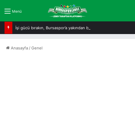
Menü
İşi gücü bırakın, Bursaspor’a yakından bakın!
Anasayfa
/
Genel