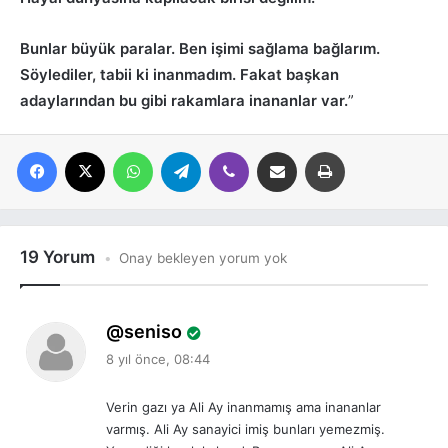
Bunlar büyük paralar. Ben işimi sağlama bağlarım.
Söylediler, tabii ki inanmadım. Fakat başkan
adaylarından bu gibi rakamlara inananlar var.
”
Facebook
X
WhatsApp
Telegram
Viber
E-posta ile paylaş
Yazdır
19 Yorum
Onay bekleyen yorum yok
d
seniso
e
8 yıl önce, 08:44
d
i
Verin gazı ya Ali Ay inanmamış ama inananlar
k
varmış. Ali Ay sanayici imiş bunları yemezmiş.
i