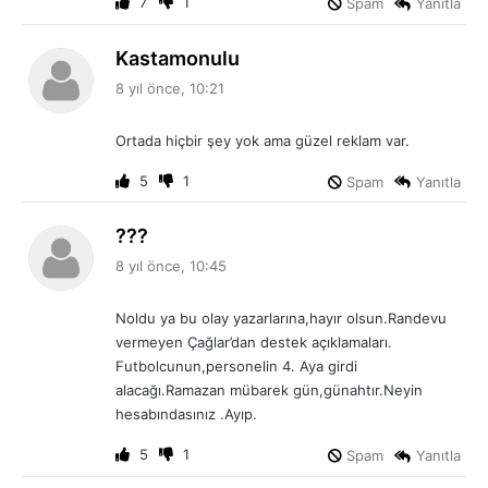
7
1
Spam
Yanıtla
d
Kastamonulu
e
8 yıl önce, 10:21
d
i
Ortada hiçbir şey yok ama güzel reklam var.
k
i
5
1
Spam
Yanıtla
:
d
???
e
8 yıl önce, 10:45
d
i
Noldu ya bu olay yazarlarına,hayır olsun.Randevu
k
vermeyen Çağlar’dan destek açıklamaları.
i
Futbolcunun,personelin 4. Aya girdi
:
alacağı.Ramazan mübarek gün,günahtır.Neyin
hesabındasınız .Ayıp.
5
1
Spam
Yanıtla