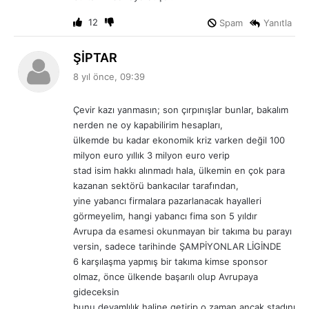
i
:
12
Spam
Yanıtla
d
ŞİPTAR
e
8 yıl önce, 09:39
d
i
Çevir kazı yanmasın; son çırpınışlar bunlar, bakalım
k
nerden ne oy kapabilirim hesapları,
i
ülkemde bu kadar ekonomik kriz varken değil 100
:
milyon euro yıllık 3 milyon euro verip
stad isim hakkı alınmadı hala, ülkemin en çok para
kazanan sektörü bankacılar tarafından,
yine yabancı firmalara pazarlanacak hayalleri
görmeyelim, hangi yabancı fima son 5 yıldır
Avrupa da esamesi okunmayan bir takıma bu parayı
versin, sadece tarihinde ŞAMPİYONLAR LİGİNDE
6 karşılaşma yapmış bir takıma kimse sponsor
olmaz, önce ülkende başarılı olup Avrupaya
gideceksin
bunu devamlılık haline getirip o zaman ancak stadını