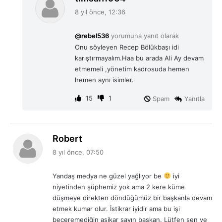
e
8 yıl önce, 12:36
d
i
@rebel536
yorumuna yanıt olarak
k
Onu söyleyen Recep Bölükbaşı idi
i
karıştırmayalım.Haa bu arada Ali Ay devam
:
etmemeli ,yönetim kadrosuda hemen
hemen aynı isimler.
15
1
Spam
Yanıtla
d
Robert
e
8 yıl önce, 07:50
d
i
Yandaş medya ne güzel yağlıyor be
iyi
k
niyetinden şüphemiz yok ama 2 kere küme
i
düşmeye direkten döndüğümüz bir başkanla devam
:
etmek kumar olur. İstikrar iyidir ama bu işi
beceremediğin aşikar sayın başkan. Lütfen sen ve