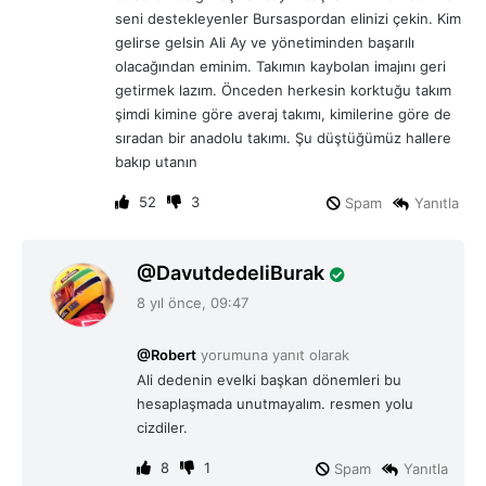
seni destekleyenler Bursaspordan elinizi çekin. Kim
gelirse gelsin Ali Ay ve yönetiminden başarılı
olacağından eminim. Takımın kaybolan imajını geri
getirmek lazım. Önceden herkesin korktuğu takım
şimdi kimine göre averaj takımı, kimilerine göre de
sıradan bir anadolu takımı. Şu düştüğümüz hallere
bakıp utanın
52
3
Spam
Yanıtla
d
DavutdedeliBurak
e
8 yıl önce, 09:47
d
i
@Robert
yorumuna yanıt olarak
k
Ali dedenin evelki başkan dönemleri bu
i
hesaplaşmada unutmayalım. resmen yolu
:
cizdiler.
8
1
Spam
Yanıtla