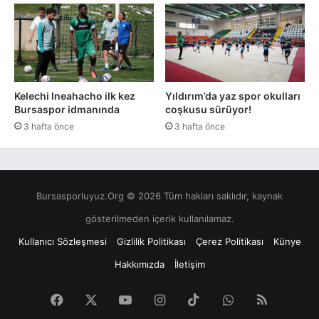
Kelechi Ineahacho ilk kez
Yıldırım’da yaz spor okulları
Bursaspor idmanında
coşkusu sürüyor!
3 hafta önce
3 hafta önce
Bursasporluyuz.Org © 2026 Tüm hakları saklıdır, kaynak
gösterilmeden içerik kullanılamaz.
Kullanıcı Sözleşmesi
Gizlilik Politikası
Çerez Politikası
Künye
Hakkımızda
İletişim
Facebook
X
YouTube
Instagram
TikTok
WhatsApp
RSS