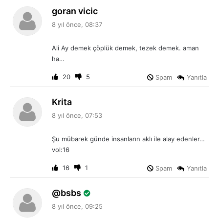
d
goran vicic
e
8 yıl önce, 08:37
d
i
Ali Ay demek çöplük demek, tezek demek. aman
k
ha…
i
:
20
5
Spam
Yanıtla
d
Krita
e
8 yıl önce, 07:53
d
i
Şu mübarek günde insanların aklı ile alay edenler…
k
vol:16
i
:
16
1
Spam
Yanıtla
d
bsbs
e
8 yıl önce, 09:25
d