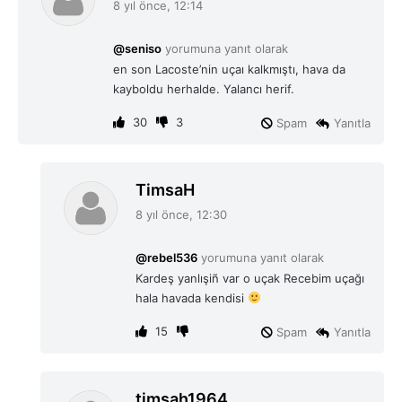
8 yıl önce, 12:14
d
i
@seniso
yorumuna yanıt olarak
k
en son Lacoste’nin uçaı kalkmıştı, hava da
i
kayboldu herhalde. Yalancı herif.
:
30
3
Spam
Yanıtla
d
TimsaH
e
8 yıl önce, 12:30
d
i
@rebel536
yorumuna yanıt olarak
k
Kardeş yanlışiñ var o uçak Recebim uçağı
i
hala havada kendisi
:
15
Spam
Yanıtla
d
timsah1964