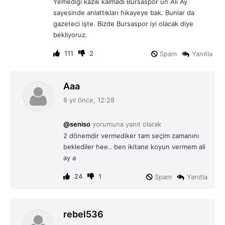
Yemediği kazık kalmadı Bursaspor un Ali Ay
:
sayesinde anlattıkları hikayeye bak. Bunlar da
gazeteci işte. Bizde Bursaspor iyi olacak diye
bekliyoruz.
111
2
Spam
Yanıtla
d
Aaa
e
8 yıl önce, 12:28
d
i
@seniso
yorumuna yanıt olarak
k
2 dönemdir vermediker tam seçim zamanını
i
beklediler hee.. ben ikitane koyun vermem ali
:
ay a
24
1
Spam
Yanıtla
d
rebel536
e