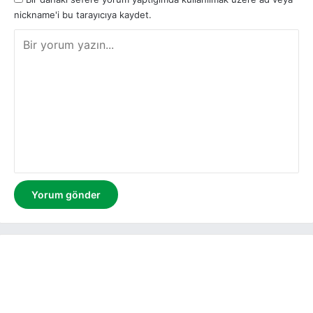
nickname'i bu tarayıcıya kaydet.
Y
o
r
u
m