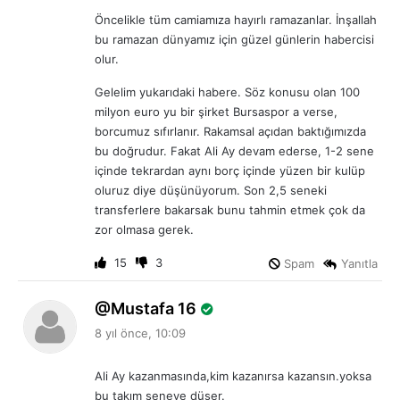
i
Öncelikle tüm camiamıza hayırlı ramazanlar. İnşallah
k
bu ramazan dünyamız için güzel günlerin habercisi
i
olur.
:
Gelelim yukarıdaki habere. Söz konusu olan 100
milyon euro yu bir şirket Bursaspor a verse,
borcumuz sıfırlanır. Rakamsal açıdan baktığımızda
bu doğrudur. Fakat Ali Ay devam ederse, 1-2 sene
içinde tekrardan aynı borç içinde yüzen bir kulüp
oluruz diye düşünüyorum. Son 2,5 seneki
transferlere bakarsak bunu tahmin etmek çok da
zor olmasa gerek.
15
3
Spam
Yanıtla
d
Mustafa 16
e
8 yıl önce, 10:09
d
i
Ali Ay kazanmasında,kim kazanırsa kazansın.yoksa
k
bu takım seneye düşer.