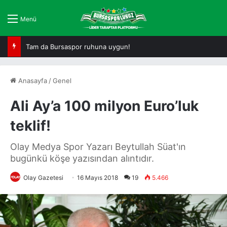
Menü
Tam da Bursaspor ruhuna uygun!
Anasayfa
/
Genel
Ali Ay’a 100 milyon Euro’luk
teklif!
Olay Medya Spor Yazarı Beytullah Süat'ın
bugünkü köşe yazısından alıntıdır.
Olay Gazetesi
16 Mayıs 2018
19
5.466