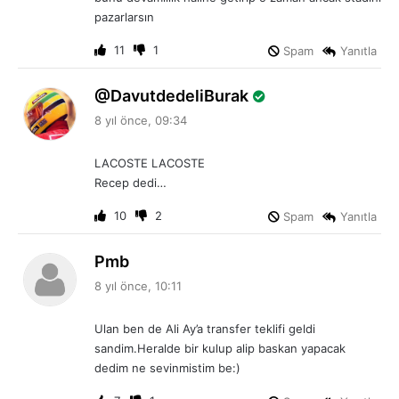
pazarlarsın
11
1
Spam
Yanıtla
d
DavutdedeliBurak
e
8 yıl önce, 09:34
d
i
LACOSTE LACOSTE
k
Recep dedi…
i
:
10
2
Spam
Yanıtla
d
Pmb
e
8 yıl önce, 10:11
d
i
Ulan ben de Ali Ay’a transfer teklifi geldi
k
sandim.Heralde bir kulup alip baskan yapacak
i
dedim ne sevinmistim be:)
: