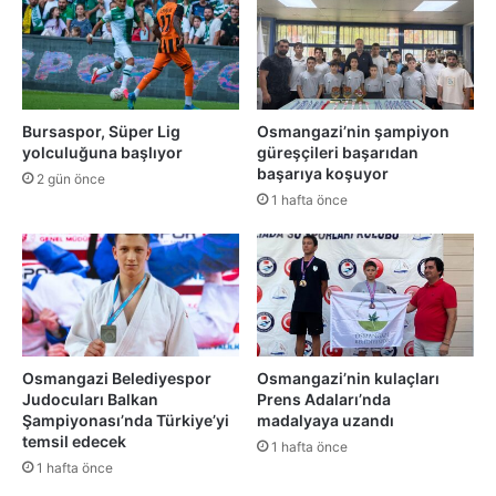
Bursaspor, Süper Lig
Osmangazi’nin şampiyon
yolculuğuna başlıyor
güreşçileri başarıdan
başarıya koşuyor
2 gün önce
1 hafta önce
Osmangazi Belediyespor
Osmangazi’nin kulaçları
Judocuları Balkan
Prens Adaları’nda
Şampiyonası’nda Türkiye’yi
madalyaya uzandı
temsil edecek
1 hafta önce
1 hafta önce