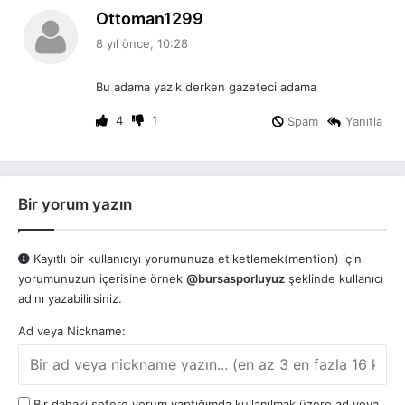
d
Ottoman1299
e
8 yıl önce, 10:28
d
i
Bu adama yazık derken gazeteci adama
k
i
4
1
Spam
Yanıtla
:
Bir yorum yazın
Kayıtlı bir kullanıcıyı yorumunuza etiketlemek(mention) için
yorumunuzun içerisine örnek
@bursasporluyuz
şeklinde kullanıcı
adını yazabilirsiniz.
Ad veya Nickname:
Bir dahaki sefere yorum yaptığımda kullanılmak üzere ad veya