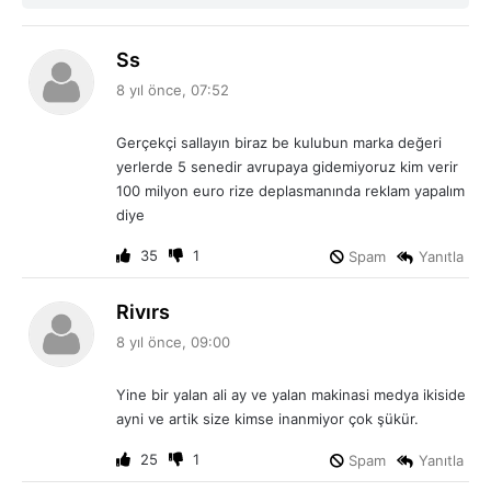
d
Ss
e
8 yıl önce, 07:52
d
i
Gerçekçi sallayın biraz be kulubun marka değeri
k
yerlerde 5 senedir avrupaya gidemiyoruz kim verir
i
100 milyon euro rize deplasmanında reklam yapalım
:
diye
35
1
Spam
Yanıtla
d
Rivırs
e
8 yıl önce, 09:00
d
i
Yine bir yalan ali ay ve yalan makinasi medya ikiside
k
ayni ve artik size kimse inanmiyor çok şükür.
i
:
25
1
Spam
Yanıtla