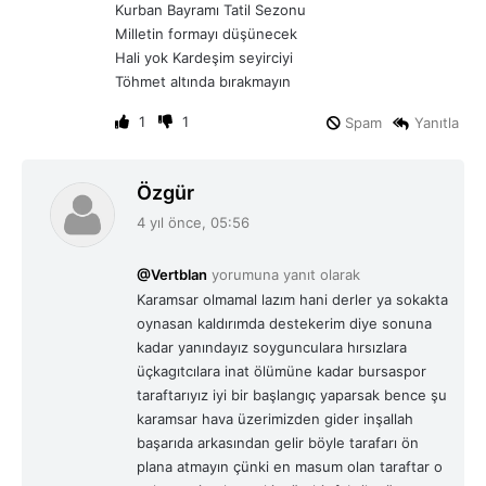
Kurban Bayramı Tatil Sezonu
i
Milletin formayı düşünecek
:
Hali yok Kardeşim seyirciyi
Töhmet altında bırakmayın
1
1
Spam
Yanıtla
d
Özgür
e
4 yıl önce, 05:56
d
i
@Vertblan
yorumuna yanıt olarak
k
Karamsar olmamal lazım hani derler ya sokakta
i
oynasan kaldırımda destekerim diye sonuna
:
kadar yanındayız soygunculara hırsızlara
üçkagıtcılara inat ölümüne kadar bursaspor
taraftarıyız iyi bir başlangıç yaparsak bence şu
karamsar hava üzerimizden gider inşallah
başarıda arkasından gelir böyle tarafarı ön
plana atmayın çünki en masum olan taraftar o