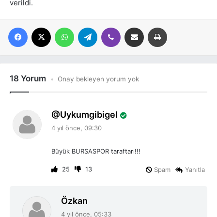
verildi.
Facebook
X
WhatsApp
Telegram
Viber
E-posta ile paylaş
Yazdır
18 Yorum
Onay bekleyen yorum yok
d
Uykumgibigel
e
4 yıl önce, 09:30
d
i
Büyük BURSASPOR taraftarı!!!
k
i
25
13
Spam
Yanıtla
:
d
Özkan
e
4 yıl önce, 05:33