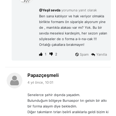
d
i
@Yeşil sevda
yorumuna yanıt olarak
k
Ben sana katılıyor ve hak veriyor olmakla
i
birlikte formamı ön siparişle alıyorum yine
:
de , mantıkla alakası var mı? Yok. Bu bir
sevda meselesi kardeşim, her sezon yalan
söyleseler de o forma a-lı-na-cak !!!
Ortalığı çakallara bırakmayın!
1
2
Spam
Yanıtla
d
Papazçeşmeli
e
4 yıl önce, 10:01
d
i
Senelerce şehir dışında yaşadım.
k
Bulunduğum bölgeye Bursaspor tırı gelsin bir atkı
i
bir forma alayım diye bekledim.
:
Diğer takımların tırları belirli aralıklarla geldi bizim ki