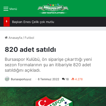
Menü
Başkan Enes Çelik çok mutlu
Anasayfa
/
Futbol
820 adet satıldı
Bursaspor Kulübü, ön siparişe çıkarttığı yeni
sezon formalarının şu an itibariyle 820 adet
satıldığını açıkladı.
Bursasporluyuz
6 Temmuz 2022
18
4.278