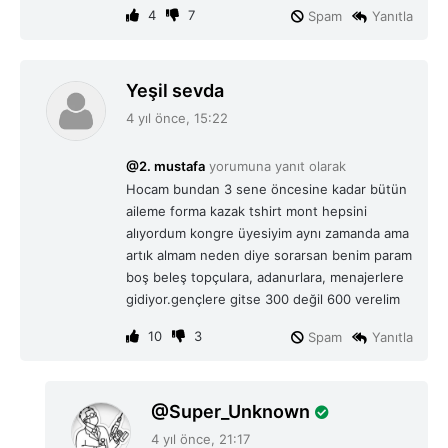
4
7
Spam
Yanıtla
d
Yeşil sevda
e
4 yıl önce, 15:22
d
i
@2. mustafa
yorumuna yanıt olarak
k
Hocam bundan 3 sene öncesine kadar bütün
i
aileme forma kazak tshirt mont hepsini
:
alıyordum kongre üyesiyim aynı zamanda ama
artık almam neden diye sorarsan benim param
boş beleş topçulara, adanurlara, menajerlere
gidiyor.gençlere gitse 300 değil 600 verelim
10
3
Spam
Yanıtla
d
Super_Unknown
e
4 yıl önce, 21:17