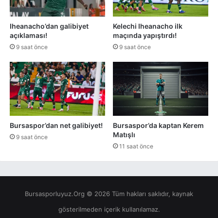
Iheanacho’dan galibiyet
Kelechi Iheanacho ilk
açıklaması!
maçında yapıştırdı!
9 saat önce
9 saat önce
Bursaspor’dan net galibiyet!
Bursaspor’da kaptan Kerem
Matışlı
9 saat önce
11 saat önce
Bursasporluyuz.Org © 2026 Tüm hakları saklıdır, kaynak
gösterilmeden içerik kullanılamaz.