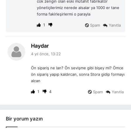
cok zengin olan eski mütahit fabrikatör
yönetiçilerimiz nerede alsalar ya 1000 er tane
forma fakirleşirlermi o parayla
1
Spam
Yanıtla
d
Haydar
e
4 yıl önce, 13:22
d
i
Ön sipariş ne lan? Ön sevişme gibi bişey mi? Ömce
k
ön sipariş yapıp kaldırcan, sonra Stora gidip formayı
i
alcan
:
1
4
Spam
Yanıtla
Bir yorum yazın