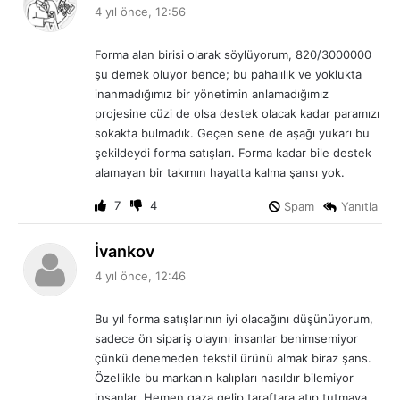
e
4 yıl önce, 12:56
d
i
Forma alan birisi olarak söylüyorum, 820/3000000
k
şu demek oluyor bence; bu pahalılık ve yoklukta
i
inanmadığımız bir yönetimin anlamadığımız
:
projesine cüzi de olsa destek olacak kadar paramızı
sokakta bulmadık. Geçen sene de aşağı yukarı bu
şekildeydi forma satışları. Forma kadar bile destek
alamayan bir takımın hayatta kalma şansı yok.
7
4
Spam
Yanıtla
d
İvankov
e
4 yıl önce, 12:46
d
i
Bu yıl forma satışlarının iyi olacağını düşünüyorum,
k
sadece ön sipariş olayını insanlar benimsemiyor
i
çünkü denemeden tekstil ürünü almak biraz şans.
:
Özellikle bu markanın kalıpları nasıldır bilemiyor
insanlar. Hemen gaza gelip taraftara atıp tutmaya