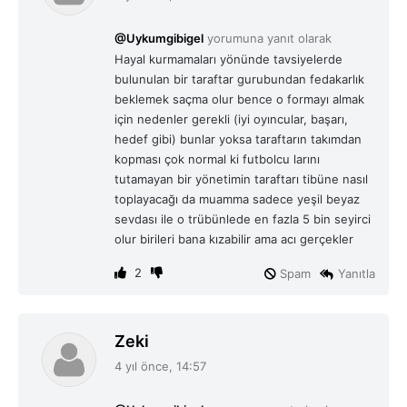
d
i
@Uykumgibigel
yorumuna yanıt olarak
k
Hayal kurmamaları yönünde tavsiyelerde
i
bulunulan bir taraftar gurubundan fedakarlık
:
beklemek saçma olur bence o formayı almak
için nedenler gerekli (iyi oyıncular, başarı,
hedef gibi) bunlar yoksa taraftarın takımdan
kopması çok normal ki futbolcu larını
tutamayan bir yönetimin taraftarı tibüne nasıl
toplayacağı da muamma sadece yeşil beyaz
sevdası ile o trübünlede en fazla 5 bin seyirci
olur birileri bana kızabilir ama acı gerçekler
2
Spam
Yanıtla
d
Zeki
e
4 yıl önce, 14:57
d
i