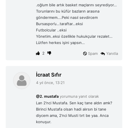
.oğlum bile artık basket maçlarını seyrediyor…
Torunlarını bu küfür bazların arasına
göndermem….Peki nasıl sevdircem
Bursaspor’u…taraftar…eksi
Futbolcular ..eksi
Yönetim..eksi özellikle hukukçular rezalet…
Lütfen herkes işini yapsın…
2
Spam
Yanıtla
d
İcraat Sıfır
e
4 yıl önce, 13:21
d
i
@2. mustafa
yorumuna yanıt olarak
k
Lan 2’nci Mustafa. Sen kaç tane aldın amk?
i
Birinci Mustafa olsan hadi alırsın bi tane
:
diycem ama, 2’nci Musti tırt be yaa. Anca
konuşur.