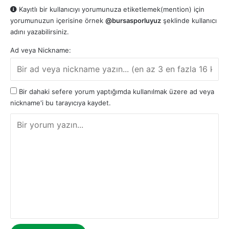
Kayıtlı bir kullanıcıyı yorumunuza etiketlemek(mention) için
yorumunuzun içerisine örnek
@bursasporluyuz
şeklinde kullanıcı
adını yazabilirsiniz.
Ad veya Nickname:
Bir dahaki sefere yorum yaptığımda kullanılmak üzere ad veya
nickname'i bu tarayıcıya kaydet.
Y
o
r
u
m