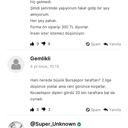
hiç gelmedi.
Şimdi şehrimde yaşıyorum fakat gidip bir şey
almıyorum.
Her şey pahalı.
Forma ön siparişi 300 TL diyorlar.
İnsan ister istemez düşünüyor.
9
8
Spam
Yanıtla
d
Gemlikli
e
4 yıl önce, 10:13
d
i
Hani nerede büyük Bursaspor taraftarı? 2.lige
k
düşünce yoklar ama rant görünce koşarlar.
i
Kocaelispor dipleri gördü 20 bin taraftara bal da
:
oynadı.
8
3
Spam
Yanıtla
d
Super_Unknown