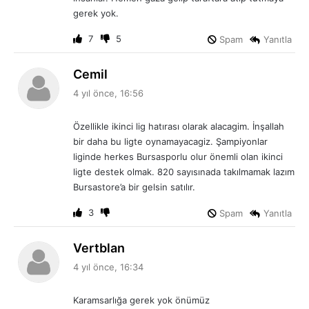
gerek yok.
7
5
Spam
Yanıtla
d
Cemil
e
4 yıl önce, 16:56
d
i
Özellikle ikinci lig hatırası olarak alacagim. İnşallah
k
bir daha bu ligte oynamayacagiz. Şampiyonlar
i
liginde herkes Bursasporlu olur önemli olan ikinci
:
ligte destek olmak. 820 sayısınada takılmamak lazım
Bursastore’a bir gelsin satılır.
3
Spam
Yanıtla
d
Vertblan
e
4 yıl önce, 16:34
d
i
Karamsarlığa gerek yok önümüz
k