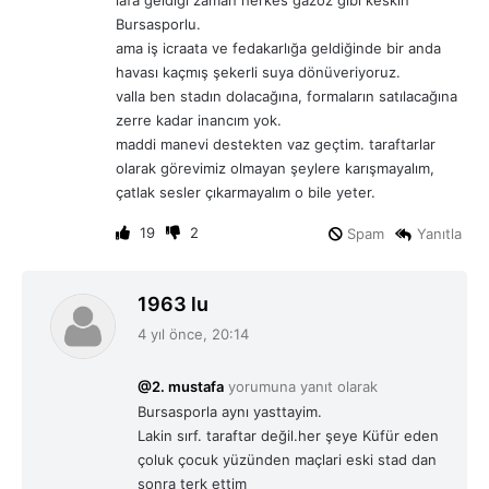
:
Bursasporlu.
ama iş icraata ve fedakarlığa geldiğinde bir anda
havası kaçmış şekerli suya dönüveriyoruz.
valla ben stadın dolacağına, formaların satılacağına
zerre kadar inancım yok.
maddi manevi destekten vaz geçtim. taraftarlar
olarak görevimiz olmayan şeylere karışmayalım,
çatlak sesler çıkarmayalım o bile yeter.
19
2
Spam
Yanıtla
d
1963 lu
e
4 yıl önce, 20:14
d
i
@2. mustafa
yorumuna yanıt olarak
k
Bursasporla aynı yasttayim.
i
Lakin sırf. taraftar değil.her şeye Küfür eden
:
çoluk çocuk yüzünden maçlari eski stad dan
sonra terk ettim