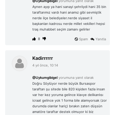
@Uykumgibigel
yorumuna yanıt olarak
k
Aynen ayıp ya hani sanayi şehriiydi hani 35 bin
i
taraftarımız vardı hani anamız gibi sevmiştik
:
nerde ilçe belediyeler.nerde siyaset il
başkanları kadrosu nerde millet vekilleri hepsi
traş muhabbet seçim zamanı gelirler
8
Spam
Yanıtla
d
Kadirrrrrr
e
4 yıl önce, 10:14
d
i
@Uykumgibigel
yorumuna yanıt olarak
k
Doğru Söylüyor nerde büyük Bursaspor
i
taraftarı şu sitede bile 820 kişiden fazla insan
:
var her kez yoruma gelince klavye delikanlısı
icraat gelince yok 1 forma bile alamıyorsak (zor
durumda olanlar hariç) bırakın zaten düşsün
amatöre taraftar destek olmuyor ki biz