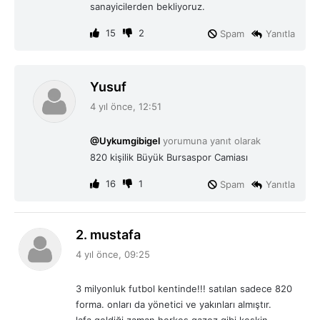
sanayicilerden bekliyoruz.
15
2
Spam
Yanıtla
d
Yusuf
e
4 yıl önce, 12:51
d
i
@Uykumgibigel
yorumuna yanıt olarak
k
820 kişilik Büyük Bursaspor Camiası
i
:
16
1
Spam
Yanıtla
d
2. mustafa
e
4 yıl önce, 09:25
d
i
3 milyonluk futbol kentinde!!! satılan sadece 820
k
forma. onları da yönetici ve yakınları almıştır.
i
lafa geldiği zaman herkes gazoz gibi keskin