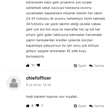
bitiremedin kalıcı gelir projelerin yok localar
satılamadı sakat oyucuya hastasına sezonu
oynamadan kapatanlara milyarlar ödedin her takım
24-25 futbolcu ile sezonu tamamlıyor bizim takımda
34 futbolcu var yazık takımın aldığı cezalar cabası
gelir yok bol bol ceza ve masraflar her ay kat kat
artıyor gelir gider tablosuna bakmadan harcamalar
yaptın bankalardan krediler çekerek borçları
kapatmaya çalışıyorsun bu işin sonu çok kötüye
gidiyor saygılar ankaradan 45 yıllık koyu
bursasporlu
11
Spam
Yanıtla
d
chiefofficer
e
8 yıl önce, 14:34
d
i
Hadi bakalım Hayırlısı olur inşallah…
k
i
6
1
Spam
Yanıtla