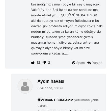
kazandığımız zaman böyle bir şey olmayacak.
Vakıfköy´den 3-4 futbolcu her sene takıma
monte etmeliyiz……ŞU SÖZÜNE KATILIYOR
aldıkları parayı hak etmeyen futbolcuların bu
davranışını protesto ediyorum diyor çokta haklı
neden mi bu takım az kalsın küme düşüyordu
bunlar yüzünden şimdi yabancılar çıkmış
maaşımızı hemen istiyoruz yoksa antremana
çıkmayız diyor böyle birşey var mı size
soruyorum arkadaşlar……
12
2
Spam
Yanıtla
d
Aydın havası
e
8 yıl önce, 18:39
d
i
@VERDANT BURSAMM
yorumuna yanıt
k
olarak
i