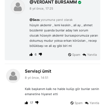
d
VERDANT BURSAMM
e
8 yıl önce, 17:25
d
i
@Sezs
yorumuna yanıt olarak
k
hüsyin akdemir , lemi keskin , ali ay , ahmet
i
bozdemir şuanda bunlar aday tek sorum
:
olucak hüseyin akdemir bursasporumuza yararı
dokumuş mudur yoksa erkan körüstan , recep
bölükbaşı ve ali ay gibi biri mi
6
Spam
Yanıtla
d
Servisçi ümit
e
8 yıl önce, 14:51
d
i
Kalk başkanım kalk ne halde kulüp gör bunlar senin
k
emanetine hiyanet etti
i
:
17
Spam
Yanıtla