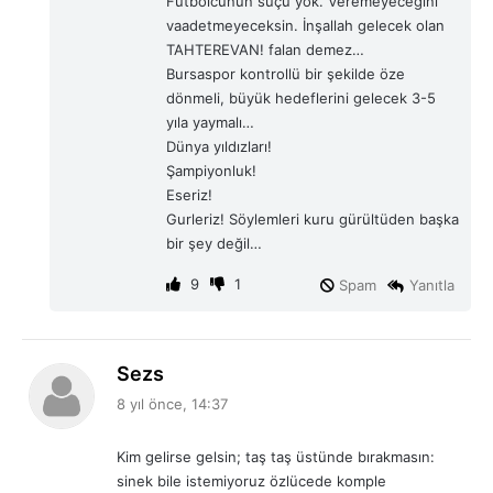
Futbolcunun suçu yok. Veremeyeceğini
:
vaadetmeyeceksin. İnşallah gelecek olan
TAHTEREVAN! falan demez…
Bursaspor kontrollü bir şekilde öze
dönmeli, büyük hedeflerini gelecek 3-5
yıla yaymalı…
Dünya yıldızları!
Şampiyonluk!
Eseriz!
Gurleriz! Söylemleri kuru gürültüden başka
bir şey değil…
9
1
Spam
Yanıtla
d
Sezs
e
8 yıl önce, 14:37
d
i
Kim gelirse gelsin; taş taş üstünde bırakmasın:
k
sinek bile istemiyoruz özlücede komple