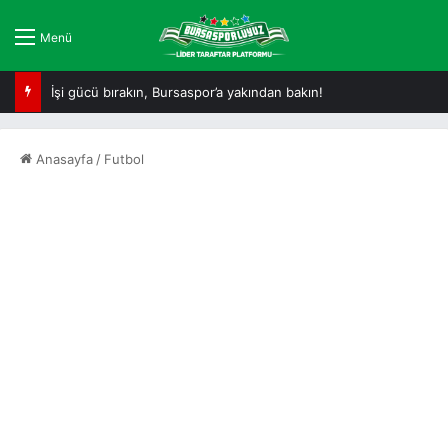
Menü
İşi gücü bırakın, Bursaspor’a yakından bakın!
Anasayfa
/
Futbol