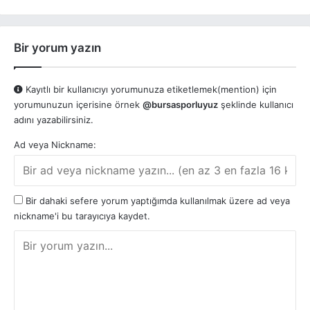
Bir yorum yazın
Kayıtlı bir kullanıcıyı yorumunuza etiketlemek(mention) için
yorumunuzun içerisine örnek
@bursasporluyuz
şeklinde kullanıcı
adını yazabilirsiniz.
Ad veya Nickname:
Bir dahaki sefere yorum yaptığımda kullanılmak üzere ad veya
nickname'i bu tarayıcıya kaydet.
Y
o
r
u