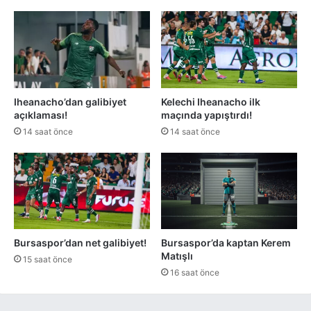
Iheanacho’dan galibiyet
Kelechi Iheanacho ilk
açıklaması!
maçında yapıştırdı!
14 saat önce
14 saat önce
Bursaspor’dan net galibiyet!
Bursaspor’da kaptan Kerem
Matışlı
15 saat önce
16 saat önce