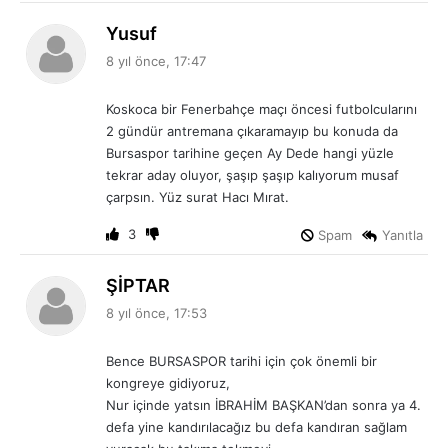
:
d
Yusuf
e
8 yıl önce, 17:47
d
i
Koskoca bir Fenerbahçe maçı öncesi futbolcularını
k
2 gündür antremana çıkaramayıp bu konuda da
i
Bursaspor tarihine geçen Ay Dede hangi yüzle
:
tekrar aday oluyor, şaşıp şaşıp kalıyorum musaf
çarpsın. Yüz surat Hacı Mırat.
3
Spam
Yanıtla
d
ŞİPTAR
e
8 yıl önce, 17:53
d
i
Bence BURSASPOR tarihi için çok önemli bir
k
kongreye gidiyoruz,
i
Nur içinde yatsın İBRAHİM BAŞKAN’dan sonra ya 4.
:
defa yine kandırılacağız bu defa kandıran sağlam