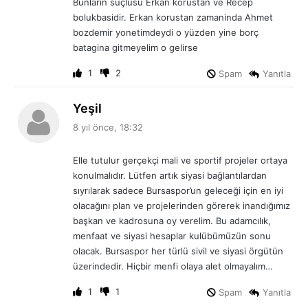
Bunlarin suçlusu Erkan korustan ve Recep
:
bolukbasidir. Erkan korustan zamaninda Ahmet
bozdemir yonetimdeydi o yüzden yine borç
batagina gitmeyelim o gelirse
1
2
Spam
Yanıtla
d
Yeşil
e
8 yıl önce, 18:32
d
i
Elle tutulur gerçekçi mali ve sportif projeler ortaya
k
konulmalıdır. Lütfen artık siyasi bağlantılardan
i
sıyrılarak sadece Bursaspor’un geleceği için en iyi
:
olacağını plan ve projelerinden görerek inandığımız
başkan ve kadrosuna oy verelim. Bu adamcılık,
menfaat ve siyasi hesaplar kulübümüzün sonu
olacak. Bursaspor her türlü sivil ve siyasi örgütün
üzerindedir. Hiçbir menfi olaya alet olmayalım…
1
1
Spam
Yanıtla