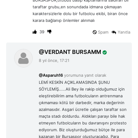
BURSASPOR,otobüs basıp kaptanlarına saldıran bir
taraftar grubu,en sonundada idmana çıkmayan
karaktersizlerle dolu bir futbolcu ekibi, biran önce
karara bağlanıp önlemler alınmalı
39
Spam
Yanıtla
d
VERDANT BURSAMM
e
8 yıl önce, 17:21
d
i
@Asparuh16
yorumuna yanıt olarak
k
LEMİ KESKİN AÇIKLAMASINDA ŞUNU
i
SÖYLEMİŞ……Ali Bey ile rakip olduğumuz için
:
eleştirebilirim ama futbolcuların antrenmana
çıkmaması kötü bir darbedir, marka değerinin
azalmasıdır. Asgari ücretle çalışan taraftar son
maçta stadı doldurdu. Aldıkları parayı bile hak
etmeyen futbolcuların bu davranışını protesto
ediyorum. Biz oluşturduğumuz bütçe ile para
kazanan bir Bursaspor oluşturacağız. Para