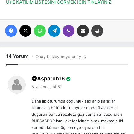
ÜYE KATILIM LİSTESİNİ GÖRMEK İÇİN TIKLAYINIZ
Facebook
X
WhatsApp
Telegram
Viber
E-posta ile paylaş
Yazdır
14 Yorum
Onay bekleyen yorum yok
d
Asparuh16
e
8 yıl önce, 14:51
d
i
Daha ilk oturumda çoğunluk sağlanıp kararlar
k
alınmazsa bütün kurul üyelerininde üyeliklerini
i
düşürün bunca rezalete göz yumanlar yüzünden
:
BURSASPOR ismi lekeler içinde bırakılmaktadır. İki
senedir küme düşmemeye oynayan bir