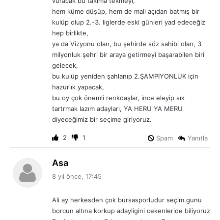
vuracak bu takıma tekmeyi,
hem küme düşüp, hem de mali açıdan batmış bir
kulüp olup 2.-3. liglerde eski günleri yad edeceğiz
hep birlikte,
ya da Vizyonu olan, bu şehirde söz sahibi olan, 3
milyonluk şehri bir araya getirmeyi başarabilen biri
gelecek,
bu kulüp yeniden şahlanıp 2.ŞAMPİYONLUK için
hazurlık yapacak,
bu oy çok önemli renkdaşlar, ince eleyip sık
tartrmak lazım adayları, YA HERU YA MERU
diyeceğimiz bir seçime giriyoruz.
2
1
Spam
Yanıtla
d
Asa
e
8 yıl önce, 17:45
d
i
Ali ay herkesden çok bursasporludur seçim.gunu
k
borcun altına korkup adayligini cekenleride biliyoruz
i