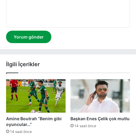
m
İlgili İçerikler
Amine Boutrah “Benim gibi
Başkan Enes Çelik çok mutlu
oyuncular…”
14 saat önce
14 saat önce