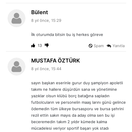
d
Bülent
e
8 yıl önce, 15:29
d
i
İlk oturumda bitsin bu iş herkes göreve
k
i
13
Spam
Yanıtla
:
d
MUSTAFA ÖZTÜRK
e
8 yıl önce, 15:44
d
i
sayın başkan eserinle gurur duy şampiyon apoletli
k
takımı ne hallere düşürdün sana ve yönetimine
i
yazıklar olsun klübü borç batağına sapladın
:
futbolcuların ve personelin maaş larını günü gelince
ödemedin tüm ülkeye bursasporu ve bursa şehrini
rezil ettin sakın mayıs da aday olma sen bu işi
beceremedin takım 2 yıldır kümede kalma
mücadelesi veriyor sportif başarı yok stadı