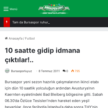
Menü
Tam da Bursaspor ruhuna uygun!
Anasayfa
/
Futbol
10 saatte gidip idmana
çıktılar!..
Bursasporluyuz
8 Temmuz 2011
0
795
Bursaspor yeni sezon hazırlık çalışmalarının ikinci etabı
için dün 10 saatlik yolculuğun ardından Avusturya’nın
Kaernten eyaletindeki Bad Bleiberg bölgesine gitti. Sabah
06.30’da Özlüce Tesisleri’nden hareket eden yeşil
beyazlılar, önce feribotla İstanbul’a daha sonra THY’nin