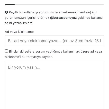
Kayıtlı bir kullanıcıyı yorumunuza etiketlemek(mention) için
yorumunuzun içerisine örnek
@bursasporluyuz
şeklinde kullanıcı
adını yazabilirsiniz.
Ad veya Nickname:
Bir dahaki sefere yorum yaptığımda kullanılmak üzere ad veya
nickname'i bu tarayıcıya kaydet.
Y
o
r
u
m