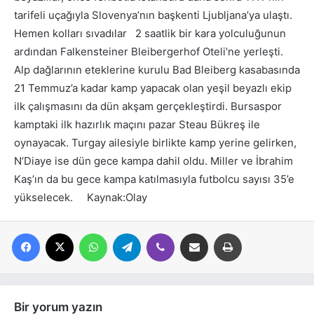
tarifeli uçağıyla Slovenya’nın başkenti Ljubljana’ya ulaştı.
Hemen kolları sıvadılar 2 saatlik bir kara yolculuğunun
ardından Falkensteiner Bleibergerhof Oteli’ne yerleşti.
Alp dağlarının eteklerine kurulu Bad Bleiberg kasabasında
21 Temmuz’a kadar kamp yapacak olan yeşil beyazlı ekip
ilk çalışmasını da dün akşam gerçekleştirdi. Bursaspor
kamptaki ilk hazırlık maçını pazar Steau Bükreş ile
oynayacak. Turgay ailesiyle birlikte kamp yerine gelirken,
N’Diaye ise dün gece kampa dahil oldu. Miller ve İbrahim
Kaş’ın da bu gece kampa katılmasıyla futbolcu sayısı 35’e
yükselecek. Kaynak:Olay
Facebook
X
WhatsApp
Telegram
Viber
E-posta ile paylaş
Yazdır
Bir yorum yazın