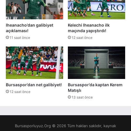
Iheanacho’dan galibiyet
Kelechi Iheanacho ilk
açıklaması!
maçında yapıştırdı!
11 saat önce
12 saat önce
Bursaspor’dan net galibiyet!
Bursaspor’da kaptan Kerem
Matışlı
12 saat önce
13 saat önce
Bursasporluyuz.Org © 2026 Tüm hakları saklıdır, kaynak