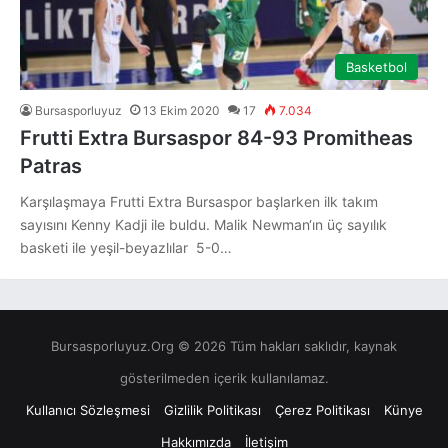
Basketbol
Bursasporluyuz
13 Ekim 2020
17
7.034
Frutti Extra Bursaspor 84-93 Promitheas
Patras
Karşılaşmaya Frutti Extra Bursaspor başlarken ilk takım
sayısını Kenny Kadji ile buldu. Malik Newman‘ın üç sayılık
basketi ile yeşil-beyazlılar 5-0…
Bursasporluyuz.Org © 2026 Tüm hakları saklıdır, kaynak
gösterilmeden içerik kullanılamaz.
Kullanıcı Sözleşmesi
Gizlilik Politikası
Çerez Politikası
Künye
Hakkımızda
İletişim