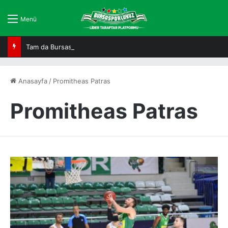
Menü
Tam da Bursaspor ruhuna uygun!
Anasayfa
/
Promitheas Patras
Promitheas Patras