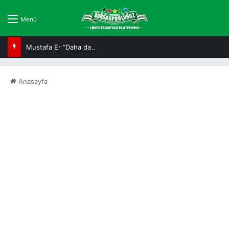
Menü
Mustafa Er “Daha da iyi olacağız”
Anasayfa