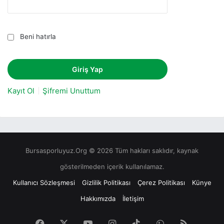
Beni hatırla
Kayıt Ol
Şifremi Unuttum
Bursasporluyuz.Org © 2026 Tüm hakları saklıdır, kaynak
gösterilmeden içerik kullanılamaz.
Kullanıcı Sözleşmesi
Gizlilik Politikası
Çerez Politikası
Künye
Hakkımızda
İletişim
Facebook
X
YouTube
Instagram
TikTok
WhatsApp
RSS