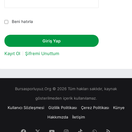
Beni hatırla
Kayıt Ol
Şifremi Unuttum
Bursasporluyuz.Org © 2026 Tüm hakları saklıdır, kaynak
gösterilmeden içerik kullanılamaz.
Kullanıcı Sözleşmesi
Gizlilik Politikası
Çerez Politikası
Künye
Hakkımızda
İletişim
Facebook
X
YouTube
Instagram
TikTok
WhatsApp
RSS