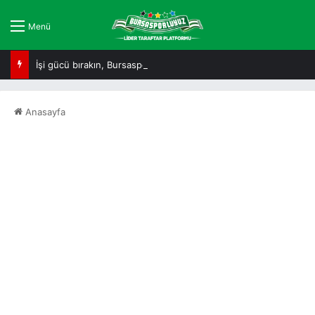
Menü
İşi gücü bırakın, Bursaspor’a yakından bakın!
Anasayfa