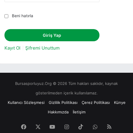
Beni hatırla
Kayıt Ol
Şifremi Unuttum
Bursasporluyuz.Org © 2026 Tüm hakları saklıdır, kaynak
gösterilmeden içerik kullanılamaz.
Kullanıcı Sözleşmesi
Gizlilik Politikası
Çerez Politikası
Künye
Hakkımızda
İletişim
Facebook
X
YouTube
Instagram
TikTok
WhatsApp
RSS