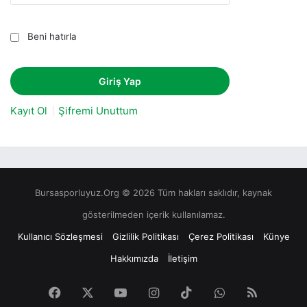
Beni hatırla
Kayıt Ol
Şifremi Unuttum
Bursasporluyuz.Org © 2026 Tüm hakları saklıdır, kaynak
gösterilmeden içerik kullanılamaz.
Kullanıcı Sözleşmesi
Gizlilik Politikası
Çerez Politikası
Künye
Hakkımızda
İletişim
Facebook
X
YouTube
Instagram
TikTok
WhatsApp
RSS