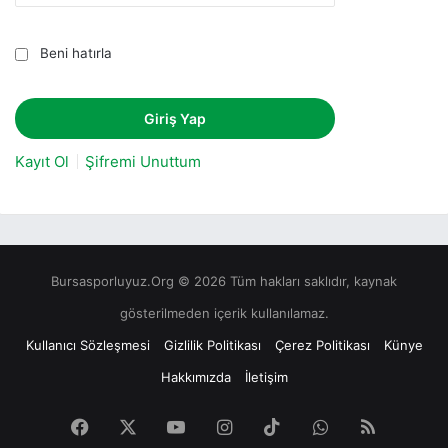
Beni hatırla
Kayıt Ol
Şifremi Unuttum
Bursasporluyuz.Org © 2026 Tüm hakları saklıdır, kaynak
gösterilmeden içerik kullanılamaz.
Kullanıcı Sözleşmesi
Gizlilik Politikası
Çerez Politikası
Künye
Hakkımızda
İletişim
Facebook
X
YouTube
Instagram
TikTok
WhatsApp
RSS