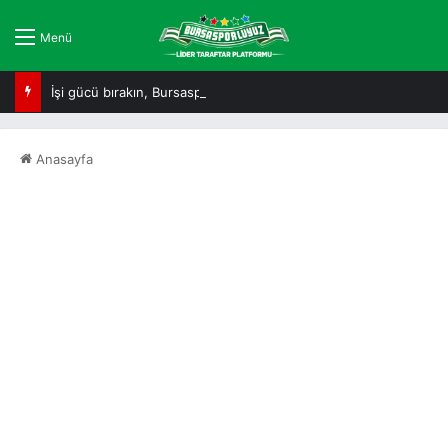
Menü
İşi gücü bırakın, Bursaspor’a yakından bakın!
Anasayfa