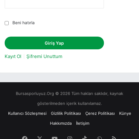
Beni hatırla
Kayıt Ol
Şifremi Unuttum
Bursasporluyuz.Org © 2026 Tüm hakları saklıdır, kaynak
gösterilmeden içerik kullanılamaz.
Kullanıcı Sözleşmesi
Gizlilik Politikası
Çerez Politikası
Künye
Hakkımızda
İletişim
Facebook
X
YouTube
Instagram
TikTok
WhatsApp
RSS