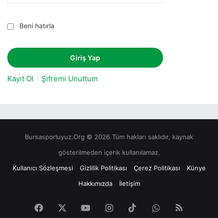
Beni hatırla
Kayıt Ol
Şifremi Unuttum
Bursasporluyuz.Org © 2026 Tüm hakları saklıdır, kaynak
gösterilmeden içerik kullanılamaz.
Kullanıcı Sözleşmesi
Gizlilik Politikası
Çerez Politikası
Künye
Hakkımızda
İletişim
Facebook
X
YouTube
Instagram
TikTok
WhatsApp
RSS